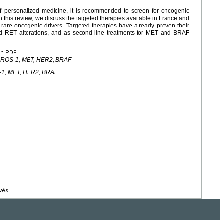
 personalized medicine, it is recommended to screen for oncogenic
In this review, we discuss the targeted therapies available in France and
rare oncogenic drivers. Targeted therapies have already proven their
 and RET alterations, and as second-line treatments for MET and BRAF
en PDF.
T, ROS-1, MET, HER2, BRAF
S-1, MET, HER2, BRAF
vés.