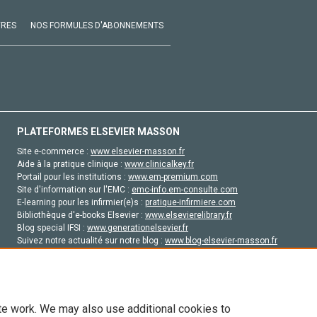
VRES
NOS FORMULES D'ABONNEMENTS
PLATEFORMES ELSEVIER MASSON
Site e-commerce :
www.elsevier-masson.fr
Aide à la pratique clinique :
www.clinicalkey.fr
Portail pour les institutions :
www.em-premium.com
Site d'information sur l'EMC :
emc-info.em-consulte.com
E-learning pour les infirmier(e)s :
pratique-infirmiere.com
Bibliothèque d'e-books Elsevier :
www.elsevierelibrary.fr
Blog special IFSI :
www.generationelsevier.fr
Suivez notre actualité sur notre blog :
www.blog-elsevier-masson.fr
Site d'emploi en santé :
emploisante.com
te work. We may also use additional cookies to