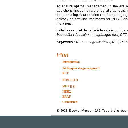
To ensure optimal management in the era of
addictions, including rare ones, at diagnosis. 
the promising future molecules for managing 
efficacy as first-line treatments for ROS-1
mutations.
Le texte complet de cet article est disponible 
Mots clés :
Addiction oncogénique rare, RE
Keywords :
Rare oncogenic driver, RET, RO
Plan
Introduction
Techniques diagnostiques [
]
RET
ROS-1 [
] ()
MET [
] ()
HER2
BRAF
Conclusion
© 2025 Elsevier Masson SAS. Tous droits réser