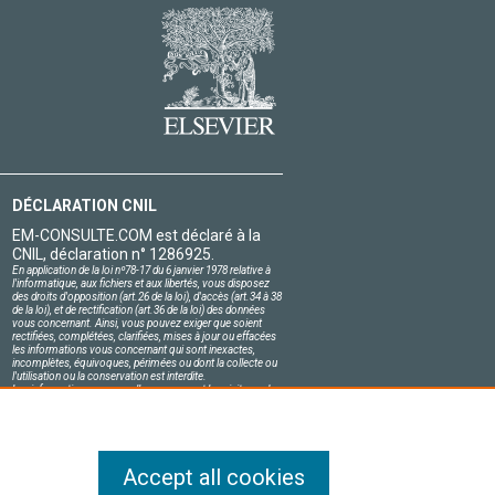
DÉCLARATION CNIL
EM-CONSULTE.COM est déclaré à la
CNIL, déclaration n° 1286925.
En application de la loi nº78-17 du 6 janvier 1978 relative à
l'informatique, aux fichiers et aux libertés, vous disposez
des droits d'opposition (art.26 de la loi), d'accès (art.34 à 38
de la loi), et de rectification (art.36 de la loi) des données
vous concernant. Ainsi, vous pouvez exiger que soient
rectifiées, complétées, clarifiées, mises à jour ou effacées
les informations vous concernant qui sont inexactes,
incomplètes, équivoques, périmées ou dont la collecte ou
l'utilisation ou la conservation est interdite.
Les informations personnelles concernant les visiteurs de
notre site, y compris leur identité, sont confidentielles.
Le responsable du site s'engage sur l'honneur à respecter
les conditions légales de confidentialité applicables en
France et à ne pas divulguer ces informations à des tiers.
Accept all cookies