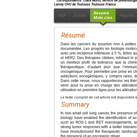
Correspondance: Clara Morin, Service de pneumologie,
Larrey CHU de Toulouse Toulouse France
Résumé
PDF
Article
Figures
Mots clés
Résumé
Dans les cancers du poumon non à petites 
documentée. Les progrès en biologie molécula
avec une incidence inférieure à 5 %, telles 
et
HER2.
Des thérapies ciblées, inhibant le
un meilleur profil de tolérance que la chim
thérapeutique, d’autant plus que l’immun
oncogénique. Pour permettre une prise en ch
addictions oncogéniques, y compris rares, 
Dans cette revue, nous rapporterons les thé
venir pour la prise en charge des altératio
utilisation en première ligne pour les altérati
Le texte complet de cet article est disponible 
Summary
In non-small cell lung cancer, the presence 
biology have enabled the identification of s
such as ROS-1 and RET rearrangements, a
strong tumor responses with a better toleran
have revolutionized the therapeutic landscape
the presence of an oncogenic driver.