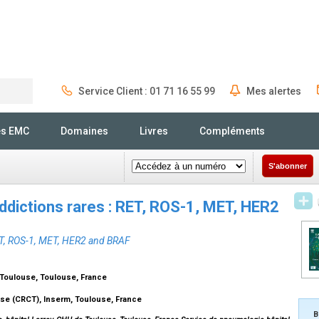
Service Client : 01 71 16 55 99
Mes alertes
Rechercher
és EMC
Domaines
Livres
Compléments
S'abonner
dictions rares : RET, ROS-1, MET, HER2
RET, ROS-1, MET, HER2 and BRAF
 Toulouse, Toulouse, France
se (CRCT), Inserm, Toulouse, France
B