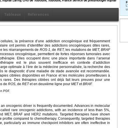
 hôpital Larrey, CHU de Toulouse, Toulouse, France Service de pneumologie hôpital
p
L
u
Tableaux
Références
cellules, la présence d’une addiction oncogénique est fréquemment
ire ont permis d’identifier des addictions oncogéniques dites rares,
que les réarrangements de
ROS-1
, de
RET,
les mutations de
MET, BRAF
 processus oncogénique, permettent de fortes réponses tumorales avec
iothérapie. Elles occupent donc une place importante dans l’arsenal
othérapie est le plus souvent inefficace en contexte d’addiction
arge optimale à l’ère de la médecine personnalisée, la recherche des
dès le diagnostic d’une maladie de stade avancée est recommandée.
rapies ciblées disponibles en France et les molécules prometteuses à
ns rares. Des thérapies ciblées ont déjà fait leurs preuves pour une
ons de
ROS
, de
RET
et en deuxième ligne pour
MET
et
BRAF.
en PDF.
of an oncogenic driver is frequently documented. Advances in molecular
o-called rare oncogenic addictions, with an incidence of less than 5%,
nd MET, BRAF and HER2 mutations. Targeted therapies have shown
ce profile compared to chemotherapy. Consequently, targeted therapies
, particularly as immune checkpoint inhibitors are often ineffective in