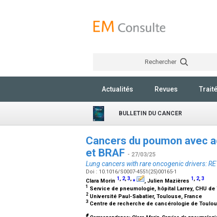
Rechercher
Actualités
Revues
Trait
BULLETIN DU CANCER
Cancers du poumon avec ad
et BRAF
- 27/03/25
Lung cancers with rare oncogenic drivers: 
Doi : 10.1016/S0007-4551(25)00165-1
1
,
2
,
3
,
⁎
1
,
2
,
3
Clara Morin
, Julien Mazières
1
Service de pneumologie, hôpital Larrey, CHU de
2
Université Paul-Sabatier, Toulouse, France
3
Centre de recherche de cancérologie de Toulou
#