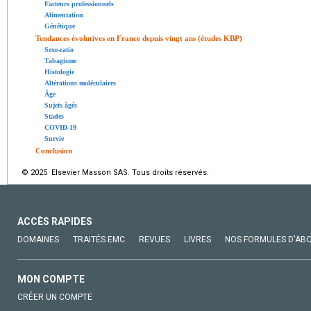
Facteurs professionnels
Alimentation
Génétique
Tendances évolutives en France depuis vingt ans (études KBP)
Sexe-ratio
Tabagisme
Histologie
Altérations moléculaires
Âge
Sujets âgés
Stades
COVID-19
Survie
Conclusion
© 2025 Elsevier Masson SAS. Tous droits réservés.
ACCÈS RAPIDES
DOMAINES
TRAITÉS EMC
REVUES
LIVRES
NOS FORMULES D'AB
MON COMPTE
CRÉER UN COMPTE