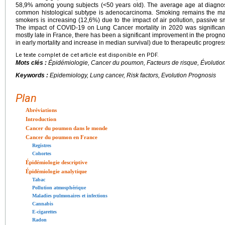
58,9% among young subjects (<50 years old). The average age at diagnosi
common histological subtype is adenocarcinoma. Smoking remains the main 
smokers is increasing (12,6%) due to the impact of air pollution, passive 
The impact of COVID-19 on Lung Cancer mortality in 2020 was significan
mostly late in France, there has been a significant improvement in the progno
in early mortality and increase in median survival) due to therapeutic progres
Le texte complet de cet article est disponible en PDF.
Mots clés :
Épidémiologie, Cancer du poumon, Facteurs de risque, Évolution
Keywords :
Epidemiology, Lung cancer, Risk factors, Evolution Prognosis
Plan
Abréviations
Introduction
Cancer du poumon dans le monde
Cancer du poumon en France
Registres
Cohortes
Épidémiologie descriptive
Épidémiologie analytique
Tabac
Pollution atmosphérique
Maladies pulmonaires et infections
Cannabis
E-cigarettes
Radon