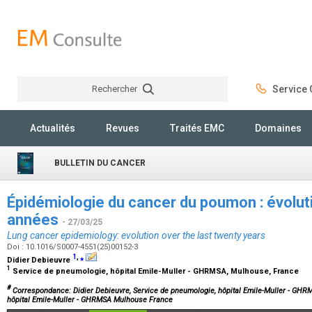
Rechercher
Service C
Rechercher
Actualités
Revues
Traités EMC
Domaines
BULLETIN DU CANCER
Épidémiologie du cancer du poumon : évoluti
années
- 27/03/25
Lung cancer epidemiology: evolution over the last twenty years
Doi : 10.1016/S0007-4551(25)00152-3
1
,
⁎
Didier Debieuvre
1
Service de pneumologie, hôpital Emile-Muller - GHRMSA, Mulhouse, France
#
Correspondance: Didier Debieuvre, Service de pneumologie, hôpital Emile-Muller - GH
hôpital Emile-Muller - GHRMSA Mulhouse France