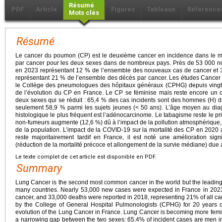
Résumé
PDF
Article
Figures
Tableaux
Référence
Mots clés
Résumé
Le cancer du poumon (CP) est le deuxième cancer en incidence dans le 
par cancer pour les deux sexes dans de nombreux pays. Près de 53 000 n
en 2023 représentant 12 % de l’ensemble des nouveaux cas de cancer et 
représentant 21 % de l’ensemble des décès par cancer. Les études Cancer 
le Collège des pneumologues des hôpitaux généraux (CPHG) depuis vingt 
de l’évolution du CP en France. Le CP se féminise mais reste encore un c
deux sexes qui se réduit : 65,4 % des cas incidents sont des hommes (H) 
seulement 58,9 % parmi les sujets jeunes (< 50 ans). L’âge moyen au diag
histologique le plus fréquent est l’adénocarcinome. Le tabagisme reste le pri
non-fumeurs augmente (12,6 %) dû à l’impact de la pollution atmosphérique, 
de la population. L’impact de la COVID-19 sur la mortalité des CP en 2020 a
reste majoritairement tardif en France, il est noté une amélioration sign
(réduction de la mortalité précoce et allongement de la survie médiane) due
Le texte complet de cet article est disponible en PDF.
Summary
Lung Cancer is the second most common cancer in the world but the leading 
many countries. Nearly 53,000 new cases were expected in France in 2023
cancer, and 33,000 deaths were reported in 2018, representing 21% of all c
by the College of General Hospital Pulmonologists (CPHG) for 20 years co
evolution of the Lung Cancer in France. Lung Cancer is becoming more femin
a narrowing gap between the two sexes: 65,4% of incident cases are men in 