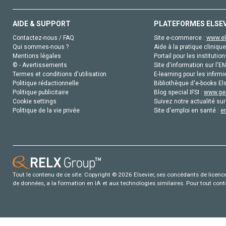
AIDE & SUPPORT
PLATEFORMES ELSE
Contactez-nous / FAQ
Site e-commerce :
www.el
Qui sommes-nous ?
Aide à la pratique clinique
Mentions légales
Portail pour les institution
© - Avertissements
Site d'information sur l'E
Termes et conditions d'utilisation
E-learning pour les infirmi
Politique rédactionnelle
Bibliothèque d'e-books Els
Politique publicitaire
Blog special IFSI :
www.gen
Cookie settings
Suivez notre actualité sur
Politique de la vie privée
Site d'emploi en santé :
e
Tout le contenu de ce site: Copyright © 2026 Elsevier, ses concédants de licence e
de données, a la formation en IA et aux technologies similaires. Pour tout con