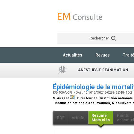
Rechercher
Actualités
Revues
Trait
ANESTHÉSIE-RÉANIMATION
Épidémiologie de la mortali
[36-400-A-07] - Doi : 10.1016/S0246-0289(25)48410-2
S. Ausset
:
Directeur de l'Institution nationale
Institution nationale des Invalides, 6, boulevard
Résumé
Points
PDF
Article
Mots clés
essentie