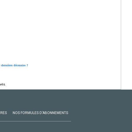
es dernières décennies ?
vés.
VRES
NOS FORMULES D'ABONNEMENTS