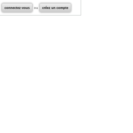
connectez-vous
ou
créez un compte