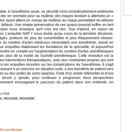
utable à l'anesthésie seule, sa sécurité s'est considérablement améliorée
citer en exemple pour sa maîtrise des risques tendant à atteindre un «
ire ayant atteint un niveau de maîtrise du risque permettant de délivrer
éfauts. Une simple préservation de ces acquis pourrait suffire en tant
actuel nous enseigne qu'il n'en est rien. Tout d'abord, en raison de
oins. L'enquête NAP 7 nous révèle qu'au cours de la dernière décennie,
 âgés, porteurs de plus de comorbidités et plus fréquemment obèses.
nue du nombre d'actes médicaux nécessitant une anesthésie, passé en
x enquêtes établissant les fondations de la spécialité, et aujourd'hui
prendre en compte est l'augmentation du nombre d'actes anesthésiques
s plus de la moitié de l'activité anesthésique. Cette évolution est la
des interventions thérapeutiques, avec des contraintes propres qui sont
ns les enquêtes récentes sur les complications de l'anesthésie. Il s'agit
duisant à un exercice en situation isolé, à des transferts de patient vers
 ou des unités de soins éparses. Forte d'un solide référentiel et d'une
 devoir y ajouter, pour continuer à progresser, deux perspectives
ionnement envisageant le parcours du patient dans son entièreté, en
en PDF.
, Mortalité, Morbidité
ité anesthésique