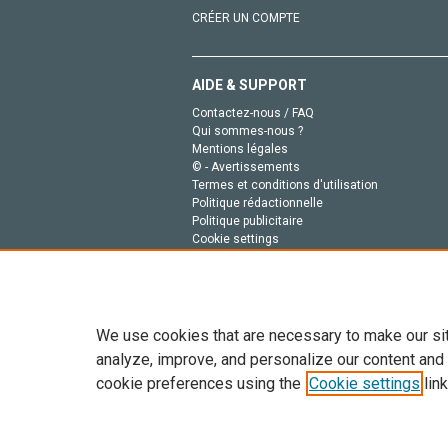
CRÉER UN COMPTE
AIDE & SUPPORT
Contactez-nous / FAQ
Qui sommes-nous ?
Mentions légales
© - Avertissements
Termes et conditions d'utilisation
Politique rédactionnelle
Politique publicitaire
Cookie settings
Politique de la vie privée
We use cookies that are necessary to make our si
analyze, improve, and personalize our content and
cookie preferences using the
Cookie settings
link
Tout le contenu de ce site: Copyright © 2026 Else
de données, a la formation en IA et aux technol