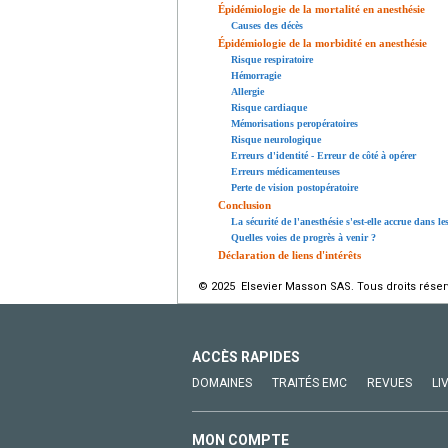
Épidémiologie de la mortalité en anesthésie
Causes des décès
Épidémiologie de la morbidité en anesthésie
Risque respiratoire
Hémorragie
Allergie
Risque cardiaque
Mémorisations peropératoires
Risque neurologique
Erreurs d'identité - Erreur de côté à opérer
Erreurs médicamenteuses
Perte de vision postopératoire
Conclusion
La sécurité de l'anesthésie s'est-elle accrue dans l
Quelles voies de progrès à venir ?
Déclaration de liens d'intérêts
© 2025 Elsevier Masson SAS. Tous droits réser
ACCÈS RAPIDES
DOMAINES
TRAITÉS EMC
REVUES
LI
MON COMPTE