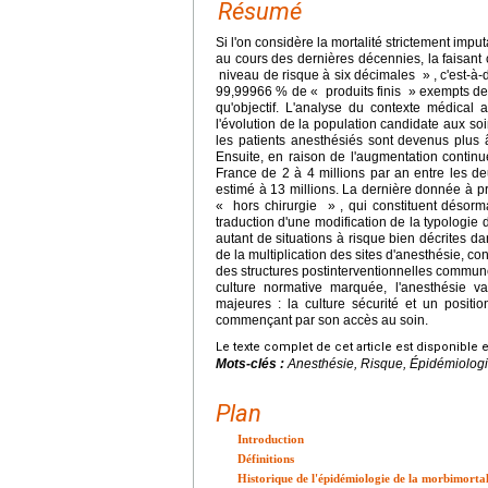
Résumé
Si l'on considère la mortalité strictement imp
au cours des dernières décennies, la faisant 
niveau de risque à six décimales » , c'est-à-d
99,99966 % de « produits finis » exempts de d
qu'objectif. L'analyse du contexte médical 
l'évolution de la population candidate aux s
les patients anesthésiés sont devenus plus
Ensuite, en raison de l'augmentation conti
France de 2 à 4 millions par an entre les deu
estimé à 13 millions. La dernière donnée à 
« hors chirurgie » , qui constituent désormai
traduction d'une modification de la typologie 
autant de situations à risque bien décrites da
de la multiplication des sites d'anesthésie, con
des structures postinterventionnelles communes
culture normative marquée, l'anesthésie va
majeures : la culture sécurité et un posit
commençant par son accès au soin.
Le texte complet de cet article est disponible 
Mots-clés :
Anesthésie, Risque, Épidémiologie
Plan
Introduction
Définitions
Historique de l'épidémiologie de la morbimortal