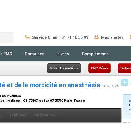
Service Client : 01 71 16 55 99
Mes alertes
Rechercher
és EMC
Domaines
Livres
Compléments
Table des matières
EMC Démo
S'abon
té et de la morbidité en anesthésie
- 02/06/25
 des Invalides
 des Invalides - CS 70807, cedex 07 75700 Paris, France
B
p
L
u
Tableaux
Références
ls