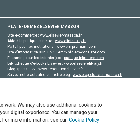
PLATEFORMES ELSEVIER MASSON
Site e-commerce :
www.elsevier-masson.fr
Aide à la pratique clinique :
www.clinicalkey.fr
Portail pour les institutions :
www.em-premium.com
Site d'information sur l'EMC :
emc-info.em-consulte.com
E-learning pour les infirmier(e)s :
pratique-infirmiere.com
Bibliothèque d'e-books Elsevier :
www.elsevierelibrary.fr
Blog special IFSI :
www.generationelsevier.fr
Suivez notre actualité sur notre blog :
www.blog-elsevier-masson.fr
Site d'emploi en santé :
emploisante.com
te work. We may also use additional cookies to
 your digital experience. You can manage your
. For more information, see our
Cookie Policy
vier, ses concédants de licence et ses contributeurs. Tout les droits sont réservés, y 
ogies similaires. Pour tout contenu en libre accès, les conditions de licence Creati