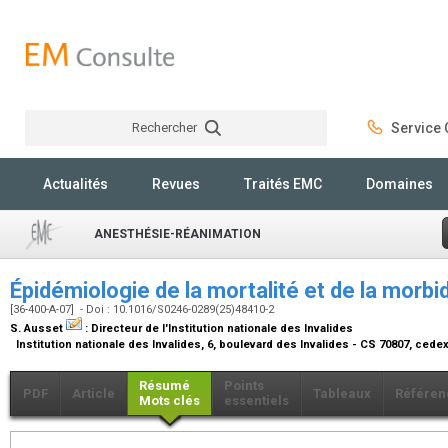
Rechercher
Service C
Rechercher
Actualités
Revues
Traités EMC
Domaines
ANESTHÉSIE-RÉANIMATION
Épidémiologie de la mortalité et de la morb
[36-400-A-07] - Doi : 10.1016/S0246-0289(25)48410-2
S. Ausset
:
Directeur de l'Institution nationale des Invalides
Institution nationale des Invalides, 6, boulevard des Invalides - CS 70807, cede
Résumé
Points
PDF
Article
Tableaux
Référen
Mots clés
essentiels