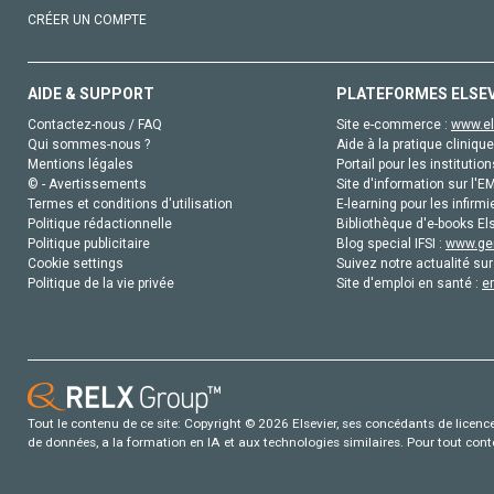
CRÉER UN COMPTE
AIDE & SUPPORT
PLATEFORMES ELSE
Contactez-nous / FAQ
Site e-commerce :
www.el
Qui sommes-nous ?
Aide à la pratique clinique
Mentions légales
Portail pour les institution
© - Avertissements
Site d'information sur l'E
Termes et conditions d'utilisation
E-learning pour les infirmi
Politique rédactionnelle
Bibliothèque d'e-books Els
Politique publicitaire
Blog special IFSI :
www.gen
Cookie settings
Suivez notre actualité sur
Politique de la vie privée
Site d'emploi en santé :
e
Tout le contenu de ce site: Copyright © 2026 Elsevier, ses concédants de licence e
de données, a la formation en IA et aux technologies similaires. Pour tout con