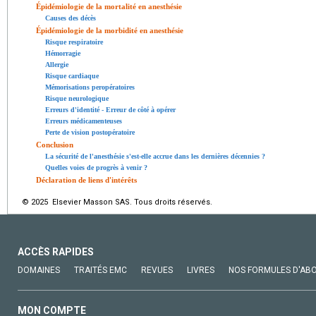
Épidémiologie de la mortalité en anesthésie
Causes des décès
Épidémiologie de la morbidité en anesthésie
Risque respiratoire
Hémorragie
Allergie
Risque cardiaque
Mémorisations peropératoires
Risque neurologique
Erreurs d'identité - Erreur de côté à opérer
Erreurs médicamenteuses
Perte de vision postopératoire
Conclusion
La sécurité de l'anesthésie s'est-elle accrue dans les dernières décennies ?
Quelles voies de progrès à venir ?
Déclaration de liens d'intérêts
© 2025 Elsevier Masson SAS. Tous droits réservés.
ACCÈS RAPIDES
DOMAINES
TRAITÉS EMC
REVUES
LIVRES
NOS FORMULES D'AB
MON COMPTE