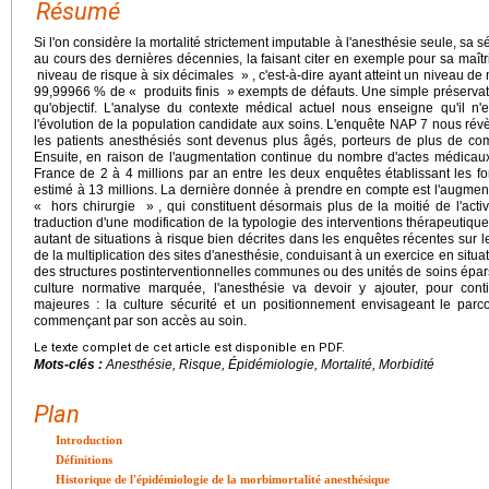
Résumé
Si l'on considère la mortalité strictement imputable à l'anesthésie seule, sa 
au cours des dernières décennies, la faisant citer en exemple pour sa maîtr
niveau de risque à six décimales » , c'est-à-dire ayant atteint un niveau de 
99,99966 % de « produits finis » exempts de défauts. Une simple préservatio
qu'objectif. L'analyse du contexte médical actuel nous enseigne qu'il n'
l'évolution de la population candidate aux soins. L'enquête NAP 7 nous rév
les patients anesthésiés sont devenus plus âgés, porteurs de plus de co
Ensuite, en raison de l'augmentation continue du nombre d'actes médicau
France de 2 à 4 millions par an entre les deux enquêtes établissant les fon
estimé à 13 millions. La dernière donnée à prendre en compte est l'augme
« hors chirurgie » , qui constituent désormais plus de la moitié de l'activ
traduction d'une modification de la typologie des interventions thérapeutiqu
autant de situations à risque bien décrites dans les enquêtes récentes sur les
de la multiplication des sites d'anesthésie, conduisant à un exercice en situati
des structures postinterventionnelles communes ou des unités de soins éparse
culture normative marquée, l'anesthésie va devoir y ajouter, pour cont
majeures : la culture sécurité et un positionnement envisageant le parc
commençant par son accès au soin.
Le texte complet de cet article est disponible en PDF.
Mots-clés :
Anesthésie, Risque, Épidémiologie, Mortalité, Morbidité
Plan
Introduction
Définitions
Historique de l'épidémiologie de la morbimortalité anesthésique