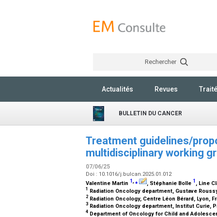
Rechercher
Actualités
Revues
Trait
BULLETIN DU CANCER
Treatment guidelines/propo
multidisciplinary working
07/06/25
Doi : 10.1016/j.bulcan.2025.01.012
1
,
⁎
1
Valentine Martin
, Stéphanie Bolle
, Line 
1
Radiation Oncology department, Gustave Roussy 
2
Radiation Oncology, Centre Léon Bérard, Lyon, 
3
Radiation Oncology department, Institut Curie, P
4
Department of Oncology for Child and Adolescent