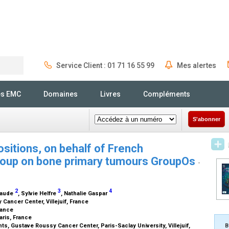
Service Client : 01 71 16 55 99
Mes alertes
Rechercher
és EMC
Domaines
Livres
Compléments
S'abonner
sitions, on behalf of French
 group on bone primary tumours GroupOs
-
2
3
4
Claude
, Sylvie Helfre
, Nathalie Gaspar
Cancer Center, Villejuif, France
France
aris, France
s, Gustave Roussy Cancer Center, Paris-Saclay University, Villejuif,
B