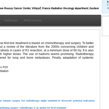
p
L
u
ave Roussy Cancer Center, Villejuif, France.Radiation Oncology department, Gustave
Tableaux
Références
e first-line treatment is based on chemotherapy and surgery. To better
out a review of the literature from the 2000s concerning children and
atively in cases of R1 resection, at a minimum dose of 60
Gy. It is also
with higher doses. The use of hadrons seems promising. Radiotherapy
dered for lung and bone metastases. Finally, adaptation of systemic
en PDF.
iation
mas remains surgery, but radiotherapy might sometime be discussed: potential indications
utilating surgery: radiotherapy is an option for local treatment