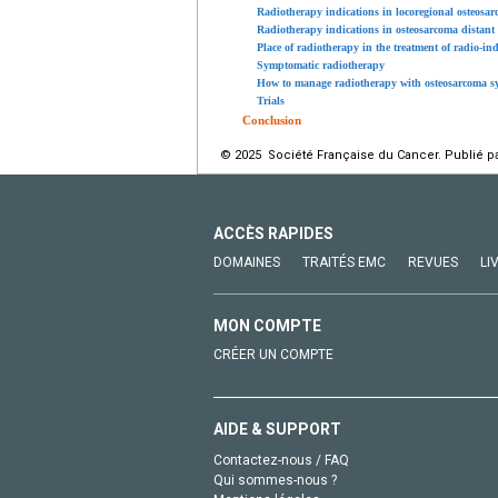
Radiotherapy indications in locoregional osteosar
Radiotherapy indications in osteosarcoma distant 
Place of radiotherapy in the treatment of radio-i
Symptomatic radiotherapy
How to manage radiotherapy with osteosarcoma sy
Trials
Conclusion
© 2025 Société Française du Cancer. Publié pa
ACCÈS RAPIDES
DOMAINES
TRAITÉS EMC
REVUES
LI
MON COMPTE
CRÉER UN COMPTE
AIDE & SUPPORT
Contactez-nous / FAQ
Qui sommes-nous ?