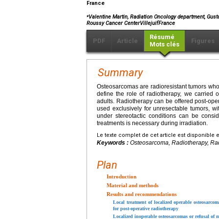
France
⁎
Valentine Martin, Radiation Oncology department, Gust
Roussy Cancer CenterVillejuifFrance
Résumé
PDF
Article
Figures
Mots clés
Summary
Osteosarcomas are radioresistant tumors whos
define the role of radiotherapy, we carried 
adults. Radiotherapy can be offered post-oper
used exclusively for unresectable tumors, 
under stereotactic conditions can be consi
treatments is necessary during irradiation.
Le texte complet de cet article est disponible 
Keywords :
Osteosarcoma, Radiotherapy, Rad
Plan
Introduction
Material and methods
Results and recommendations
Local treatment of localized operable osteosarco
for post-operative radiotherapy
Localized inoperable osteosarcomas or refusal of m