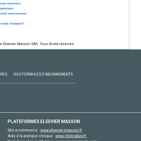
coma recurrence
metastasis
nduced osteosarcomas
stemic treatment?
r Elsevier Masson SAS. Tous droits réservés.
VRES
NOS FORMULES D'ABONNEMENTS
PLATEFORMES ELSEVIER MASSON
Site e-commerce :
www.elsevier-masson.fr
Aide à la pratique clinique :
www.clinicalkey.fr