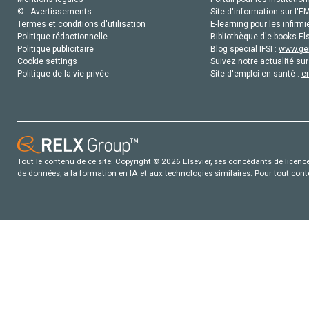
© - Avertissements
Site d'information sur l'E
Termes et conditions d'utilisation
E-learning pour les infirmi
Politique rédactionnelle
Bibliothèque d'e-books Els
Politique publicitaire
Blog special IFSI :
www.gen
Cookie settings
Suivez notre actualité sur
Politique de la vie privée
Site d'emploi en santé :
e
Tout le contenu de ce site: Copyright © 2026 Elsevier, ses concédants de licence e
de données, a la formation en IA et aux technologies similaires. Pour tout con