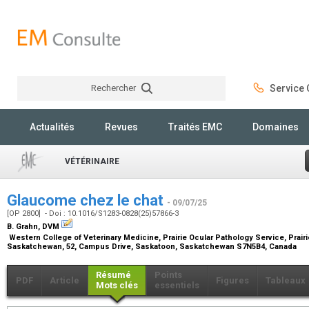
Rechercher
Service C
Rechercher
Actualités
Revues
Traités EMC
Domaines
VÉTÉRINAIRE
Glaucome chez le chat
- 09/07/25
[OP 2800] - Doi : 10.1016/S1283-0828(25)57866-3
B. Grahn,
DVM
Western College of Veterinary Medicine, Prairie Ocular Pathology Service, Prairi
Saskatchewan, 52, Campus Drive, Saskatoon, Saskatchewan S7N5B4, Canada
Résumé
Points
PDF
Article
Figures
Tableaux
Mots clés
essentiels