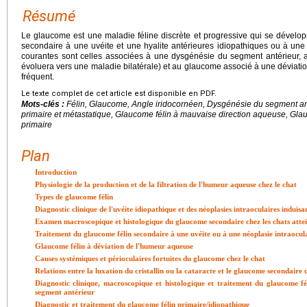
Résumé
Le glaucome est une maladie féline discrète et progressive qui se dévelo
secondaire à une uvéite et une hyalite antérieures idiopathiques ou à une
courantes sont celles associées à une dysgénésie du segment antérieur, a
évoluera vers une maladie bilatérale) et au glaucome associé à une déviati
fréquent.
Le texte complet de cet article est disponible en PDF.
Mots-clés :
Félin, Glaucome, Angle iridocornéen, Dysgénésie du segment anté
primaire et métastatique, Glaucome félin à mauvaise direction aqueuse, Glau
primaire
Plan
Introduction
Physiologie de la production et de la filtration de l'humeur aqueuse chez le chat
Types de glaucome félin
Diagnostic clinique de l'uvéite idiopathique et des néoplasies intraoculaires induis
Examen macroscopique et histologique du glaucome secondaire chez les chats attein
Traitement du glaucome félin secondaire à une uvéite ou à une néoplasie intraocul
Glaucome félin à déviation de l'humeur aqueuse
Causes systémiques et périoculaires fortuites du glaucome chez le chat
Relations entre la luxation du cristallin ou la cataracte et le glaucome secondaire 
Diagnostic clinique, macroscopique et histologique et traitement du glaucome fé
segment antérieur
Diagnostic et traitement du glaucome félin primaire/idiopathique