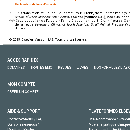
Déclaration de liens d'intérêts
☆
This translation of “Feline Glaucoma”, by B. Grahn, from Ophthalmology i
Clinics of North America: Small Animal Practice
(Volume 53-2), was published 
☆☆
Cette traduction de l'article « Feline Glaucoma », de B. Grahn, issu de 
de la revue
Veterinary Clinics of North America: Small Animal Practice
(Vo
d'Elsevier Inc.
© 2025 Elsevier Masson SAS. Tous droits réservés.
ACCÈS RAPIDES
DOMAINES
TRAITÉS EMC
REVUES
LIVRES
NOS FORMULES D'AB
MON COMPTE
CRÉER UN COMPTE
AIDE & SUPPORT
PLATEFORMES ELSE
Contactez-nous / FAQ
Site e-commerce :
www.el
Qui sommes-nous ?
Aide à la pratique clinique
Mentions légales
Portail pour les institution