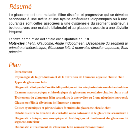
Résumé
Le glaucome est une maladie féline discrète et progressive qui se dévelo
secondaire à une uvéite et une hyalite antérieures idiopathiques ou à une
courantes sont celles associées à une dysgénésie du segment antérieur, a
évoluera vers une maladie bilatérale) et au glaucome associé à une déviati
fréquent.
Le texte complet de cet article est disponible en PDF.
Mots-clés :
Félin, Glaucome, Angle iridocornéen, Dysgénésie du segment anté
primaire et métastatique, Glaucome félin à mauvaise direction aqueuse, Glau
primaire
Plan
Introduction
Physiologie de la production et de la filtration de l'humeur aqueuse chez le chat
Types de glaucome félin
Diagnostic clinique de l'uvéite idiopathique et des néoplasies intraoculaires induis
Examen macroscopique et histologique du glaucome secondaire chez les chats attein
Traitement du glaucome félin secondaire à une uvéite ou à une néoplasie intraocul
Glaucome félin à déviation de l'humeur aqueuse
Causes systémiques et périoculaires fortuites du glaucome chez le chat
Relations entre la luxation du cristallin ou la cataracte et le glaucome secondaire 
Diagnostic clinique, macroscopique et histologique et traitement du glaucome fé
segment antérieur
Diagnostic et traitement du glaucome félin primaire/idiopathique