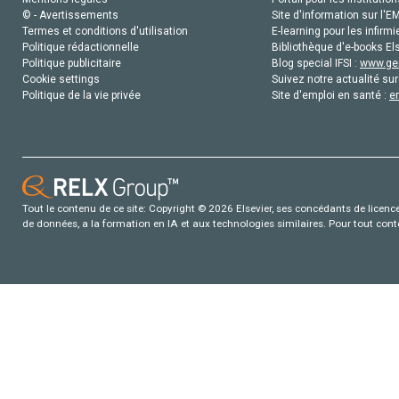
© - Avertissements
Site d'information sur l'E
Termes et conditions d'utilisation
E-learning pour les infirmi
Politique rédactionnelle
Bibliothèque d'e-books Els
Politique publicitaire
Blog special IFSI :
www.gen
Cookie settings
Suivez notre actualité sur
Politique de la vie privée
Site d'emploi en santé :
e
Tout le contenu de ce site: Copyright © 2026 Elsevier, ses concédants de licence e
de données, a la formation en IA et aux technologies similaires. Pour tout con