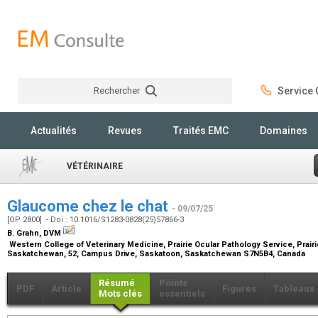
Rechercher
Service C
Rechercher
Actualités
Revues
Traités EMC
Domaines
VÉTÉRINAIRE
Glaucome chez le chat
- 09/07/25
[OP 2800] - Doi : 10.1016/S1283-0828(25)57866-3
B. Grahn,
DVM
Western College of Veterinary Medicine, Prairie Ocular Pathology Service, Prairi
Saskatchewan, 52, Campus Drive, Saskatoon, Saskatchewan S7N5B4, Canada
Résumé
Points
PDF
Article
Figures
Tableaux
Mots clés
essentiels