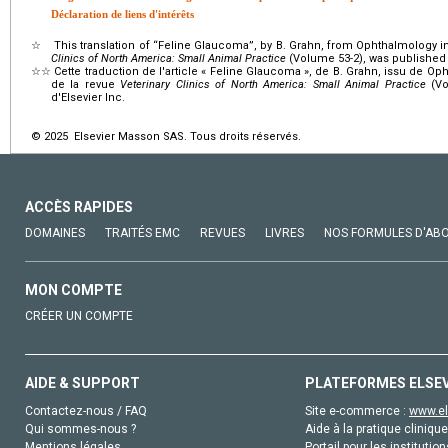
Déclaration de liens d'intérêts
☆
This translation of “Feline Glaucoma”, by B. Grahn, from Ophthalmology i
Clinics of North America: Small Animal Practice
(Volume 53-2), was published 
☆☆
Cette traduction de l'article « Feline Glaucoma », de B. Grahn, issu de 
de la revue
Veterinary Clinics of North America: Small Animal Practice
(Vo
d'Elsevier Inc.
© 2025 Elsevier Masson SAS. Tous droits réservés.
ACCÈS RAPIDES
DOMAINES
TRAITÉS EMC
REVUES
LIVRES
NOS FORMULES D'AB
MON COMPTE
CRÉER UN COMPTE
AIDE & SUPPORT
PLATEFORMES ELSE
Contactez-nous / FAQ
Site e-commerce :
www.el
Qui sommes-nous ?
Aide à la pratique clinique
Mentions légales
Portail pour les institution