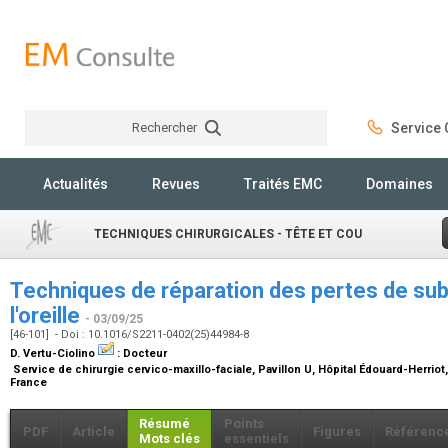
Rechercher
Service C
Rechercher
Actualités
Revues
Traités EMC
Domaines
TECHNIQUES CHIRURGICALES - TÊTE ET COU
Techniques de réparation des pertes de sub
l'oreille
- 03/09/25
[46-101] - Doi : 10.1016/S2211-0402(25)44984-8
D. Vertu-Ciolino
:
Docteur
Service de chirurgie cervico-maxillo-faciale, Pavillon U, Hôpital Édouard-Herriot,
France
Résumé
Points
PDF
Article
Figures
Référenc
Mots clés
essentiels