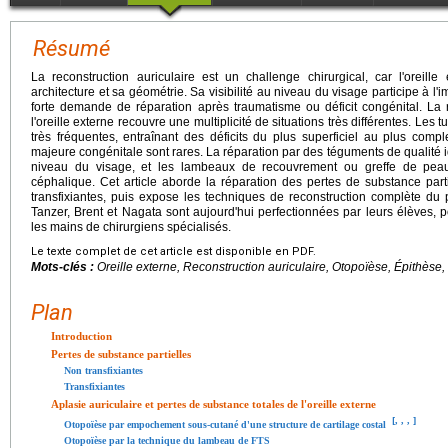
Résumé
La reconstruction auriculaire est un challenge chirurgical, car l'oreil
architecture et sa géométrie. Sa visibilité au niveau du visage participe à l'
forte demande de réparation après traumatisme ou déficit congénital. La
l'oreille externe recouvre une multiplicité de situations très différentes. Les 
très fréquentes, entraînant des déficits du plus superficiel au plus comp
majeure congénitale sont rares. La réparation par des téguments de qualité id
niveau du visage, et les lambeaux de recouvrement ou greffe de peau 
céphalique. Cet article aborde la réparation des pertes de substance partie
transfixiantes, puis expose les techniques de reconstruction complète du
Tanzer, Brent et Nagata sont aujourd'hui perfectionnées par leurs élèves, po
les mains de chirurgiens spécialisés.
Le texte complet de cet article est disponible en PDF.
Mots-clés :
Oreille externe, Reconstruction auriculaire, Otopoïèse, Épithèse,
Plan
Introduction
Pertes de substance partielles
Non transfixiantes
Transfixiantes
Aplasie auriculaire et pertes de substance totales de l'oreille externe
[
,
,
,
]
Otopoïèse par empochement sous-cutané d'une structure de cartilage costal
Otopoïèse par la technique du lambeau de FTS