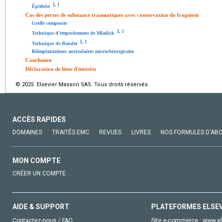
[
,
]
Épithèse
Cas des pertes de substance traumatiques avec conservation du fragment
Greffe composite
[
,
]
Technique d'empochement de Mladick
[
,
]
Technique de Baudet
Réimplantations auriculaires microchirurgicales
Conclusion
Déclaration de liens d'intérêts
© 2025 Elsevier Masson SAS. Tous droits réservés.
ACCÈS RAPIDES
DOMAINES
TRAITÉS EMC
REVUES
LIVRES
NOS FORMULES D'AB
MON COMPTE
CRÉER UN COMPTE
AIDE & SUPPORT
PLATEFORMES ELSE
Contactez-nous / FAQ
Site e-commerce :
www.el