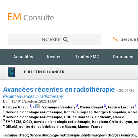
Rechercher
Service C
Rechercher
Actualités
Revues
Traités EMC
Domaines
BULLETIN DU CANCER
Avancées récentes en radiothérapie
- 20/01/26
Recent advances in radiotherapy
Doi : 10.1016/j.bulcan.2025.11.001
1
,
⁎
2
3
4
Philippe Giraud
, Véronique Vendrely
, Olivier Chapet
, Fabrice Lorchel
1
Service d’oncologie radiothérapie, hôpital européen Georges Pompidou, univers
2
Service d’oncologie radiothérapie, CHU de Bordeaux, Bordeaux, France
3
EMR 3738, CICLY, service d’oncologie radiothérapie, hospices Civils de Lyon, u
4
ORLAM, centre de radiothérapie de Macon, Macon, France
⁎
Philippe Giraud, Service d’oncologie radiothérapie, hôpital européen Georges Pompidou, u