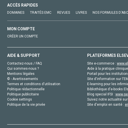
ACCÈS RAPIDES
DOMAINES
TRAITÉS EMC
REVUES
LIVRES
NOS FORMULES D'AB
MON COMPTE
CRÉER UN COMPTE
AIDE & SUPPORT
PLATEFORMES ELSE
Contactez-nous / FAQ
Site e-commerce :
www.el
Qui sommes-nous ?
Aide à la pratique clinique
Mentions légales
Portail pour les institution
© - Avertissements
Site d'information sur l'E
Termes et conditions d'utilisation
E-learning pour les infirmi
Politique rédactionnelle
Bibliothèque d'e-books Els
Politique publicitaire
Blog special IFSI :
www.gen
Cookie settings
Suivez notre actualité sur
Politique de la vie privée
Site d'emploi en santé :
e