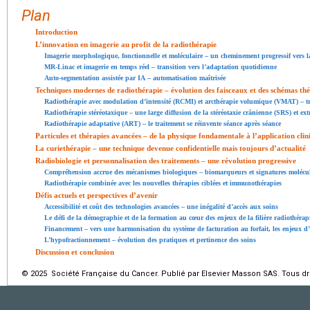
Plan
Introduction
L’innovation en imagerie au profit de la radiothérapie
Imagerie morphologique, fonctionnelle et moléculaire – un cheminement progressif vers l
MR-Linac et imagerie en temps réel – transition vers l’adaptation quotidienne
Auto-segmentation assistée par IA – automatisation maîtrisée
Techniques modernes de radiothérapie – évolution des faisceaux et des schémas th
Radiothérapie avec modulation d’intensité (RCMI) et arcthérapie volumique (VMAT) – tr
Radiothérapie stéréotaxique – une large diffusion de la stéréotaxie crânienne (SRS) et ex
Radiothérapie adaptative (ART) – le traitement se réinvente séance après séance
Particules et thérapies avancées – de la physique fondamentale à l’application clin
La curiethérapie – une technique devenue confidentielle mais toujours d’actualité
Radiobiologie et personnalisation des traitements – une révolution progressive
Compréhension accrue des mécanismes biologiques – biomarqueurs et signatures molécul
Radiothérapie combinée avec les nouvelles thérapies ciblées et immunothérapies
Défis actuels et perspectives d’avenir
Accessibilité et coût des technologies avancées – une inégalité d’accès aux soins
Le défi de la démographie et de la formation au cœur des enjeux de la filière radiothérap
Financement – vers une harmonisation du système de facturation au forfait, les enjeux d
L’hypofractionnement – évolution des pratiques et pertinence des soins
Discussion et conclusion
© 2025 Société Française du Cancer. Publié par Elsevier Masson SAS. Tous dro