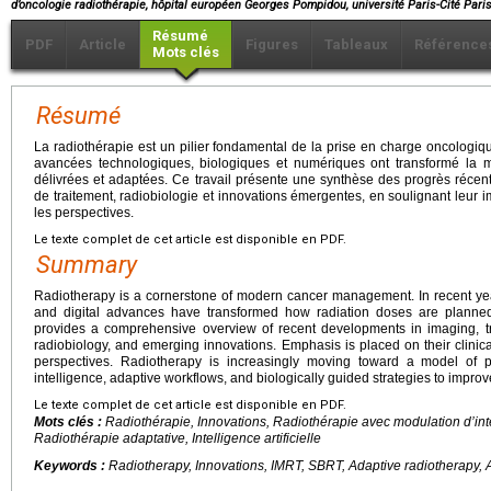
d’oncologie radiothérapie, hôpital européen Georges Pompidou, université Paris-Cité Pari
Résumé
PDF
Article
Figures
Tableaux
Référence
Mots clés
Résumé
La radiothérapie est un pilier fondamental de la prise en charge oncologi
avancées technologiques, biologiques et numériques ont transformé la m
délivrées et adaptées. Ce travail présente une synthèse des progrès récent
de traitement, radiobiologie et innovations émergentes, en soulignant leur imp
les perspectives.
Le texte complet de cet article est disponible en PDF.
Summary
Radiotherapy is a cornerstone of modern cancer management. In recent years
and digital advances have transformed how radiation doses are planned
provides a comprehensive overview of recent developments in imaging, tr
radiobiology, and emerging innovations. Emphasis is placed on their clinical 
perspectives. Radiotherapy is increasingly moving toward a model of prec
intelligence, adaptive workflows, and biologically guided strategies to impro
Le texte complet de cet article est disponible en PDF.
Mots clés :
Radiothérapie, Innovations, Radiothérapie avec modulation d’int
Radiothérapie adaptative, Intelligence artificielle
Keywords :
Radiotherapy, Innovations, IMRT, SBRT, Adaptive radiotherapy, Art