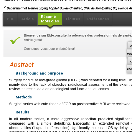
Department of Neurosurgery, hôpital Gui-de-Chauliac, CHU de Montpellier, 80, avenue Au
Résumé
PDF
Article
Figures
Références
Mots clés
Bienvenue sur EM-consulte, la référence des professionnels de santé.
Article gratuit.
c
Connectez-vous pour en bénéficier!
vo
Abstract
co
Background and purpose
Surgery for diffuse low-grade glioma (DLGG) was debated for a long time. Disc
mainly due to the lack of objective radiological assessment of the extent 
review the recent data on oncological and functional outcomes.
Methods
Surgical series with calculation of EOR on postoperative MRI were reviewed.
Results
In all modern series, a more aggressive resection predicted significan
compared with a simple debulking. Especially, an extended removal
abnormalities (“supra-total” resection) significantly increased OS by delayi