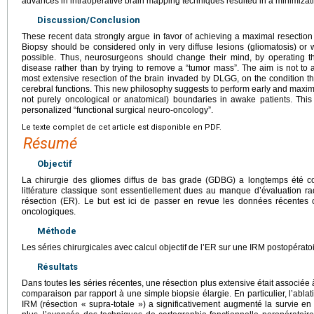
advances in intraoperative brain mapping techniques resulted in a minimizatio
Discussion/Conclusion
These recent data strongly argue in favor of achieving a maximal resection 
Biopsy should be considered only in very diffuse lesions (gliomatosis) or w
possible. Thus, neurosurgeons should change their mind, by operating t
disease rather than by trying to remove a “tumor mass”. The aim is not to 
most extensive resection of the brain invaded by DLGG, on the condition that 
cerebral functions. This new philosophy suggests to perform early and maxima
not purely oncological or anatomical) boundaries in awake patients. This
personalized “functional surgical neuro-oncology”.
Le texte complet de cet article est disponible en PDF.
Résumé
Objectif
La chirurgie des gliomes diffus de bas grade (GDBG) a longtemps été co
littérature classique sont essentiellement dues au manque d’évaluation ra
résection (ER). Le but est ici de passer en revue les données récentes c
oncologiques.
Méthode
Les séries chirurgicales avec calcul objectif de l’ER sur une IRM postopérato
Résultats
Dans toutes les séries récentes, une résection plus extensive était associée
comparaison par rapport à une simple biopsie élargie. En particulier, l’ab
IRM (résection « supra-totale ») a significativement augmenté la survie en