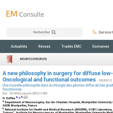
Rechercher
Service C
Rechercher
Actualités
Revues
Traités EMC
Domaines
NEUROCHIRURGIE
A new philosophy in surgery for diffuse low
Oncological and functional outcomes
- 05/03/13
Une nouvelle philosophie dans la chirurgie des gliomes diffus de bas grad
fonctionnels
Doi : 10.1016/j.neuchi.2012.11.001
a
,
⁎
,
b
H. Duffau
a
Department of Neurosurgery, Gui-de-Chauliac Hospital, Montpellier University 
34295 Montpellier, France
b
National Institute for Health and Medical Research (INSERM), U1051 Laboratory, 
Tumors”, Institute for Neurosciences of Montpellier, Montpellier University Medi