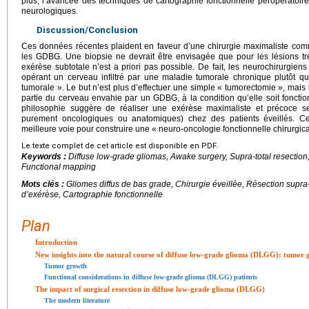
plus, l’avancée des techniques de cartographie fonctionnelle peropératoire
neurologiques.
Discussion/Conclusion
Ces données récentes plaident en faveur d’une chirurgie maximaliste co
les GDBG. Une biopsie ne devrait être envisagée que pour les lésions trè
exérèse subtotale n’est a priori pas possible. De fait, les neurochirurgiens
opérant un cerveau infiltré par une maladie tumorale chronique plutôt 
tumorale ». Le but n’est plus d’effectuer une simple « tumorectomie », mais 
partie du cerveau envahie par un GDBG, à la condition qu’elle soit fonctio
philosophie suggère de réaliser une exérèse maximaliste et précoce sel
purement oncologiques ou anatomiques) chez des patients éveillés. Ce
meilleure voie pour construire une « neuro-oncologie fonctionnelle chirurgic
Le texte complet de cet article est disponible en PDF.
Keywords :
Diffuse low-grade gliomas, Awake surgery, Supra-total resection, 
Functional mapping
Mots clés :
Gliomes diffus de bas grade, Chirurgie éveillée, Résection supra
d’exérèse, Cartographie fonctionnelle
Plan
Introduction
New insights into the natural course of diffuse low-grade glioma (DLGG): tumor g
Tumor growth
Functional considerations in diffuse low-grade glioma (DLGG) patients
The impact of surgical resection in diffuse low-grade glioma (DLGG)
The modern literature