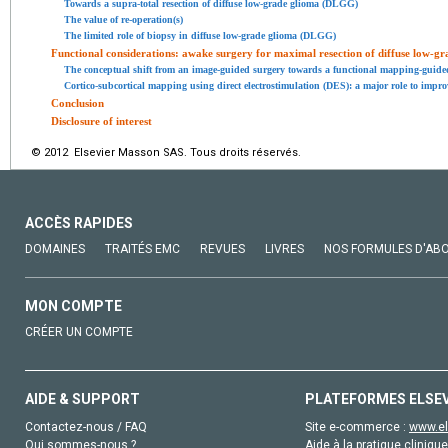
Towards a supra-total resection of diffuse low-grade glioma (DLGG)
The value of re-operation(s)
The limited role of biopsy in diffuse low-grade glioma (DLGG)
Functional considerations: awake surgery for maximal resection of diffuse low-
The conceptual shift from an image-guided surgery towards a functional mapping-guided
Cortico-subcortical mapping using direct electrostimulation (DES): a major role to impro
Conclusion
Disclosure of interest
© 2012 Elsevier Masson SAS. Tous droits réservés.
ACCÈS RAPIDES
DOMAINES
TRAITÉS EMC
REVUES
LIVRES
NOS FORMULES D'AB
MON COMPTE
CRÉER UN COMPTE
AIDE & SUPPORT
PLATEFORMES ELSE
Contactez-nous / FAQ
Site e-commerce :
www.el
Qui sommes-nous ?
Aide à la pratique clinique