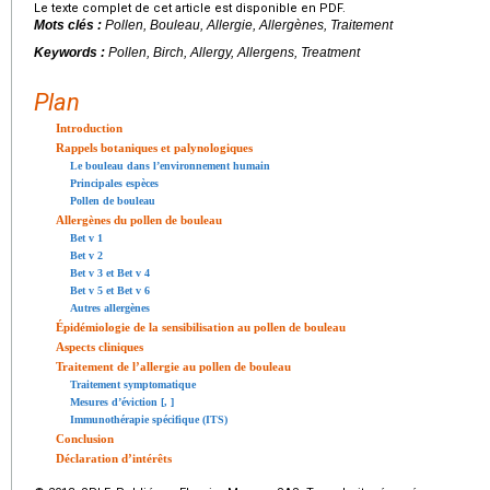
Le texte complet de cet article est disponible en PDF.
Mots clés :
Pollen, Bouleau, Allergie, Allergènes, Traitement
Keywords :
Pollen, Birch, Allergy, Allergens, Treatment
Plan
Introduction
Rappels botaniques et palynologiques
Le bouleau dans l’environnement humain
Principales espèces
Pollen de bouleau
Allergènes du pollen de bouleau
Bet v 1
Bet v 2
Bet v 3 et Bet v 4
Bet v 5 et Bet v 6
Autres allergènes
Épidémiologie de la sensibilisation au pollen de bouleau
Aspects cliniques
Traitement de l’allergie au pollen de bouleau
Traitement symptomatique
Mesures d’éviction [
,
]
Immunothérapie spécifique (ITS)
Conclusion
Déclaration d’intérêts