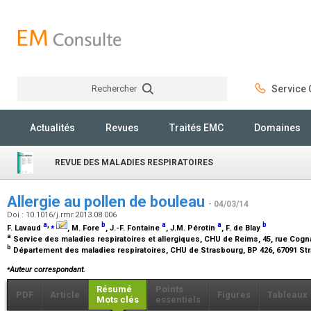
Rechercher
Service C
Rechercher
Actualités
Revues
Traités EMC
Domaines
REVUE DES MALADIES RESPIRATOIRES
Allergie au pollen de bouleau
- 04/03/14
Doi : 10.1016/j.rmr.2013.08.006
a
,
⁎
b
a
a
b
F. Lavaud
, M. Fore
, J.-F. Fontaine
, J.M. Pérotin
, F. de Blay
a
Service des maladies respiratoires et allergiques, CHU de Reims, 45, rue Cog
b
Département des maladies respiratoires, CHU de Strasbourg, BP 426, 67091 S
⁎
Auteur correspondant.
Résumé
Points
PDF
Article
Figures
Tableaux
Mots clés
essentiels