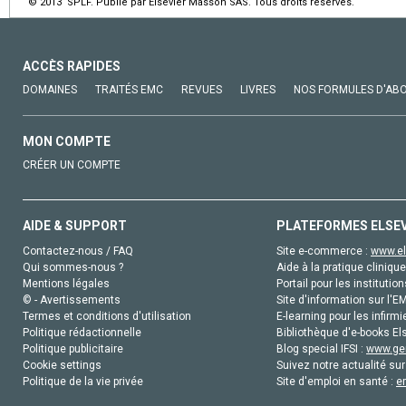
© 2013 SPLF. Publié par Elsevier Masson SAS. Tous droits réservés.
ACCÈS RAPIDES
DOMAINES
TRAITÉS EMC
REVUES
LIVRES
NOS FORMULES D'AB
MON COMPTE
CRÉER UN COMPTE
AIDE & SUPPORT
PLATEFORMES ELSE
Contactez-nous / FAQ
Site e-commerce :
www.el
Qui sommes-nous ?
Aide à la pratique clinique
Mentions légales
Portail pour les institution
© - Avertissements
Site d'information sur l'E
Termes et conditions d'utilisation
E-learning pour les infirmi
Politique rédactionnelle
Bibliothèque d'e-books Els
Politique publicitaire
Blog special IFSI :
www.gen
Cookie settings
Suivez notre actualité sur
Politique de la vie privée
Site d'emploi en santé :
e