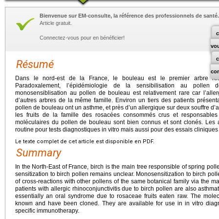
Bienvenue sur EM-consulte, la référence des professionnels de santé.
Article gratuit.
c
Connectez-vous pour en bénéficier!
vo
Résumé
co
Dans le nord-est de la France, le bouleau est le premier arbre res
Paradoxalement, l’épidémiologie de la sensibilisation au pollen
monosensiblisation au pollen de bouleau est relativement rare car l’all
d’autres arbres de la même famille. Environ un tiers des patients présenta
pollen de bouleau ont un asthme, et près d’un allergique sur deux souffre d’a
les fruits de la famille des rosacées consommés crus et responsable
moléculaires du pollen de bouleau sont bien connus et sont clonés. Les 
routine pour tests diagnostiques in vitro mais aussi pour des essais clinique
Le texte complet de cet article est disponible en PDF.
Summary
In the North-East of France, birch is the main tree responsible of spring pol
sensitization to birch pollen remains unclear. Monosensitization to birch po
of cross-reactions with other pollens of the same botanical family via the ma
patients with allergic rhinoconjunctivitis due to birch pollen are also asthmat
essentially an oral syndrome due to rosaceae fruits eaten raw. The molecu
known and have been cloned. They are available for use in in vitro diagnos
specific immunotherapy.