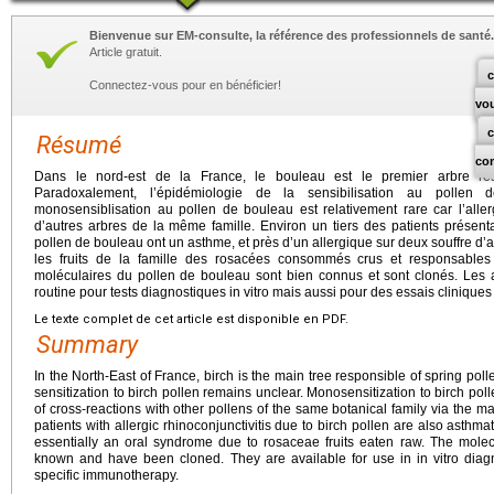
Bienvenue sur EM-consulte, la référence des professionnels de santé.
Article gratuit.
c
Connectez-vous pour en bénéficier!
vo
Résumé
co
Dans le nord-est de la France, le bouleau est le premier arbre res
Paradoxalement, l’épidémiologie de la sensibilisation au pollen
monosensiblisation au pollen de bouleau est relativement rare car l’all
d’autres arbres de la même famille. Environ un tiers des patients présenta
pollen de bouleau ont un asthme, et près d’un allergique sur deux souffre d’a
les fruits de la famille des rosacées consommés crus et responsable
moléculaires du pollen de bouleau sont bien connus et sont clonés. Les 
routine pour tests diagnostiques in vitro mais aussi pour des essais clinique
Le texte complet de cet article est disponible en PDF.
Summary
In the North-East of France, birch is the main tree responsible of spring pol
sensitization to birch pollen remains unclear. Monosensitization to birch po
of cross-reactions with other pollens of the same botanical family via the ma
patients with allergic rhinoconjunctivitis due to birch pollen are also asthmat
essentially an oral syndrome due to rosaceae fruits eaten raw. The molecu
known and have been cloned. They are available for use in in vitro diagnos
specific immunotherapy.