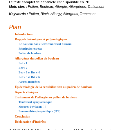
Le texte complet de cet article est disponible en PDF.
Mots clés :
Pollen, Bouleau, Allergie, Allergènes, Traitement
Keywords :
Pollen, Birch, Allergy, Allergens, Treatment
Plan
Introduction
Rappels botaniques et palynologiques
Le bouleau dans l’environnement humain
Principales espèces
Pollen de bouleau
Allergènes du pollen de bouleau
Bet v 1
Bet v 2
Bet v 3 et Bet v 4
Bet v 5 et Bet v 6
Autres allergènes
Épidémiologie de la sensibilisation au pollen de bouleau
Aspects cliniques
Traitement de l’allergie au pollen de bouleau
Traitement symptomatique
Mesures d’éviction [
,
]
Immunothérapie spécifique (ITS)
Conclusion
Déclaration d’intérêts