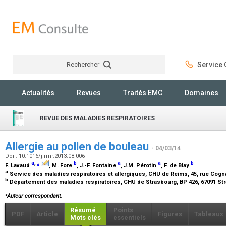
Rechercher
Service C
Rechercher
Actualités
Revues
Traités EMC
Domaines
REVUE DES MALADIES RESPIRATOIRES
Allergie au pollen de bouleau
- 04/03/14
Doi : 10.1016/j.rmr.2013.08.006
a
,
⁎
b
a
a
b
F. Lavaud
, M. Fore
, J.-F. Fontaine
, J.M. Pérotin
, F. de Blay
a
Service des maladies respiratoires et allergiques, CHU de Reims, 45, rue Cog
b
Département des maladies respiratoires, CHU de Strasbourg, BP 426, 67091 S
⁎
Auteur correspondant.
Résumé
Points
PDF
Article
Figures
Tableaux
Mots clés
essentiels