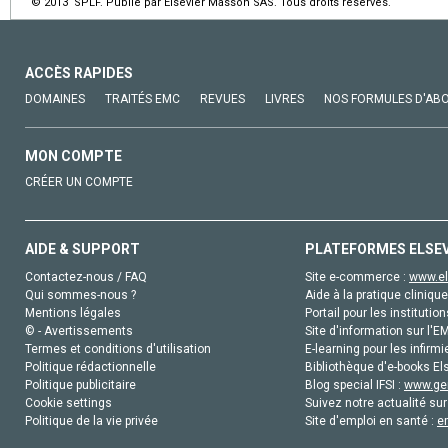
© 2013 SPLF. Publié par Elsevier Masson SAS. Tous droits réservés.
ACCÈS RAPIDES
DOMAINES
TRAITÉS EMC
REVUES
LIVRES
NOS FORMULES D'AB
MON COMPTE
CRÉER UN COMPTE
AIDE & SUPPORT
PLATEFORMES ELSE
Contactez-nous / FAQ
Site e-commerce :
www.el
Qui sommes-nous ?
Aide à la pratique clinique
Mentions légales
Portail pour les institution
© - Avertissements
Site d'information sur l'E
Termes et conditions d'utilisation
E-learning pour les infirmi
Politique rédactionnelle
Bibliothèque d'e-books Els
Politique publicitaire
Blog special IFSI :
www.gen
Cookie settings
Suivez notre actualité sur
Politique de la vie privée
Site d'emploi en santé :
e