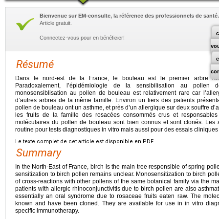
Bienvenue sur EM-consulte, la référence des professionnels de santé.
Article gratuit.
c
Connectez-vous pour en bénéficier!
vo
Résumé
co
Dans le nord-est de la France, le bouleau est le premier arbre res
Paradoxalement, l’épidémiologie de la sensibilisation au pollen
monosensiblisation au pollen de bouleau est relativement rare car l’all
d’autres arbres de la même famille. Environ un tiers des patients présenta
pollen de bouleau ont un asthme, et près d’un allergique sur deux souffre d’a
les fruits de la famille des rosacées consommés crus et responsable
moléculaires du pollen de bouleau sont bien connus et sont clonés. Les 
routine pour tests diagnostiques in vitro mais aussi pour des essais clinique
Le texte complet de cet article est disponible en PDF.
Summary
In the North-East of France, birch is the main tree responsible of spring pol
sensitization to birch pollen remains unclear. Monosensitization to birch po
of cross-reactions with other pollens of the same botanical family via the ma
patients with allergic rhinoconjunctivitis due to birch pollen are also asthmat
essentially an oral syndrome due to rosaceae fruits eaten raw. The molecu
known and have been cloned. They are available for use in in vitro diagnos
specific immunotherapy.