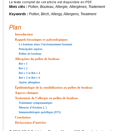
Le texte complet de cet article est disponible en PDF.
Mots clés :
Pollen, Bouleau, Allergie, Allergènes, Traitement
Keywords :
Pollen, Birch, Allergy, Allergens, Treatment
Plan
Introduction
Rappels botaniques et palynologiques
Le bouleau dans l’environnement humain
Principales espèces
Pollen de bouleau
Allergènes du pollen de bouleau
Bet v 1
Bet v 2
Bet v 3 et Bet v 4
Bet v 5 et Bet v 6
Autres allergènes
Épidémiologie de la sensibilisation au pollen de bouleau
Aspects cliniques
Traitement de l’allergie au pollen de bouleau
Traitement symptomatique
Mesures d’éviction [
,
]
Immunothérapie spécifique (ITS)
Conclusion
Déclaration d’intérêts