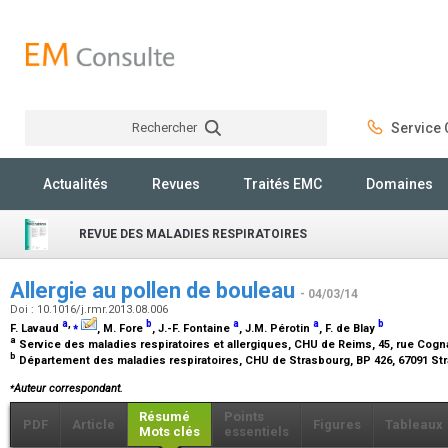
Rechercher
Service C
Rechercher
Actualités
Revues
Traités EMC
Domaines
REVUE DES MALADIES RESPIRATOIRES
Allergie au pollen de bouleau
- 04/03/14
Doi : 10.1016/j.rmr.2013.08.006
a
,
⁎
b
a
a
b
F. Lavaud
, M. Fore
, J.-F. Fontaine
, J.M. Pérotin
, F. de Blay
a
Service des maladies respiratoires et allergiques, CHU de Reims, 45, rue Cog
b
Département des maladies respiratoires, CHU de Strasbourg, BP 426, 67091 S
⁎
Auteur correspondant.
Résumé
Points
PDF
Article
Figures
Tableaux
Mots clés
essentiels