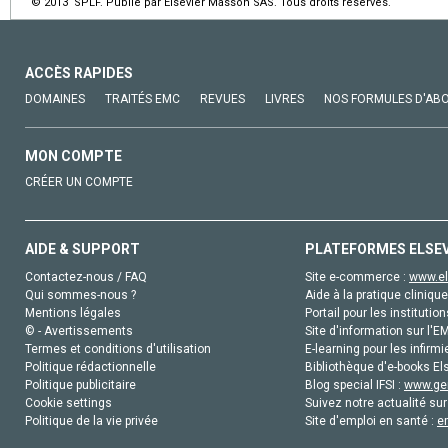
© 2013 SPLF. Publié par Elsevier Masson SAS. Tous droits réservés.
ACCÈS RAPIDES
DOMAINES
TRAITÉS EMC
REVUES
LIVRES
NOS FORMULES D'AB
MON COMPTE
CRÉER UN COMPTE
AIDE & SUPPORT
PLATEFORMES ELSE
Contactez-nous / FAQ
Site e-commerce :
www.el
Qui sommes-nous ?
Aide à la pratique clinique
Mentions légales
Portail pour les institution
© - Avertissements
Site d'information sur l'E
Termes et conditions d'utilisation
E-learning pour les infirmi
Politique rédactionnelle
Bibliothèque d'e-books Els
Politique publicitaire
Blog special IFSI :
www.gen
Cookie settings
Suivez notre actualité sur
Politique de la vie privée
Site d'emploi en santé :
e