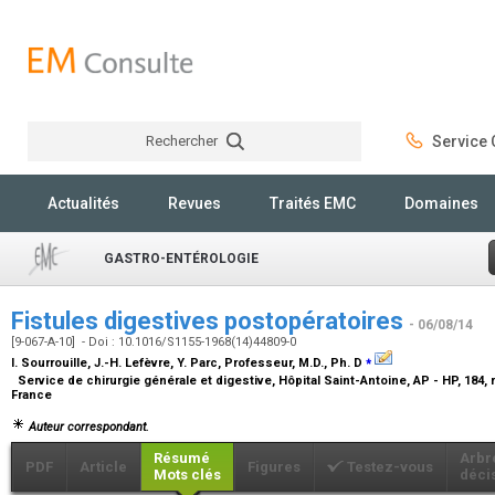
Rechercher
Service C
Rechercher
Actualités
Revues
Traités EMC
Domaines
GASTRO-ENTÉROLOGIE
Fistules digestives postopératoires
- 06/08/14
[9-067-A-10] - Doi : 10.1016/S1155-1968(14)44809-0
⁎
I. Sourrouille, J.-H. Lefèvre, Y. Parc,
Professeur, M.D., Ph. D
Service de chirurgie générale et digestive, Hôpital Saint-Antoine, AP - HP, 184,
France
Auteur correspondant.
Résumé
Arbr
PDF
Article
Figures
Testez-vous
Mots clés
déci