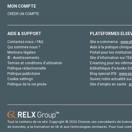
MON COMPTE
CRÉER UN COMPTE
AIDE & SUPPORT
PLATEFORMES ELSE
Contactez-nous / FAQ
Site e-commerce :
www.el
Qui sommes-nous ?
Aide à la pratique clinique
Mentions légales
Portail pour les institution
© - Avertissements
Site d'information sur l'E
Termes et conditions d'utilisation
E-learning pour les infirmi
Politique rédactionnelle
Bibliothèque d'e-books Els
Politique publicitaire
Blog special IFSI :
www.gen
Cookie settings
Suivez notre actualité sur
Politique de la vie privée
Site d'emploi en santé :
e
Tout le contenu de ce site: Copyright © 2026 Elsevier, ses concédants de licence e
de données, a la formation en IA et aux technologies similaires. Pour tout con