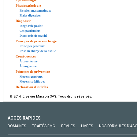
Épidémiologie
Physiopathologie
Fistules anastomotiques
Plaies digestives
Diagnostic
Diagnostic positif
Cas particuliers
Diagnostic de gravité
Principes de prise en charge
Principes généraux
Prise en charge de la fistule
Conséquences
À court terme
À long terme
Principes de prévention
Moyens généraux
Moyens spécifiques
Déclaration d'intérêts
© 2014 Elsevier Masson SAS. Tous droits réservés.
ACCÈS RAPIDES
DOMAINES
TRAITÉS EMC
REVUES
LIVRES
NOS FORMULES D'AB