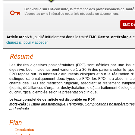
Bienvenue sur EM-consulte, la référence des professionnels de santé.
L’accès au texte intégral de cet article nécessite un abonnement.
EMC D
Article archivé
, publié initialement dans le traité EMC
Gastro-entérologie
et
cliquez ici pour y accéder
Résumé
Les fistules digestives postopératoires (FPO) sont définies par une issue
digestive. Leur incidence peut varier de 1 à 30 % des patients selon le type d
FPO repose sur un faisceau d'arguments cliniques et sur la réalisation d
distingue schématiquement deux types de FPO, les FPO intra-abdominales
charge des FPO est médicochirurgicale, associant le traitement symp
(sepsis, défaillances d'organe, déshydratation, etc.) au traitement étiologi
ou chirurgical d'emblée selon la présentation clinique.
Le texte complet de cet article est disponible en PDF.
Mots-clés :
Fistule anastomotique, Péritonite, Complications postopératoires,
abdominale
Plan
Introduction