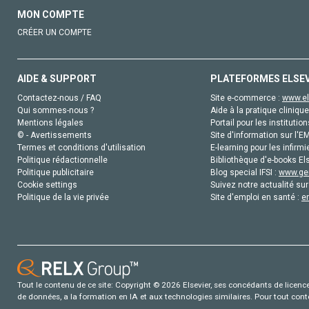
MON COMPTE
CRÉER UN COMPTE
AIDE & SUPPORT
PLATEFORMES ELSE
Contactez-nous / FAQ
Site e-commerce :
www.el
Qui sommes-nous ?
Aide à la pratique clinique
Mentions légales
Portail pour les institution
© - Avertissements
Site d'information sur l'E
Termes et conditions d'utilisation
E-learning pour les infirmi
Politique rédactionnelle
Bibliothèque d'e-books Els
Politique publicitaire
Blog special IFSI :
www.gen
Cookie settings
Suivez notre actualité sur
Politique de la vie privée
Site d'emploi en santé :
e
Tout le contenu de ce site: Copyright © 2026 Elsevier, ses concédants de licence e
de données, a la formation en IA et aux technologies similaires. Pour tout con