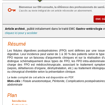
Bienvenue sur EM-consulte, la référence des professionnels de santé.
L’accès au texte intégral de cet article nécessite un abonnement.
EMC D
Article archivé
, publié initialement dans le traité EMC
Gastro-entérologie
et
cliquez ici pour y accéder
Résumé
Les fistules digestives postopératoires (FPO) sont définies par une issue
digestive. Leur incidence peut varier de 1 à 30 % des patients selon le type d
FPO repose sur un faisceau d'arguments cliniques et sur la réalisation d
distingue schématiquement deux types de FPO, les FPO intra-abdominales
charge des FPO est médicochirurgicale, associant le traitement symp
(sepsis, défaillances d'organe, déshydratation, etc.) au traitement étiologi
ou chirurgical d'emblée selon la présentation clinique.
Le texte complet de cet article est disponible en PDF.
Mots-clés :
Fistule anastomotique, Péritonite, Complications postopératoires,
abdominale
Plan
Introduction