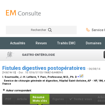
Rechercher
Service C
Rechercher
Actualités
Revues
Traités EMC
Domaines
GASTRO-ENTÉROLOGIE
Fistules digestives postopératoires
- 06/08/14
[9-067-A-10] - Doi : 10.1016/S1155-1968(14)44809-0
⁎
I. Sourrouille, J.-H. Lefèvre, Y. Parc,
Professeur, M.D., Ph. D
Service de chirurgie générale et digestive, Hôpital Saint-Antoine, AP - HP, 184,
France
Auteur correspondant.
Résumé
Arbr
PDF
Article
Figures
Testez-vous
Mots clés
déci