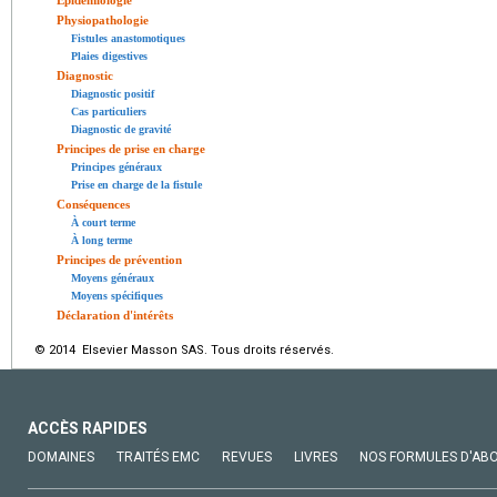
Épidémiologie
Physiopathologie
Fistules anastomotiques
Plaies digestives
Diagnostic
Diagnostic positif
Cas particuliers
Diagnostic de gravité
Principes de prise en charge
Principes généraux
Prise en charge de la fistule
Conséquences
À court terme
À long terme
Principes de prévention
Moyens généraux
Moyens spécifiques
Déclaration d'intérêts
© 2014 Elsevier Masson SAS. Tous droits réservés.
ACCÈS RAPIDES
DOMAINES
TRAITÉS EMC
REVUES
LIVRES
NOS FORMULES D'AB