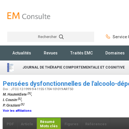
Rechercher
Service C
Rechercher
Actualités
Revues
Traités EMC
Domaines
JOURNAL DE THÉRAPIE COMPORTEMENTALE ET COGNITIVE
Pensées dysfonctionnelles de l'alcoolo-d
Doi : JTCC-12-1999-9-4-1155-1704-101019-ART50
[1]
M. HautekEete
,
[1]
I. Cousin
,
[1]
P. Graziani
Voir les affiliations
Résumé
PDF
Article
Figures
Références
Mots clés