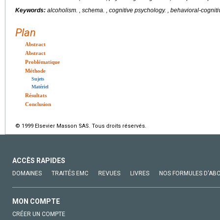
Keywords:
alcoholism.
, schema. , cognitive psychology. , behavioral-cogniti
Plan
Abstract
Abstract
Problématique
Méthode
Sujets
Matériel
Résultats
Conclusion
© 1999 Elsevier Masson SAS. Tous droits réservés.
ACCÈS RAPIDES
DOMAINES
TRAITÉS EMC
REVUES
LIVRES
NOS FORMULES D'AB
MON COMPTE
CRÉER UN COMPTE