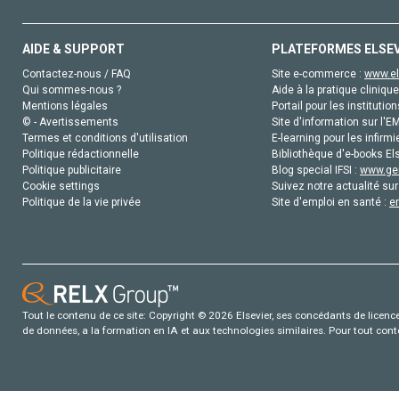
AIDE & SUPPORT
PLATEFORMES ELSE
Contactez-nous / FAQ
Site e-commerce :
www.el
Qui sommes-nous ?
Aide à la pratique clinique
Mentions légales
Portail pour les institution
© - Avertissements
Site d'information sur l'E
Termes et conditions d'utilisation
E-learning pour les infirmi
Politique rédactionnelle
Bibliothèque d'e-books Els
Politique publicitaire
Blog special IFSI :
www.gen
Cookie settings
Suivez notre actualité sur
Politique de la vie privée
Site d'emploi en santé :
e
Tout le contenu de ce site: Copyright © 2026 Elsevier, ses concédants de licence e
de données, a la formation en IA et aux technologies similaires. Pour tout con