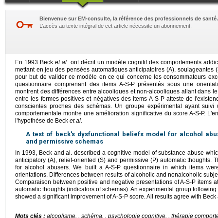
Bienvenue sur EM-consulte, la référence des professionnels de santé.
L’accès au texte intégral de cet article nécessite un abonnement.
En 1993 Beck
et al.
ont décrit un modèle cognitif des comportements addic
mettant en jeu des pensées automatiques anticipatoires (A), soulageantes (
pour but de valider ce modèle en ce qui concerne les consommateurs exces
questionnaire comprenant des items A-S-P présentés sous une orientatio
montrent des différences entre alcooliques et non-alcooliques allant dans 
entre les formes positives et négatives des items A-S-P atteste de l'exist
conscientes proches des schémas. Un groupe expérimental ayant suivi 
comportementale montre une amélioration significative du score A-S-P. L'
l'hypothèse de Beck
et al.
A test of beck's dysfunctional beliefs model for alcohol abus
and permissive schemas
In 1993, Beck and al. described a cognitive model of substance abuse which
anticipatory (A), relief-oriented (S) and permissive (P) automatic thoughts. 
for alcohol abusers. We built a A-S-P questionnaire in which items wer
orientations. Differences between results of alcoholic and nonalcoholic subjec
Comparaison between positive and negative presentations of A-S-P items att
automatic thoughts (indicators of schemas). An experimental group following 
showed a significant improvement of A-S-P score. All results agree with Beck 
Mots clés :
alcoolisme.
, schéma. , psychologie cognitive. , thérapie comport