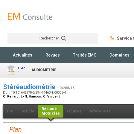
Rechercher
Service C
Rechercher
Actualités
Revues
Traités EMC
Domaines
Livre
AUDIOMÉTRIE
:
Stéréaudiométrie
- 04/08/15
Doi : 10.1016/B978-2-294-74463-1.00005-4
C. Renard, J.-N. Hanson, C. Vincent
Résumé
PDF
Article
Figures
Références
Mots clés
Plan