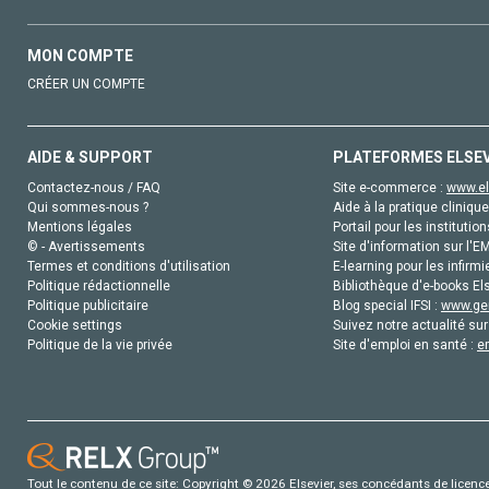
MON COMPTE
CRÉER UN COMPTE
AIDE & SUPPORT
PLATEFORMES ELSE
Contactez-nous / FAQ
Site e-commerce :
www.el
Qui sommes-nous ?
Aide à la pratique clinique
Mentions légales
Portail pour les institution
© - Avertissements
Site d'information sur l'E
Termes et conditions d'utilisation
E-learning pour les infirmi
Politique rédactionnelle
Bibliothèque d'e-books Els
Politique publicitaire
Blog special IFSI :
www.gen
Cookie settings
Suivez notre actualité sur
Politique de la vie privée
Site d'emploi en santé :
e
Tout le contenu de ce site: Copyright © 2026 Elsevier, ses concédants de licence e