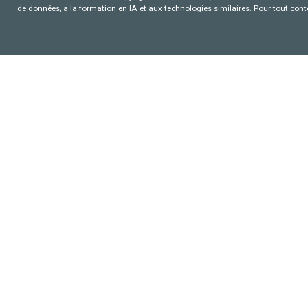
de données, a la formation en IA et aux technologies similaires. Pour tout con