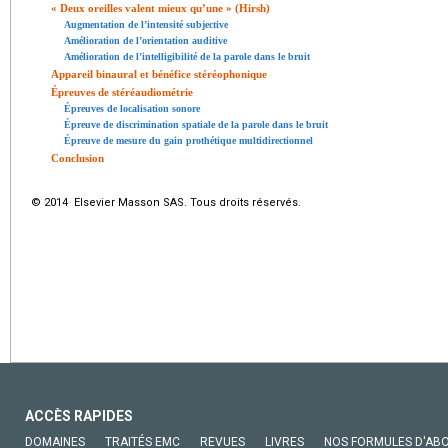
«
Deux oreilles valent mieux qu’une
» (Hirsh)
Augmentation de l’intensité subjective
Amélioration de l’orientation auditive
Amélioration de l’intelligibilité de la parole dans le bruit
Appareil binaural et bénéfice stéréophonique
Épreuves de stéréaudiométrie
Épreuves de localisation sonore
Épreuve de discrimination spatiale de la parole dans le bruit
Épreuve de mesure du gain prothétique multidirectionnel
Conclusion
© 2014 Elsevier Masson SAS. Tous droits réservés.
ACCÈS RAPIDES
DOMAINES
TRAITÉS EMC
REVUES
LIVRES
NOS FORMULES D'AB