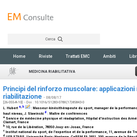
Cerca
Rechercher
Home
Riviste
Trattati EMC
Ambiti
Libr
MEDICINA RIABILITATIVA
Principi del rinforzo muscolare: applicazioni n
riabilitazione
- 08/08/17
[26-055-A-10] - Doi : 10.1016/S1283-078X(17)85843-0
a
,
b
L. Hubert
:
Masseur-kinésithérapeute du sport, manager de la performan
d
haut niveau
, J. Slawinski
:
Maître de conférences
a
Service de médecine physique et réadaptation, Hôpital d'instruction des Armé
Clamart, France
b
10, rue de la Libération, 78350 Jouy-en-Josas, France
c
Institut national du sport, de l'expertise et de la performance, 11, avenue de T
d
UFR STAPS, Université Paris-Nanterre, CeRSM EA 2931, 200, avenue de la Répub