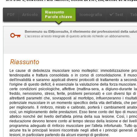
Riassunto
PDF
Articolo
Iconografia
Test
Tab
Parole chiave
Benvenuto su EM|consulte, il riferimento dei professionisti della salut
L'accesso al testo integrale di questo articolo richiede un abbonamento.
Riassunto
Le cause di debolezza muscolare sono molteplici: immobilizzazione pro
tendinopatia e frattura consolidata o in corso di consolidazione. Il mu
dell'invalidità e saranno applicati diversi protocolli di trattamento a seconda 
l'origine di questo deficit, è essenziale la valutazione della forza muscola
certe condizioni psicologiche, affettive (mattina-sera, a digiuno-durante l
freddo, nervosismo, stress, ferite, problemi personali) e con diversi tipi 
altrettanti parametri che, sovrapposti al morfotipo, influenzeranno i risultat
potenziale muscolare in un momento specifico della vita dell'atleta, che perm
per migliorarlo. Il rinforzo, mirato e calibrato, porterà i cambiamenti anato
così, un miglioramento delle prestazioni. Esso tiene conto del tipo di musco
atletico nonché del livello dell'atleta prima della sua lesione. Così, i princ
rieducazione devono tenere conto al tempo stesso della lesione e del livello
programma adeguato di rinforzo muscolare per l'atleta infortunato. Tutto qu
alcune tra le principali lesioni riscontrate negli atleti e i principi general
lesioni, in particolare partendo da alcuni esempi di gestione.