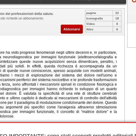
pagine
22
to dei professionisti della salute.
ticolo richiede un abbonamento.
Iconografia
18
Video
0
Abbonarsi
Altro
6
re ha visto progressi fenomenali negli ultimi decenni e, in particolare,
la neurodiagnostica per immagini funzionale (elettroencefalografia e
ntetizzare queste nuove acquisizioni senza dimenticare, peraltro, i
 dati più solidi. In effetti, questa ricchezza è accompagnata da un
ci di queste nuove conoscenze, spesso acquisite con modelli animali,
ntiamo i mezzi di esplorazione del sistema del dolore nell'uomo e
canismi periferici del sistema nocicettivo e le profonde trasformazioni
terza, sono affrontati i meccanismi spinali in condizione fisiologica e
urodiagnostica per immagini hanno richiesto lo sviluppo di un quarto
el dolore. È valutata la specificità di una rete di strutture cerebrali
to e ultimo capitolo è dedicato ai meccanismi di controllo dell'attività
nzione per il paradigma di modulazione condizionante del dolore. Questo
 su argomenti più specifici come l'analgesia attraverso stimolazione
ostica per immagini funzionale, il concetto di “matrice dolore” e la
dolorose.
le in PDF.
smi periferici, Meccanismi centrali, Sistemi di controllo del dolore