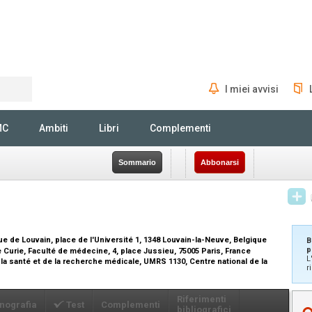
I miei avvisi
Rechercher
MC
Ambiti
Libri
Complementi
Sommario
Abbonarsi
e de Louvain, place de l'Université 1, 1348 Louvain-la-Neuve, Belgique
B
p
 Curie, Faculté de médecine, 4, place Jussieu, 75005 Paris, France
L
la santé et de la recherche médicale, UMRS 1130, Centre national de la
r
Riferimenti
nografia
Test
Complementi
bibliografici