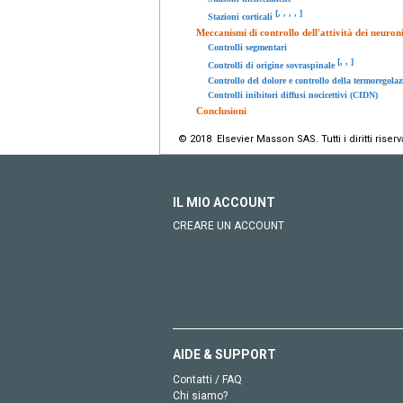
[
,
,
,
,
]
Stazioni corticali
Meccanismi di controllo dell'attività dei neuroni
Controlli segmentari
[
,
,
]
Controlli di origine sovraspinale
Controllo del dolore e controllo della termoregolaz
Controlli inibitori diffusi nocicettivi (CIDN)
Conclusioni
© 2018 Elsevier Masson SAS. Tutti i diritti riserva
IL MIO ACCOUNT
CREARE UN ACCOUNT
AIDE & SUPPORT
Contatti / FAQ
Chi siamo?