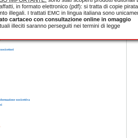
ISO IMPORTANTE:
sono stati scoperti prodotti editorial
affatti, in formato elettronico (pdf): si tratta di copie pirata
nto illegali. I trattati EMC in lingua italiana sono unicame
ato cartaceo con consultazione online in omaggio
uali illeciti saranno perseguiti nei termini di legge
e
nocicettori
nformazione nocicettiva
ni
e