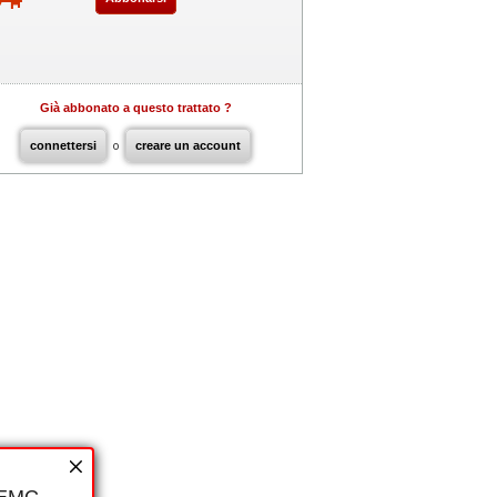
Già abbonato a questo trattato ?
connettersi
o
creare un account