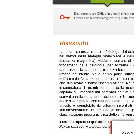
Benvenuto su EM|consulte, il riferimen
L'accesso al testo integrale di questo ar
Riassunto
La nostra conoscenza della fisiologia del dolo
nei settori della biologia molecolare e del
risonanza magnetica). Abbiamo cercato di si
fondamenti della fisiologia, per estrarne i
paradosso : la traduzione in mezzi terapeuti
rimane deludente. Nella prima parte, affro
nell'animale. Nella seconda, presentiamo i mec
che subiscono durante l'infiammazione. Nella 
infiammatoria. I recenti contributi della ne
capitolo sui meccanismi cerebrali coinvolti n
coinvolte nella percezione del dolore. Un quin
nocicettiva spinale, con una particolare atte
articolo è completato da allegati incentrati
somatosensoriale, le tecniche di neurodiagn
classificazione meccanicistica delle sindromi 
Il testo completo di questo articolo è disponibi
Parole chiave :
Fisiologia del dolore, Meccani