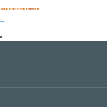
 spinali coinvolti nella nocicezione
ione
ti.