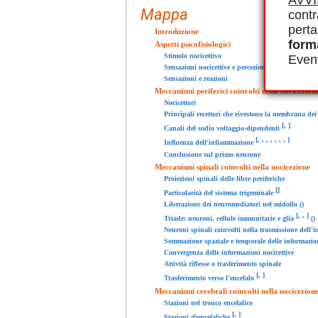
AVV
Mappa
contr
perta
Introduzione
form
Aspetti psicofisiologici
Stimolo nocicettivo
Event
Sensazioni nocicettive e percezione del dolore
Sensazioni e reazioni
Meccanismi periferici coinvolti nella nocicezion
Nocicettori
Principali recettori che rivestono la membrana dei 
[
,
]
Canali del sodio voltaggio-dipendenti
[
,
,
,
,
,
,
,
]
Influenza dell'infiammazione
Conclusione sul primo neurone
Meccanismi spinali coinvolti nella nocicezione
Proiezioni spinali delle fibre periferiche
[
]
Particolarità del sistema trigeminale
Liberazione dei neuromediatori nel midollo ()
[
,
,
]
Triade: neuroni, cellule immunitarie e glia
()
Neuroni spinali coinvolti nella trasmissione dell'i
Sommazione spaziale e temporale delle informazio
Convergenza delle informazioni nocicettive
Attività riflesse o trasferimento spinale
[
,
]
Trasferimento verso l'encefalo
Meccanismi cerebrali coinvolti nella nocicezion
Stazioni nel tronco encefalico
[
,
]
Stazioni diencefaliche