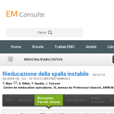
Cerca
Rechercher
Home
Riviste
Trattati EMC
Ambiti
Libr
MEDICINA RIABILITATIVA
Rieducazione della spalla instabile
- 28/02/18
[26-209-A-10] - Doi : 10.1016/S1283-078X(18)88536-4
T. Marc
, D. Rifkin, T. Gaudin, J. Teissier
Centre de rééducation spécialisée, 15, avenue du Professeur-Grasset, 34090 Mo
Riassunto
Video
PDF
Articolo
Iconografia
Parole chiave
Podcast