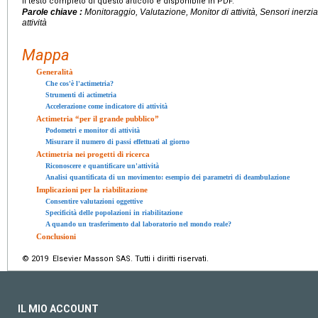
Il testo completo di questo articolo è disponibile in PDF.
Parole chiave :
Monitoraggio, Valutazione, Monitor di attività, Sensori inerz
attività
Mappa
Generalità
Che cos'è l'actimetria?
Strumenti di actimetria
Accelerazione come indicatore di attività
Actimetria “per il grande pubblico”
Podometri e monitor di attività
Misurare il numero di passi effettuati al giorno
Actimetria nei progetti di ricerca
Riconoscere e quantificare un'attività
Analisi quantificata di un movimento: esempio dei parametri di deambulazione
Implicazioni per la riabilitazione
Consentire valutazioni oggettive
Specificità delle popolazioni in riabilitazione
A quando un trasferimento dal laboratorio nel mondo reale?
Conclusioni
© 2019 Elsevier Masson SAS. Tutti i diritti riservati.
IL MIO ACCOUNT