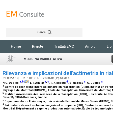
Cerca
Rechercher
Home
Riviste
Trattati EMC
Ambiti
Libr
MEDICINA RIABILITATIVA
Rilevanza e implicazioni dell'actimetria in ria
[26-032-A-10] - Doi : 10.1016/S1283-078X(19)43034-4
a
,
b
a
,
c
d
a
a
N.C. Duclos
, L.T. Aguiar
, R. Aissaoui
, S. Nadeau
, C. Duclos
a
Centre de recherche interdisciplinaire en réadaptation (CRIR), Institut universi
physique de Montréal (IURDPM), École de réadaptation, Université de Montréal,
b
Institut universitaire des sciences de la réadaptation (IUSR), Université de Bo
Case 16, 33076 Bordeaux, France
c
Departamento de Fisioterapia, Universidade Federal de Minas Gerais (UFMG), Be
d
Laboratoire de recherche en imagerie et orthopédie (LIO), Centre de recherche 
Montréal, Département de génie production automatisée, École de technologie 