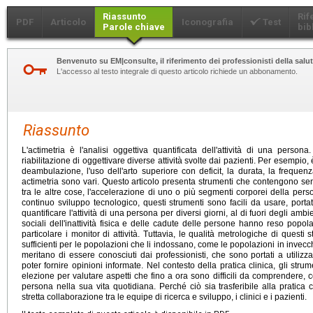
Riassunto
Rif
PDF
Articolo
Iconografia
Test
Parole chiave
bib
Benvenuto su EM|consulte, il riferimento dei professionisti della salut
L'accesso al testo integrale di questo articolo richiede un abbonamento.
Riassunto
L'actimetria è l'analisi oggettiva quantificata dell'attività di una person
riabilitazione di oggettivare diverse attività svolte dai pazienti. Per esempio, è 
deambulazione, l'uso dell'arto superiore con deficit, la durata, la frequenz
actimetria sono vari. Questo articolo presenta strumenti che contengono senso
tra le altre cose, l'accelerazione di uno o più segmenti corporei della perso
continuo sviluppo tecnologico, questi strumenti sono facili da usare, porta
quantificare l'attività di una persona per diversi giorni, al di fuori degli ambi
sociali dell'inattività fisica e delle cadute delle persone hanno reso popolar
particolare i monitor di attività. Tuttavia, le qualità metrologiche di quest
sufficienti per le popolazioni che li indossano, come le popolazioni in inve
meritano di essere conosciuti dai professionisti, che sono portati a utilizz
poter fornire opinioni informate. Nel contesto della pratica clinica, gli stru
elezione per valutare aspetti che fino a ora sono difficili da comprendere, c
persona nella sua vita quotidiana. Perché ciò sia trasferibile alla pratica 
stretta collaborazione tra le equipe di ricerca e sviluppo, i clinici e i pazienti.