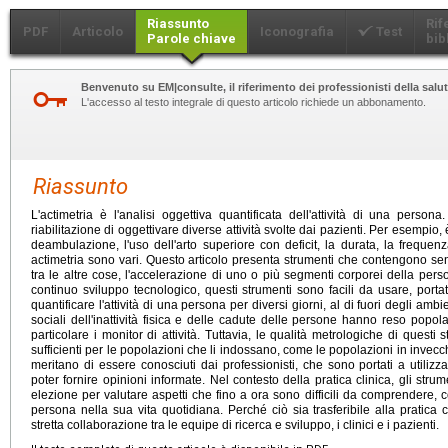
Riassunto
Rif
PDF
Articolo
Iconografia
Test
Parole chiave
bib
Benvenuto su EM|consulte, il riferimento dei professionisti della salut
L'accesso al testo integrale di questo articolo richiede un abbonamento.
Riassunto
L'actimetria è l'analisi oggettiva quantificata dell'attività di una person
riabilitazione di oggettivare diverse attività svolte dai pazienti. Per esempio, è 
deambulazione, l'uso dell'arto superiore con deficit, la durata, la frequenz
actimetria sono vari. Questo articolo presenta strumenti che contengono senso
tra le altre cose, l'accelerazione di uno o più segmenti corporei della perso
continuo sviluppo tecnologico, questi strumenti sono facili da usare, porta
quantificare l'attività di una persona per diversi giorni, al di fuori degli ambi
sociali dell'inattività fisica e delle cadute delle persone hanno reso popolar
particolare i monitor di attività. Tuttavia, le qualità metrologiche di quest
sufficienti per le popolazioni che li indossano, come le popolazioni in inve
meritano di essere conosciuti dai professionisti, che sono portati a utilizz
poter fornire opinioni informate. Nel contesto della pratica clinica, gli stru
elezione per valutare aspetti che fino a ora sono difficili da comprendere, c
persona nella sua vita quotidiana. Perché ciò sia trasferibile alla pratica 
stretta collaborazione tra le equipe di ricerca e sviluppo, i clinici e i pazienti.