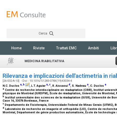
Cerca
Rechercher
Home
Riviste
Trattati EMC
Ambiti
Libr
MEDICINA RIABILITATIVA
Rilevanza e implicazioni dell'actimetria in ria
[26-032-A-10] - Doi : 10.1016/S1283-078X(19)43034-4
a
,
b
a
,
c
d
a
a
N.C. Duclos
, L.T. Aguiar
, R. Aissaoui
, S. Nadeau
, C. Duclos
a
Centre de recherche interdisciplinaire en réadaptation (CRIR), Institut universi
physique de Montréal (IURDPM), École de réadaptation, Université de Montréal,
b
Institut universitaire des sciences de la réadaptation (IUSR), Université de Bo
Case 16, 33076 Bordeaux, France
c
Departamento de Fisioterapia, Universidade Federal de Minas Gerais (UFMG), Be
d
Laboratoire de recherche en imagerie et orthopédie (LIO), Centre de recherche 
Montréal, Département de génie production automatisée, École de technologie 