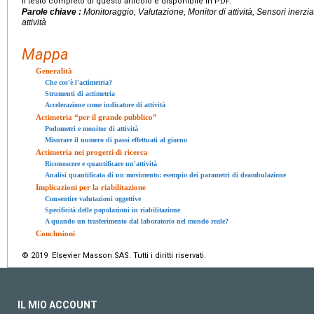
Il testo completo di questo articolo è disponibile in PDF.
Parole chiave :
Monitoraggio, Valutazione, Monitor di attività, Sensori inerz
attività
Mappa
Generalità
Che cos'è l'actimetria?
Strumenti di actimetria
Accelerazione come indicatore di attività
Actimetria “per il grande pubblico”
Podometri e monitor di attività
Misurare il numero di passi effettuati al giorno
Actimetria nei progetti di ricerca
Riconoscere e quantificare un'attività
Analisi quantificata di un movimento: esempio dei parametri di deambulazione
Implicazioni per la riabilitazione
Consentire valutazioni oggettive
Specificità delle popolazioni in riabilitazione
A quando un trasferimento dal laboratorio nel mondo reale?
Conclusioni
© 2019 Elsevier Masson SAS. Tutti i diritti riservati.
IL MIO ACCOUNT