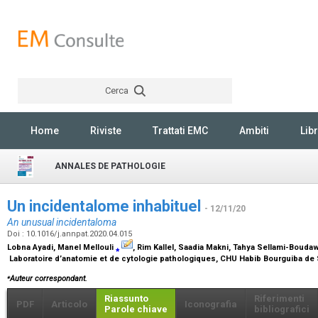
Cerca
Rechercher
Home
Riviste
Trattati EMC
Ambiti
Libr
ANNALES DE PATHOLOGIE
Un incidentalome inhabituel
- 12/11/20
An unusual incidentaloma
Doi : 10.1016/j.annpat.2020.04.015
Lobna Ayadi, Manel Mellouli
⁎
, Rim Kallel, Saadia Makni, Tahya Sellami-Bouda
Laboratoire d’anatomie et de cytologie pathologiques, CHU Habib Bourguiba de Sf
⁎
Auteur correspondant.
Riassunto
Riferimenti
PDF
Articolo
Iconografia
Parole chiave
bibliografici