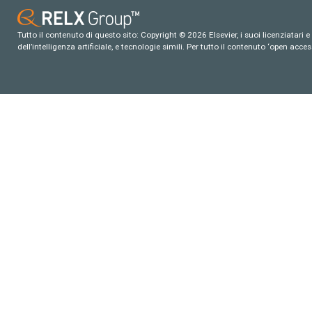
Tutto il contenuto di questo sito: Copyright © 2026 Elsevier, i suoi licenziatari e c
dell’intelligenza artificiale, e tecnologie simili. Per tutto il contenuto ‘open ac