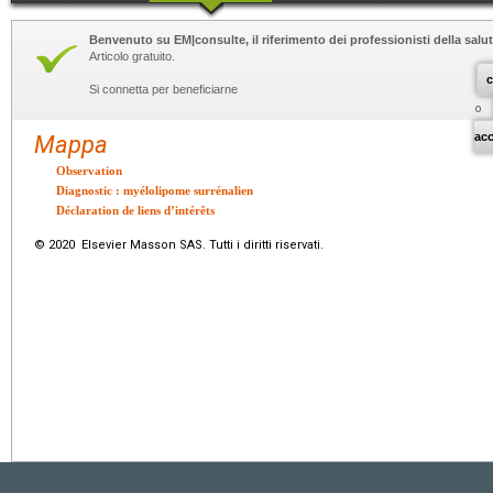
Benvenuto su EM|consulte, il riferimento dei professionisti della salut
Articolo gratuito.
c
Si connetta per beneficiarne
o
ac
Mappa
Observation
Diagnostic : myélolipome surrénalien
Déclaration de liens d’intérêts
© 2020 Elsevier Masson SAS. Tutti i diritti riservati.