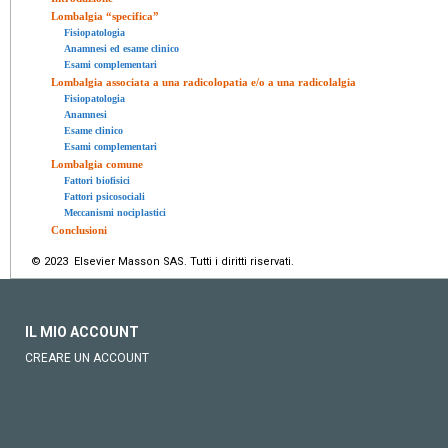
Lombalgia “specifica”
Fisiopatologia
Anamnesi ed esame clinico
Esami complementari
Lombalgia associata a una radicolopatia e/o a una radicolalgia
Fisiopatologia
Anamnesi
Esame clinico
Esami complementari
Lombalgia comune
Fattori biofisici
Fattori psicosociali
Meccanismi nociplastici
Conclusioni
© 2023 Elsevier Masson SAS. Tutti i diritti riservati.
IL MIO ACCOUNT
CREARE UN ACCOUNT