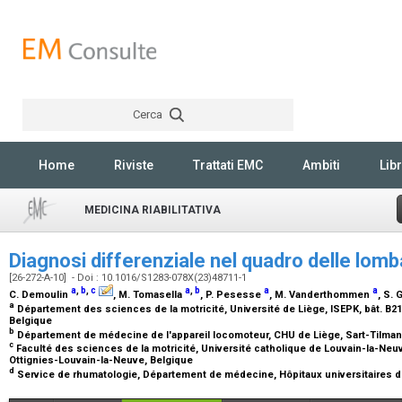
Cerca
Rechercher
Home
Riviste
Trattati EMC
Ambiti
Libr
MEDICINA RIABILITATIVA
Diagnosi differenziale nel quadro delle lom
[26-272-A-10] - Doi : 10.1016/S1283-078X(23)48711-1
a
,
b
,
c
a
,
b
a
a
C. Demoulin
, M. Tomasella
, P. Pesesse
, M. Vanderthommen
, S.
a
Département des sciences de la motricité, Université de Liège, ISEPK, bât. B21, 
Belgique
b
Département de médecine de l'appareil locomoteur, CHU de Liège, Sart-Tilman, 
c
Faculté des sciences de la motricité, Université catholique de Louvain-la-Neuv
Ottignies-Louvain-la-Neuve, Belgique
d
Service de rhumatologie, Département de médecine, Hôpitaux universitaires 