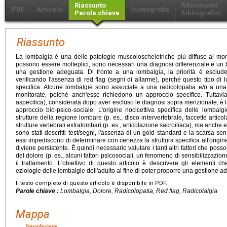
Riassunto
Riferimenti
PDF
Articolo
Iconografia
Parole chiave
bibliografici
Riassunto
La lombalgia è una delle patologie muscoloscheletriche più diffuse al m
possono essere molteplici, sono necessari una diagnosi differenziale e un 
una gestione adeguata. Di fronte a una lombalgia, la priorità è escluder
verificando l'assenza di red flag (segni di allarme), perché questo tipo d
specifica. Alcune lombalgie sono associate a una radicolopatia e/o a una
monitorate, poiché anch'esse richiedono un approccio specifico. Tuttav
aspecifica), considerata dopo aver escluso le diagnosi sopra menzionate, è 
approccio bio-psico-sociale. L'origine nocicettiva specifica delle lomb
strutture della regione lombare (p. es., disco intervertebrale, faccette articol
strutture vertebrali extralombari (p. es., articolazione sacroiliaca), ma anche ex
sono stati descritti test/segni, l'assenza di un gold standard e la scarsa sens
essi impediscono di determinare con certezza la struttura specifica all'origin
diviene persistente. È quindi necessario valutare i tanti altri fattori che pos
del dolore (p. es., alcuni fattori psicosociali, un fenomeno di sensibilizzazi
il trattamento. L'obiettivo di questo articolo è descrivere gli elementi c
eziologie delle lombalgie dell'adulto al fine di poter proporre una gestione a
Il testo completo di questo articolo è disponibile in PDF.
Parole chiave :
Lombalgia, Dolore, Radicolopatia, Red flag, Radicolalgia
Mappa
Introduzione