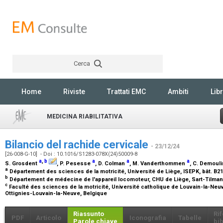
Cerca
Rechercher
Home
Riviste
Trattati EMC
Ambiti
Libr
MEDICINA RIABILITATIVA
Bilancio del rachide cervicale
- 23/12/24
[26-008-G-10] - Doi : 10.1016/S1283-078X(24)50009-8
a
,
b
a
a
a
S. Grosdent
, P. Pesesse
, D. Colman
, M. Vanderthommen
, C. Demoul
a
Département des sciences de la motricité, Université de Liège, ISEPK, bât. B21
b
Département de médecine de l'appareil locomoteur, CHU de Liège, Sart-Tilman
c
Faculté des sciences de la motricité, Université catholique de Louvain-la-Neuv
Ottignies-Louvain-la-Neuve, Belgique
Riassunto
Ri
PDF
Articolo
Iconografia
Tabelle
Parole chiave
bib