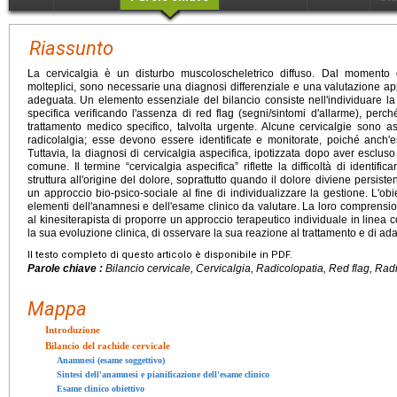
Riassunto
La cervicalgia è un disturbo muscoloscheletrico diffuso. Dal momento
molteplici, sono necessarie una diagnosi differenziale e una valutazione app
adeguata. Un elemento essenziale del bilancio consiste nell'individuare la
specifica verificando l'assenza di red flag (segni/sintomi d'allarme), perch
trattamento medico specifico, talvolta urgente. Alcune cervicalgie sono 
radicolalgia; esse devono essere identificate e monitorate, poiché anch'
Tuttavia, la diagnosi di cervicalgia aspecifica, ipotizzata dopo aver esclus
comune. Il termine “cervicalgia aspecifica” riflette la difficoltà di identifi
struttura all'origine del dolore, soprattutto quando il dolore diviene persist
un approccio bio-psico-sociale al fine di individualizzare la gestione. L'obie
elementi dell'anamnesi e dell'esame clinico da valutare. La loro comprensio
al kinesiterapista di proporre un approccio terapeutico individuale in linea c
la sua evoluzione clinica, di osservare la sua reazione al trattamento e di ada
Il testo completo di questo articolo è disponibile in PDF.
Parole chiave :
Bilancio cervicale, Cervicalgia, Radicolopatia, Red flag, Rad
Mappa
Introduzione
Bilancio del rachide cervicale
Anamnesi (esame soggettivo)
Sintesi dell'anamnesi e pianificazione dell'esame clinico
Esame clinico obiettivo