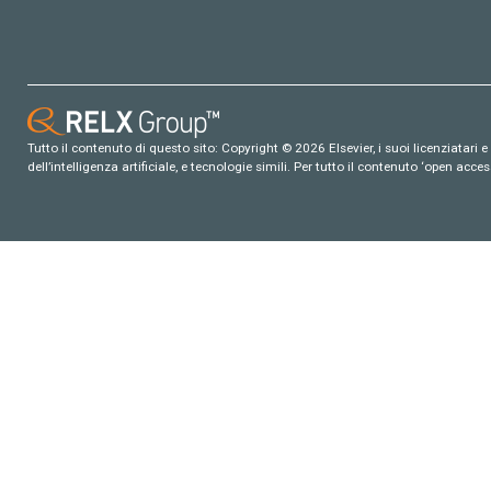
Tutto il contenuto di questo sito: Copyright © 2026 Elsevier, i suoi licenziatari e c
dell’intelligenza artificiale, e tecnologie simili. Per tutto il contenuto ‘open ac