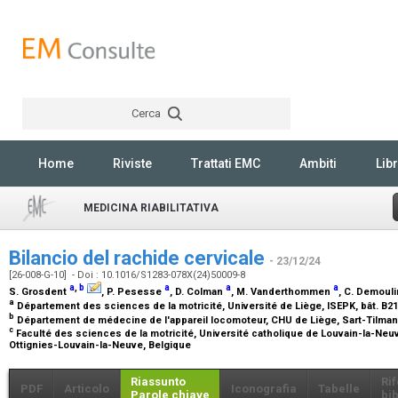
Cerca
Rechercher
Home
Riviste
Trattati EMC
Ambiti
Libr
MEDICINA RIABILITATIVA
Bilancio del rachide cervicale
- 23/12/24
[26-008-G-10] - Doi : 10.1016/S1283-078X(24)50009-8
a
,
b
a
a
a
S. Grosdent
, P. Pesesse
, D. Colman
, M. Vanderthommen
, C. Demoul
a
Département des sciences de la motricité, Université de Liège, ISEPK, bât. B21
b
Département de médecine de l'appareil locomoteur, CHU de Liège, Sart-Tilman
c
Faculté des sciences de la motricité, Université catholique de Louvain-la-Neuv
Ottignies-Louvain-la-Neuve, Belgique
Riassunto
Ri
PDF
Articolo
Iconografia
Tabelle
Parole chiave
bib