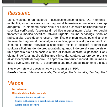
Riassunto
La cervicalgia è un disturbo muscoloscheletrico diffuso. Dal momento
molteplici, sono necessarie una diagnosi differenziale e una valutazione app
adeguata. Un elemento essenziale del bilancio consiste nell'individuare la
specifica verificando l'assenza di red flag (segni/sintomi d'allarme), perch
trattamento medico specifico, talvolta urgente. Alcune cervicalgie sono 
radicolalgia; esse devono essere identificate e monitorate, poiché anch'
Tuttavia, la diagnosi di cervicalgia aspecifica, ipotizzata dopo aver esclus
comune. Il termine “cervicalgia aspecifica” riflette la difficoltà di identifi
struttura all'origine del dolore, soprattutto quando il dolore diviene persist
un approccio bio-psico-sociale al fine di individualizzare la gestione. L'obie
elementi dell'anamnesi e dell'esame clinico da valutare. La loro comprensio
al kinesiterapista di proporre un approccio terapeutico individuale in linea c
la sua evoluzione clinica, di osservare la sua reazione al trattamento e di ada
Il testo completo di questo articolo è disponibile in PDF.
Parole chiave :
Bilancio cervicale, Cervicalgia, Radicolopatia, Red flag, Rad
Mappa
Introduzione
Bilancio del rachide cervicale
Anamnesi (esame soggettivo)
Sintesi dell'anamnesi e pianificazione dell'esame clinico
Esame clinico obiettivo