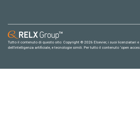
Tutto il contenuto di questo sito: Copyright © 2026 Elsevier, i suoi licenziatari e c
dell’intelligenza artificiale, e tecnologie simili. Per tutto il contenuto ‘open ac