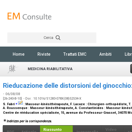
Cerca
Rechercher
Home
Riviste
Trattati EMC
Ambiti
Libr
MEDICINA RIABILITATIVA
Rieducazione delle distorsioni del ginocchio
- 06/08/08
[26-240-B-10] - Doi : 10.1016/S1283-078X(08)52534-X
⁎
S. Fabri
:
Masseur-kinésithérapeute
, F. Lacaze :
Chirurgien-orthopédiste
, T
A. Roussenque :
Masseur-kinésithérapeute
, A. Constantinides :
Masseur-kinési
Centre de rééducation spécialisée, 15, avenue du Professeur-Grasset, 34070 Mo
Indirizzo per la corrispondenza.
Riassunto
Video
PDF
Articolo
Iconografia