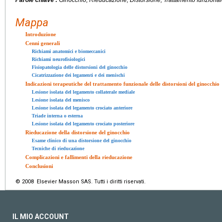
Parole chiave :
Ginocchio, Rieducazione, Distorsione, Trattamento funziona
Mappa
Introduzione
Cenni generali
Richiami anatomici e biomeccanici
Richiami neurofisiologici
Fisiopatologia delle distorsioni del ginocchio
Cicatrizzazione dei legamenti e dei menischi
Indicazioni terapeutiche del trattamento funzionale delle distorsioni del ginocchio
Lesione isolata del legamento collaterale mediale
Lesione isolata del menisco
Lesione isolata del legamento crociato anteriore
Triade interna o esterna
Lesione isolata del legamento crociato posteriore
Rieducazione della distorsione del ginocchio
Esame clinico di una distorsione del ginocchio
Tecniche di rieducazione
Complicazioni e fallimenti della rieducazione
Conclusioni
© 2008 Elsevier Masson SAS. Tutti i diritti riservati.
IL MIO ACCOUNT