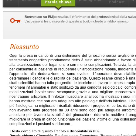
Parole chiave
Podcast
Benvenuto su EM|consulte, il riferimento dei professionisti della salut
L'accesso al testo integrale di questo articolo richiede un abbonamento.
Riassunto
Oggi la presa in carico di una distorsione del ginocchio senza avulsione o
trattamento ortopedico propriamente detto è stato abbandonato a favore d
alla cicatrizzazione dei legamenti e con meno complicazioni. Tuttavia, la ci
per consentire al paziente di recuperare un'articolazione mobile, indolente e
l'approccio alla rieducazione si sono evolute. L'operatore deve stabil
determinare i deficit e le disabilità del paziente. Questo esame clinico è una de
studi scientifici hanno fatto progredire le tecniche di lavoro in cinesiterap
fenomeni infiammatori è stato sostituito da una condotta eziologica di compr
mobilizzazioni forzate sono scomparse grazie a una migliore conoscenza 
ricentraggio articolare. Il rinforzo muscolare analitico ha mostrato i suoi li
hanno mostrato che non era adeguato alle patologie dell'arto inferiore. L'a
più fisiologica ha migliorato i risultati, riducendo i pregiudizi. Le tecnic
non avevano fatto progressi da 30 anni sono oggi più adeguate all'ottim
articolare per favorire la stabilità del ginocchio e ridurre le recidive. I pr
migliorare la presa in carico funzionale dei pazienti vittime di una distorsione
complicazioni e i postumi si riducono.
Il testo completo di questo articolo è disponibile in PDF.