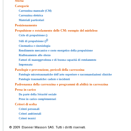
Storia
Categorie
Carrozzina manuale (CM)
Carrozzina elettrica
Materiali particolari
Posizionamento
Propulsione e rotolamento delle CM: esempio del mieloleso
Ciclo di propulsione ()
[
]
Stili di propulsione ()
Cinematica e cinesiologia
Rendimento meccanico e costo energetico della propulsione
Riallenamento allo sforzo
Fattori di maneggevolezza e di buona capacità di rotolamento
Impennata
Patologie e prevenzione, pericoli della carrozzina
Patologie microtraumatiche dell'arto superiore e raccomandazioni cliniche
Patologie traumatiche: cadute e incidenti
Padronanza della carrozzina e programmi di abilità in carrozzina
Presa in carico
Da parte della Sécurité sociale
Prese in carico complementari
Criteri di scelta
Criteri personali
Criteri ambientali
Criteri tecnici
© 2009 Elsevier Masson SAS. Tutti i diritti riservati.