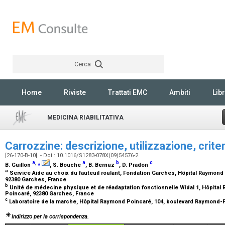
Cerca
Rechercher
Home
Riviste
Trattati EMC
Ambiti
Libr
MEDICINA RIABILITATIVA
Carrozzine: descrizione, utilizzazione, criter
[26-170-B-10] - Doi : 10.1016/S1283-078X(09)54576-2
a
,
⁎
a
b
c
B. Guillon
, S. Bouche
, B. Bernuz
, D. Pradon
a
Service Aide au choix du fauteuil roulant, Fondation Garches, Hôpital Raymon
92380 Garches, France
b
Unité de médecine physique et de réadaptation fonctionnelle Widal 1, Hôpita
Poincaré, 92380 Garches, France
c
Laboratoire de la marche, Hôpital Raymond Poincaré, 104, boulevard Raymond-
Indirizzo per la corrispondenza.