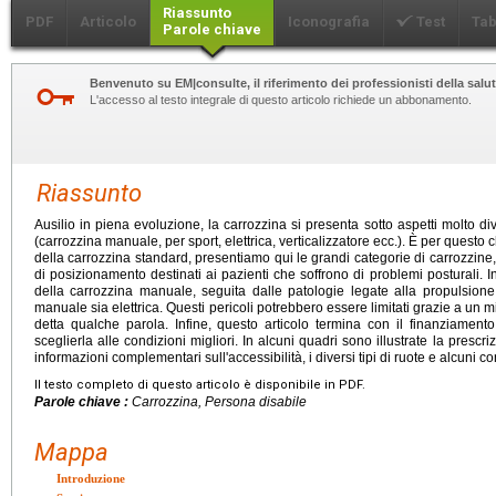
Riassunto
PDF
Articolo
Iconografia
Test
Tab
Parole chiave
Benvenuto su EM|consulte, il riferimento dei professionisti della salut
L'accesso al testo integrale di questo articolo richiede un abbonamento.
Riassunto
Ausilio in piena evoluzione, la carrozzina si presenta sotto aspetti molto d
(carrozzina manuale, per sport, elettrica, verticalizzatore ecc.). È per quest
della carrozzina standard, presentiamo qui le grandi categorie di carrozzine, 
di posizionamento destinati ai pazienti che soffrono di problemi posturali. I
della carrozzina manuale, seguita dalle patologie legate alla propulsione 
manuale sia elettrica. Questi pericoli potrebbero essere limitati grazie a un
detta qualche parola. Infine, questo articolo termina con il finanziamento
sceglierla alle condizioni migliori. In alcuni quadri sono illustrate la presc
informazioni complementari sull'accessibilità, i diversi tipi di ruote e alcuni con
Il testo completo di questo articolo è disponibile in PDF.
Parole chiave :
Carrozzina, Persona disabile
Mappa
Introduzione