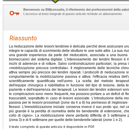
Benvenuto su EM|consulte, il riferimento dei professionisti della salut
L'accesso al testo integrale di questo articolo richiede un abbonamento.
Riassunto
La rieducazione delle lesioni tendinee è delicata perchè deve assicurare u
integre le capacità di scorrimento delle strutture le une sulle altre. La sua ri
una grande esperienza da parte del rieducatore, associata a una buona 
biomeccanici del sistema digitale. L'interessamento dei tendini flessori è 
rischi di aderenze e di rotture. Salvo controindicazioni particolari, la presa
«mobilizzazione precoce controllata». Il miglioramento delle tecniche chir
attiva sempre più precoce dei tendini riparati. I protocolli di rieducazione si
congiuntamente la mobilizzazione passiva e attiva: l'efficacia relativa dell'
scientificamente quantificata nell'uomo. La scelta del metodo terapeu
dell'equipe chirurgica e riabilitativa in funzione del tipo di lesione, della 
paziente e dell'esperienza dei terapeuti. Le lesioni dei tendini estensori so
le complicazioni sono meno frequenti, ma possono portare a un deficit di f
trascurabili, soprattutto in caso di lesioni associate. L'introduzione della m
passiva per le lesioni prossimali (zone da 4 a 8) ha permesso di migliorare la
flessori. L'immobilizzazione iniziale conserva invece il suo posto qui, nel cas
più grande è la perdita di isometria delle tre benderelle di estensione, 
collo di cigno». La mobilizzazione viene pertanto differita di 3 settimane
(zona 3) e di 6 settimane per quelle delle benderelle laterali (zone 1 e 2).
Il testo completo di questo articolo è disponibile in PDF.