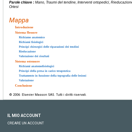
Parole chiave :
Mano, Traumi del tendine, Interventi ortopedici, Rieducazione
Ortesi
Mappa
Introduzione
Sistema flessore
Richiamo anatomico
Richiami fisiologici
Principi chirurgici delle riparazioni dei tendini
Rieducazione
Valutazione dei risultati
Sistema estensore
Richiami anatomofisiologici
Principi della presa in carico terapeutica
Trattamento in funzione della topografia delle lesioni
Valutazione
Conclusione
© 2006 Elsevier Masson SAS. Tutti i diritti riservati.
IL MIO ACCOUNT
CREARE UN ACCOUNT