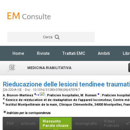
Cerca
Rechercher
Home
Riviste
Trattati EMC
Ambiti
Libr
MEDICINA RIABILITATIVA
Rieducazione delle lesioni tendinee trauma
[26-220-A-10] - Doi : 10.1016/S1283-078X(06)47074-7
a
,
⁎
a
A. Brunon-Martinez
:
Praticien hospitalier
, M. Romain
:
Praticien hospital
a
Service de rééducation et de réadaptation de l'appareil locomoteur, Centre méd
b
Institut Montpelliérain de la main, Clinique Clémentville, 34000 Montpellier, Fr
Indirizzo per la corrispondenza.
Riassunto
Video
PDF
Articolo
Iconografia
Parole chiave
Podcast