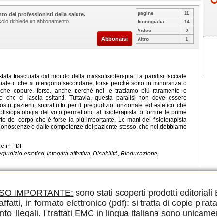
pagine
11
to dei professionisti della salute.
ticolo richiede un abbonamento.
Iconografia
14
Video
0
Abbonarsi
Altro
1
tata trascurata dal mondo della massofisioterapia. La paralisi facciale
nate o che si ritengono secondarie, forse perché sono in minoranza o
iche oppure, forse, anche perché noi le trattiamo più raramente e
o che ci lascia esitanti. Tuttavia, questa paralisi non deve essere
stri pazienti, soprattutto per il pregiudizio funzionale ed estetico che
siopatologia del voto permettono al fisioterapista di fornire le prime
rte del corpo che è forse la più importante. Le mani del fisioterapista
le conoscenze e dalle competenze del paziente stesso, che noi dobbiamo
le in PDF.
giudizio estetico, Integrità affettiva, Disabilità, Rieducazione,
ISO IMPORTANTE:
sono stati scoperti prodotti editorial
affatti, in formato elettronico (pdf): si tratta di copie pirata
nto illegali. I trattati EMC in lingua italiana sono unicame