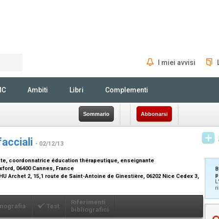
I miei avvisi
Rechercher
MC
Ambiti
Libri
Complementi
Sommario
Abbonarsi
facciali
- 02/12/13
te, coordonnatrice éducation thérapeutique, enseignante
Oxford, 06400 Cannes, France
B
p
U Archet 2, 15,1 route de Saint-Antoine de Ginestière, 06202 Nice Cedex 3,
L
r
Riferimenti
nografia
Test
bibliografici