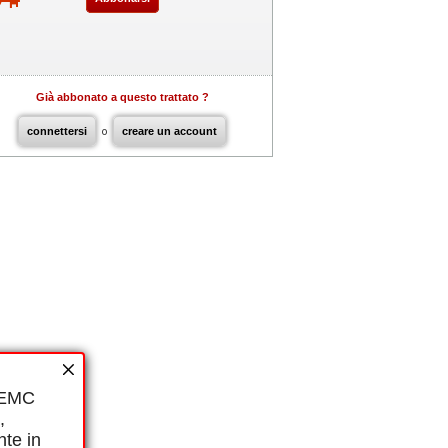
Già abbonato a questo trattato ?
connettersi
o
creare un account
i EMC
,
nte in