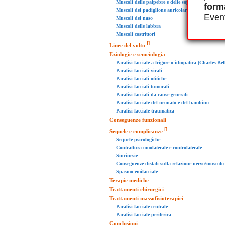
Muscoli delle palpebre e delle sopracciglia
form
Muscoli del padiglione auricolare
Event
Muscoli del naso
Muscoli delle labbra
Muscoli costrittori
[
]
Linee del volto
Eziologie e semeiologia
Paralisi facciale a frigore o idiopatica (Charles Bel
Paralisi facciali virali
Paralisi facciali otitiche
Paralisi facciali tumorali
Paralisi facciali da cause generali
Paralisi facciale del neonato e del bambino
Paralisi facciale traumatica
Conseguenze funzionali
[
]
Sequele e complicanze
Sequele psicologiche
Contrattura omolaterale e controlaterale
Sincinesie
Conseguenze distali sulla relazione nervo/muscolo
Spasmo emifacciale
Terapie mediche
Trattamenti chirurgici
Trattamenti massofisioterapici
Paralisi facciale centrale
Paralisi facciale periferica
Conclusioni