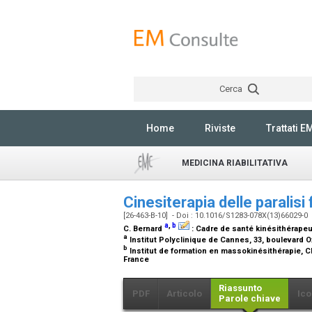
Cerca
Home
Riviste
Trattati E
MEDICINA RIABILITATIVA
Cinesiterapia delle paralisi 
[26-463-B-10] - Doi : 10.1016/S1283-078X(13)66029-0
a
,
b
C. Bernard
:
Cadre de santé kinésithérapeu
a
Institut Polyclinique de Cannes, 33, boulevard 
b
Institut de formation en massokinésithérapie, CH
France
Riassunto
PDF
Articolo
Ico
Parole chiave