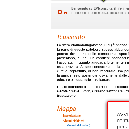
Benvenuto su EM|consulte, il riferimen
L'accesso al testo integrale di questo ar
Riassunto
La sfera otorinolaringoiatrica(ORL) è spesso s
fa parte di queste patologie spesso abbando
perché richiedono delle competenze specif
presentano, quindi, un carattere sconosciut
trascurata, in quanto angoscia fortemente i no
essa provoca. Alcune conoscenze nella neurofi
cure e, soprattutto, di non trascurare una pa
faranno il resto, sostenute, ovviamente, dal
educare e, soprattutto, rassicurare.
Il testo completo di questo articolo è disponibi
Parole chiave :
Volto, Disturbo funzionale, Pre
Educazione
Mappa
AVV
Introduzione
contr
Alcuni richiami
perta
Muscoli del volto ()