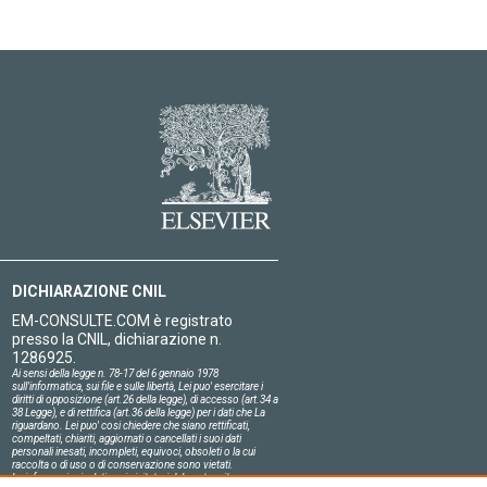
DICHIARAZIONE CNIL
EM-CONSULTE.COM è registrato
presso la CNIL, dichiarazione n.
1286925.
Ai sensi della legge n. 78-17 del 6 gennaio 1978
sull'informatica, sui file e sulle libertà, Lei puo' esercitare i
diritti di opposizione (art.26 della legge), di accesso (art.34 a
38 Legge), e di rettifica (art.36 della legge) per i dati che La
riguardano. Lei puo' cosi chiedere che siano rettificati,
compeltati, chiariti, aggiornati o cancellati i suoi dati
personali inesati, incompleti, equivoci, obsoleti o la cui
raccolta o di uso o di conservazione sono vietati.
Le informazioni relative ai visitatori del nostro sito,