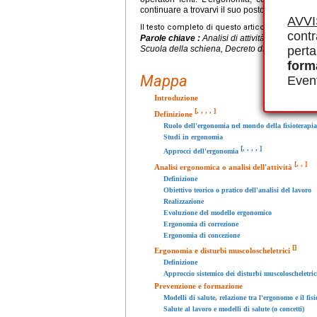
continuare a trovarvi il suo posto, poiché la s
AVV
Il testo completo di questo articolo è disponibi
contr
Parole chiave :
Analisi di attività, Analisi ang
Scuola della schiena, Decreto di competenza
perta
form
Mappa
Event
Introduzione
[
,
,
,
,
]
Definizione
Ruolo dell'ergonomia nel mondo della fisioterapia
Studi in ergonomia
[
,
,
,
,
]
Approcci dell'ergonomia
[
,
,
]
Analisi ergonomica o analisi dell'attività
Definizione
Obiettivo teorico o pratico dell'analisi del lavoro
Realizzazione
Evoluzione del modello ergonomico
Ergonomia di correzione
Ergonomia di concezione
[
]
Ergonomia e disturbi muscoloscheletrici
Definizione
Approccio sistemico dei disturbi muscoloscheletric
Prevenzione e formazione
Modelli di salute, relazione tra l'ergonomo e il fisi
Salute al lavoro e modelli di salute (o concetti)