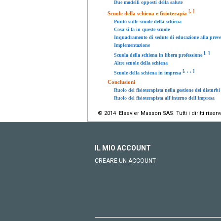
Due modelli opposti della salute
[
,
]
Scuole della schiena e fisioterapia
Punto sulle scuole della schiena
Cosa si fa in queste scuole
Inquadramento di sedute di educazione alla preve
Implementazione
[
,
]
Scuola della schiena in libera professione
Altre scuole della schiena
[
,
,
,
]
Scuole della schiena in impresa
Conclusioni
Ruolo del fisioterapista nella gestione dei disturb
Ruolo del fisioterapista all'interno dell'impresa
© 2014 Elsevier Masson SAS. Tutti i diritti riserva
IL MIO ACCOUNT
CREARE UN ACCOUNT