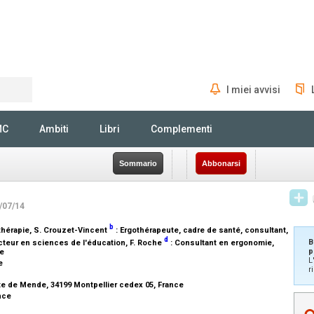
I miei avvisi
Rechercher
MC
Ambiti
Libri
Complementi
Sommario
Abbonarsi
4/07/14
b
thérapie
, S. Crouzet-Vincent
:
Ergothérapeute, cadre de santé, consultant,
d
B
teur en sciences de l'éducation
, F. Roche
:
Consultant en ergonomie
,
p
e
L
ce
r
e
ute de Mende, 34199 Montpellier cedex 05, France
ance