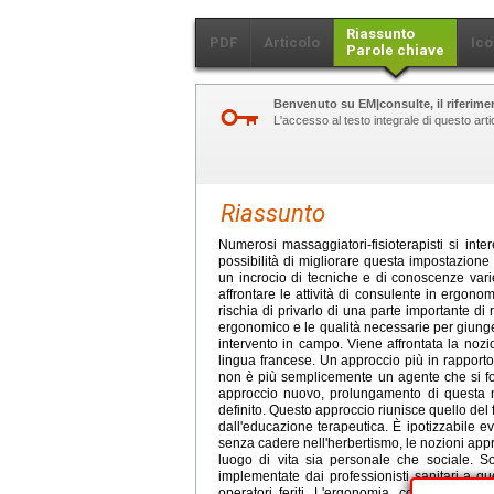
Riassunto
PDF
Articolo
Ico
Parole chiave
Benvenuto su EM|consulte, il riferimen
L'accesso al testo integrale di questo ar
Riassunto
Numerosi massaggiatori-fisioterapisti si inte
possibilità di migliorare questa impostazione 
un incrocio di tecniche e di conoscenze varie
affrontare le attività di consulente in ergon
rischia di privarlo di una parte importante di ri
ergonomico e le qualità necessarie per giunger
intervento in campo. Viene affrontata la nozio
lingua francese. Un approccio più in rapporto 
non è più semplicemente un agente che si fo
approccio nuovo, prolungamento di questa 
definito. Questo approccio riunisce quello del 
dall'educazione terapeutica. È ipotizzabile e
senza cadere nell'herbertismo, le nozioni appr
luogo di vita sia personale che sociale. S
implementate dai professionisti sanitari a qu
operatori feriti. L'ergonomia, come la fisiot