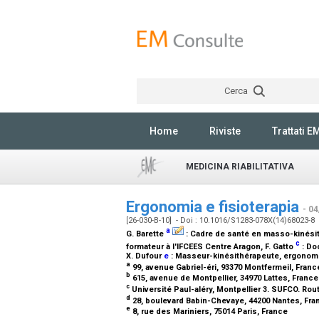
Cerca
Home
Riviste
Trattati E
MEDICINA RIABILITATIVA
Ergonomia e fisioterapia
- 0
[26-030-B-10] - Doi : 10.1016/S1283-078X(14)68023-8
a
G. Barette
:
Cadre de santé en masso-kinési
c
formateur à l'IFCEES Centre Aragon
, F. Gatto
:
Doc
X. Dufour
e
:
Masseur-kinésithérapeute, ergonom
a
99, avenue Gabriel-éri, 93370 Montfermeil, Fran
b
615, avenue de Montpellier, 34970 Lattes, Franc
c
Université Paul-aléry, Montpellier 3. SUFCO. Ro
d
28, boulevard Babin-Chevaye, 44200 Nantes, Fr
e
8, rue des Mariniers, 75014 Paris, France