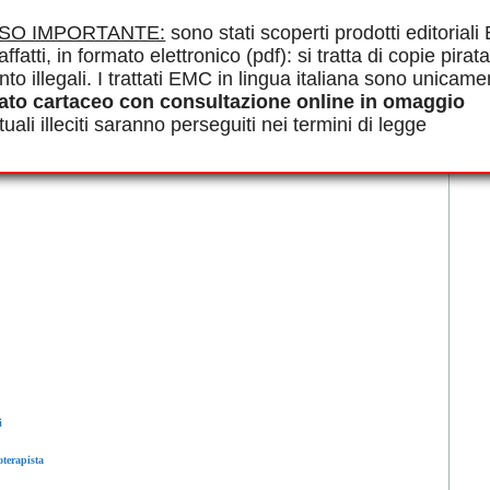
ua azione si prolunga nel follow-up del paziente-operatore sul terreno.
ISO IMPORTANTE:
sono stati scoperti prodotti editorial
le in PDF.
affatti, in formato elettronico (pdf): si tratta di copie pirata
olare, Analisi vettoriale, Scienze dell'educazione, Modelli di salute,
, Ergonomia, Azienda, Operatore, DMS, Stress
nto illegali. I trattati EMC in lingua italiana sono unicame
ato cartaceo con consultazione online in omaggio
uali illeciti saranno perseguiti nei termini di legge
i
oterapista