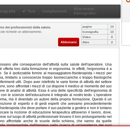
Riferimenti
nografia
Test
Complementi
bibliografici
pagine
14
to dei professionisti della salute.
ticolo richiede un abbonamento.
Iconografia
13
Video
0
Abbonarsi
Altro
2
ressano alle conseguenze dell'attività sulla salute dell'operatore. Una
è offerta loro dalla formazione in ergonomia. In effetti, l'ergonomia è a
. Se è ipotizzabile fornire al massaggiatore-fisioterapista i mezzi per
omia, limitarlo a conoscenze troppo biomeccaniche o troppo fisiologiche
ferimenti utili. Dopo aver ridefinito le varie forme di attività del settore
vi, sono affrontati i mezzi di cui dispone il medico al momento del suo
ne di analisi di attività. Essa è una delle specificità dell'ergonomia di
con le scienze dell'educazione è integrato al nostro testo. L'operatore
rma, ma è diventato un autore della propria formazione. Questo è un
nozione di esperto e di gesti esperti che avevamo precedentemente
fisioterapista che deve portare il suo paziente a gestirsi e non è lontano
vocare la nozione di educazione terapeutica attraverso il lavoro, dove,
ese sul luogo di attività professionale trovano il loro prolungamento nel
ono affrontate anche le scuole della schiena, che vanno da quelle
elle implementate dall'impresa nella ricerca di un'assistenza dei suoi
erapia, è in evoluzione permanente. Il fisioterapista interessato deve