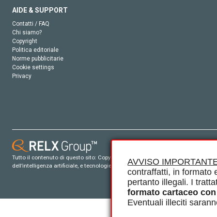
AIDE & SUPPORT
Contatti / FAQ
Chi siamo?
Copyright
Politica editoriale
Norme pubblicitarie
Cookie settings
Privacy
Tutto il contenuto di questo sito: Copyright © 2026 Elsevier, i suoi licenziatari e c
AVVISO IMPORTANTE
dell’intelligenza artificiale, e tecnologie simili. Per tutto il contenuto ‘open ac
contraffatti, in formato e
pertanto illegali. I tra
formato cartaceo con
Eventuali illeciti saran