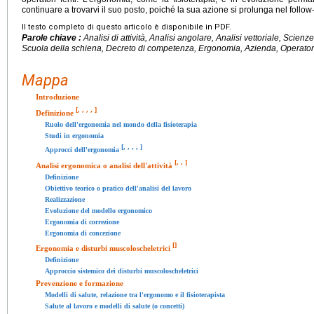
continuare a trovarvi il suo posto, poiché la sua azione si prolunga nel follo
Il testo completo di questo articolo è disponibile in PDF.
Parole chiave :
Analisi di attività, Analisi angolare, Analisi vettoriale, Scienz
Scuola della schiena, Decreto di competenza, Ergonomia, Azienda, Operato
Mappa
Introduzione
[
,
,
,
,
]
Definizione
Ruolo dell'ergonomia nel mondo della fisioterapia
Studi in ergonomia
[
,
,
,
,
]
Approcci dell'ergonomia
[
,
,
]
Analisi ergonomica o analisi dell'attività
Definizione
Obiettivo teorico o pratico dell'analisi del lavoro
Realizzazione
Evoluzione del modello ergonomico
Ergonomia di correzione
Ergonomia di concezione
[
]
Ergonomia e disturbi muscoloscheletrici
Definizione
Approccio sistemico dei disturbi muscoloscheletrici
Prevenzione e formazione
Modelli di salute, relazione tra l'ergonomo e il fisioterapista
Salute al lavoro e modelli di salute (o concetti)