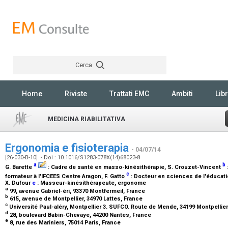
Cerca
Rechercher
Home
Riviste
Trattati EMC
Ambiti
Libr
MEDICINA RIABILITATIVA
Ergonomia e fisioterapia
- 04/07/14
[26-030-B-10] - Doi : 10.1016/S1283-078X(14)68023-8
a
b
G. Barette
:
Cadre de santé en masso-kinésithérapie
, S. Crouzet-Vincent
c
formateur à l'IFCEES Centre Aragon
, F. Gatto
:
Docteur en sciences de l'éducat
X. Dufour
e
:
Masseur-kinésithérapeute, ergonome
a
99, avenue Gabriel-éri, 93370 Montfermeil, France
b
615, avenue de Montpellier, 34970 Lattes, France
c
Université Paul-aléry, Montpellier 3. SUFCO. Route de Mende, 34199 Montpellie
d
28, boulevard Babin-Chevaye, 44200 Nantes, France
e
8, rue des Mariniers, 75014 Paris, France