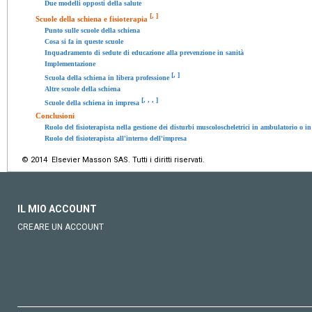
Due modelli opposti della salute
[
,
]
Scuole della schiena e fisioterapia
Punto sulle scuole della schiena
Cosa si fa in queste scuole
Inquadramento di sedute di educazione alla prevenzione in sanità
Implementazione
[
,
]
Scuola della schiena in libera professione
Altre scuole della schiena
[
,
,
,
]
Scuole della schiena in impresa
Conclusioni
Ruolo del fisioterapista nella gestione dei disturbi muscoloscheletrici in ambulatorio o i
Ruolo del fisioterapista all'interno dell'impresa
© 2014 Elsevier Masson SAS. Tutti i diritti riservati.
IL MIO ACCOUNT
CREARE UN ACCOUNT