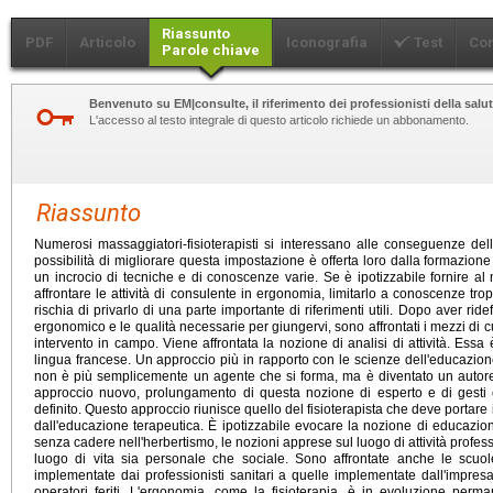
Riassunto
PDF
Articolo
Iconografia
Test
Co
Parole chiave
Benvenuto su EM|consulte, il riferimento dei professionisti della salut
L'accesso al testo integrale di questo articolo richiede un abbonamento.
Riassunto
Numerosi massaggiatori-fisioterapisti si interessano alle conseguenze dell'a
possibilità di migliorare questa impostazione è offerta loro dalla formazione 
un incrocio di tecniche e di conoscenze varie. Se è ipotizzabile fornire al 
affrontare le attività di consulente in ergonomia, limitarlo a conoscenze tr
rischia di privarlo di una parte importante di riferimenti utili. Dopo aver ridefi
ergonomico e le qualità necessarie per giungervi, sono affrontati i mezzi di
intervento in campo. Viene affrontata la nozione di analisi di attività. Essa 
lingua francese. Un approccio più in rapporto con le scienze dell'educazione
non è più semplicemente un agente che si forma, ma è diventato un autore
approccio nuovo, prolungamento di questa nozione di esperto e di gest
definito. Questo approccio riunisce quello del fisioterapista che deve portare 
dall'educazione terapeutica. È ipotizzabile evocare la nozione di educazione
senza cadere nell'herbertismo, le nozioni apprese sul luogo di attività profes
luogo di vita sia personale che sociale. Sono affrontate anche le scuo
implementate dai professionisti sanitari a quelle implementate dall'impresa
operatori feriti. L'ergonomia, come la fisioterapia, è in evoluzione perman