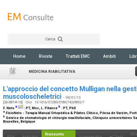
Cerca
Rechercher
Home
Riviste
Trattati EMC
Ambiti
Libr
MEDICINA RIABILITATIVA
L'approccio del concetto Mulligan nella gesti
muscoloscheletrici
- 08/01/15
[26-087-A-10] - Doi : 10.1016/S1283-078X(14)69852-7
a
b
F. Neto
:
PT, Msc
, L. Pitance
:
PT, PhD
a
FisioNeto - Terapia Manual Ortopédica & Pilates Clínico, Póvoa de Varzim, Por
b
Service de stomatologie et chirurgie maxillofaciale, Cliniques universitaires S
Bruxelles, Belgique
Riassunto
Rif
PDF
Articolo
Iconografia
Test