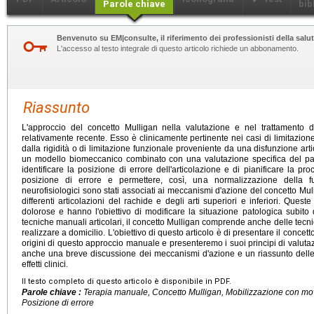
Parole chiave
bib
Benvenuto su EM|consulte, il riferimento dei professionisti della salut
L'accesso al testo integrale di questo articolo richiede un abbonamento.
Riassunto
L'approccio del concetto Mulligan nella valutazione e nel trattamento d
relativamente recente. Esso è clinicamente pertinente nei casi di limitazione
dalla rigidità o di limitazione funzionale proveniente da una disfunzione arti
un modello biomeccanico combinato con una valutazione specifica del pazi
identificare la posizione di errore dell'articolazione e di pianificare la p
posizione di errore e permettere, così, una normalizzazione della fu
neurofisiologici sono stati associati ai meccanismi d'azione del concetto Mul
differenti articolazioni del rachide e degli arti superiori e inferiori. Que
dolorose e hanno l'obiettivo di modificare la situazione patologica subito
tecniche manuali articolari, il concetto Mulligan comprende anche delle tecn
realizzare a domicilio. L'obiettivo di questo articolo è di presentare il concet
origini di questo approccio manuale e presenteremo i suoi principi di valutaz
anche una breve discussione dei meccanismi d'azione e un riassunto delle 
effetti clinici.
Il testo completo di questo articolo è disponibile in PDF.
Parole chiave :
Terapia manuale, Concetto Mulligan, Mobilizzazione con mov
Posizione di errore