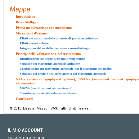
Mappa
Introduzione
Brian Mulligan
Prima mobilizzazione con movimento
Meccanismi d'azione
Effetti meccanici - modello di errore di posizione articolare
Effetti neurofisiologici
Integrazione del modello meccanico e neurofisiologico
Principi della valutazione e del trattamento
Identificazione del segno funzionale comparabile
Selezione del movimento accessorio articolare
Combinazione del movimento accessorio con il movimento fisiologico
Selezione del grado e dell'orientamento del movimento accessorio
NAGs («natural apophyseal glides»), SNAGs («sustained natural apophys
movements»)
MWMs (mobilizzazioni con movimenti)
Tecniche applicate alla colonna vertebrale
Conclusioni
© 2015 Elsevier Masson SAS. Tutti i diritti riservati.
IL MIO ACCOUNT
CREARE UN ACCOUNT