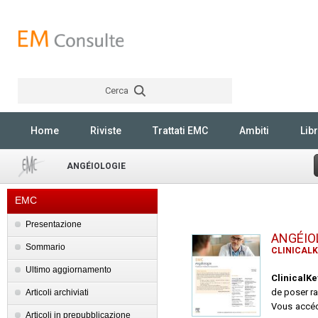
Cerca
Rechercher
Home
Riviste
Trattati EMC
Ambiti
Libr
ANGÉIOLOGIE
EMC
Presentazione
ANGÉIO
Sommario
CLINICALK
Ultimo aggiornamento
ClinicalK
de poser ra
Articoli archiviati
Vous accéd
Articoli in prepubblicazione