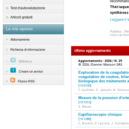
recommand
Thériaque
Test d'autovalutazione
synthèses
Articoli gratuiti
pratique cl
Leggere il 
Les grand
Le mie opzioni
- Les aspec
Pubblico : Mé
cours de form
- L'étude p
Abbonamento
- Les méth
- Les théra
Richiesta di informazione
Ultimo aggiornamento
Les points 
- Des auteu
Aggiornamento -2026 / N. 29
Biblioteca
- Des relec
© 2026, Elsevier Masson SAS
- Un enseig
Creare un avviso
Exploration de la coagulatio
- Un outil 
coagulation de routine, bila
biologique des traitements 
Flusso RSS
-
Près de
[19-0100]
diagnostic
F. Guillotin, S. Jaouen, A. Yannou
Mesure de la pression d'orte
[19-1015]
S. Blaise
Capillaroscopie clinique
[19-1080]
C. Boulon, P. Lacroix, J. Constans