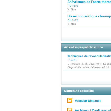
Anévrismes de l'aorte thora
[19-1610]
V. Ziza
Dissection aortique chroniq
[19-1612]
V. Ziza
Articoli in prepubblicazione
Techniques de revascularisatio
19-4015
L. Koskas, J.-M. Davaine, F. Kosk
Disponibile online dal mercredi 14 
Contenuto associato
Vascular Diseases
Archives of Cardiovascu