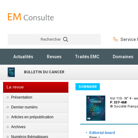
Rechercher
Service C
Rechercher
Actualités
Revues
Traités EMC
Domaines
BULLETIN DU CANCER
La revue
SOMMAIRE
Présentation
Vol 110 - N° 4 - av
P. 337-468
© Société França
Dernier numéro
Articles en prépublication
Archives
·
Editorial board
Numéros thématiques
Page :i