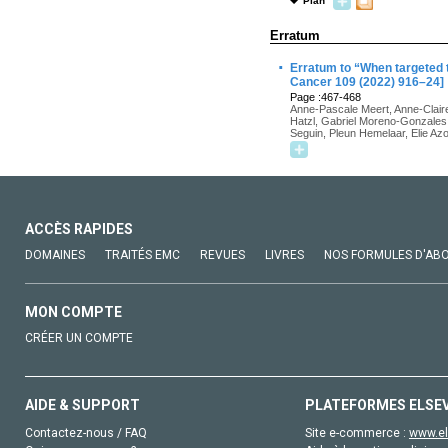
Plan
Erratum
·
Erratum to “When targeted 
Cancer 109 (2022) 916–24]
Page :467-468
Anne-Pascale Meert, Anne-Claire 
Hatzl, Gabriel Moreno-Gonzales
Seguin, Pleun Hemelaar, Elie Azo
ACCÈS RAPIDES
DOMAINES
TRAITÉS EMC
REVUES
LIVRES
NOS FORMULES D'AB
MON COMPTE
CRÉER UN COMPTE
AIDE & SUPPORT
PLATEFORMES ELSE
Contactez-nous / FAQ
Site e-commerce :
www.el