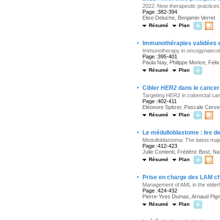
2022: New therapeutic practices
Page :382-394
Elise Deluche, Benjamin Verret
Résumé
Plan
·
Immunothérapies validées 
Immunotherapy in oncogynaeco
Page :395-401
Paula Nay, Philippe Morice, Feli
Résumé
Plan
·
Cibler
HER2
dans le cancer
Targeting HER2 in colorectal ca
Page :402-411
Eléonore Spitzer, Pascale Cerv
Résumé
Plan
·
Le médulloblastome : les d
Medulloblastoma: The latest ma
Page :412-423
Julie Contenti, Frédéric Bost, N
Résumé
Plan
·
Prise en charge des LAM ch
Management of AML in the elderl
Page :424-432
Pierre-Yves Dumas, Arnaud Pig
Résumé
Plan