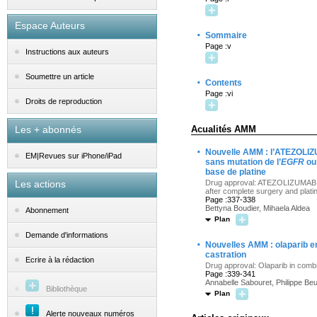
Espace Auteurs
·
Sommaire
Page :v
Instructions aux auteurs
Soumettre un article
·
Contents
Page :vi
Droits de reproduction
Les + abonnés
Acualités AMM
·
Nouvelle AMM : l’ATEZOLIZU
EM|Revues sur iPhone/iPad
sans mutation de l’
EGFR
ou
base de platine
Les actions
Drug approval: ATEZOLIZUMAB a
after complete surgery and pla
Page :337-338
Bettyna Boudier, Mihaela Aldea
Abonnement
Plan
Demande d'informations
·
Nouvelles AMM : olaparib en
castration
Ecrire à la rédaction
Drug approval: Olaparib in combi
Page :339-341
Annabelle Sabouret, Philippe B
Bibliothèque
Plan
Alerte nouveaux numéros