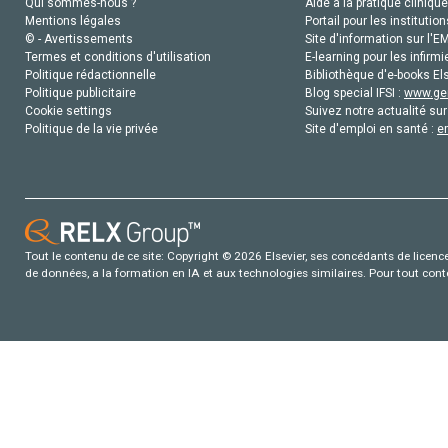
Qui sommes-nous ?
Aide à la pratique clinique
Mentions légales
Portail pour les institution
© - Avertissements
Site d'information sur l'E
Termes et conditions d'utilisation
E-learning pour les infirmi
Politique rédactionnelle
Bibliothèque d'e-books Els
Politique publicitaire
Blog special IFSI :
www.gen
Cookie settings
Suivez notre actualité sur
Politique de la vie privée
Site d'emploi en santé :
e
Tout le contenu de ce site: Copyright © 2026 Elsevier, ses concédants de licence e
de données, a la formation en IA et aux technologies similaires. Pour tout con