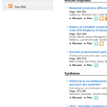
Articles originaux
·
Flux RSS
Melatonin promotes differen
Page :342-351
Xuling Liu, Wenwen Sun, Leilei 
Résumé
Plan
·
Impact of complete surgical 
Cote d’Or Registry of Gyne
Page :352-359
Eloïse Michel, Ariane Mamguem K
Beltjens, Laurent Arnould, Sand
Résumé
Plan
·
Devenir professionnel après
Professional outcome after cance
Page :360-370
Bahri Ghada, Ben Nasr Sonia, B
Résumé
Plan
Synthèses
·
Déficit de la recombinaison
parcours des patientes
Homologous recombination deficie
Page :371-381
Stanislas Quesada, Jérôme Sola
Résumé
Plan
·
2022 : nouvelles pratiques