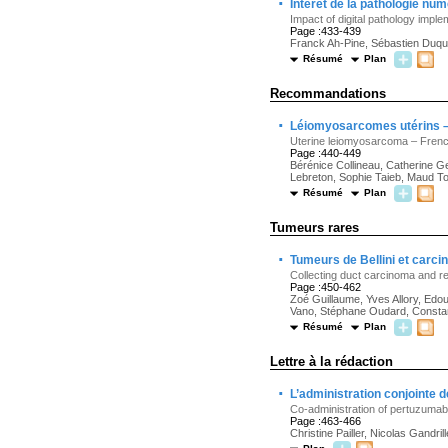
·
Intérêt de la pathologie nu
Impact of digital pathology imple
Page :433-439
Franck Ah-Pine, Sébastien Duqu
Résumé
Plan
Recommandations
·
Léiomyosarcomes utérins –
Uterine leiomyosarcoma – Fre
Page :440-449
Bérénice Collineau, Catherine G
Lebreton, Sophie Taieb, Maud To
Résumé
Plan
Tumeurs rares
·
Tumeurs de Bellini et carci
Collecting duct carcinoma and r
Page :450-462
Zoé Guillaume, Yves Allory, Edo
Vano, Stéphane Oudard, Consta
Résumé
Plan
Lettre à la rédaction
·
L’administration conjointe 
Co-administration of pertuzumab 
Page :463-466
Christine Pailler, Nicolas Gandri