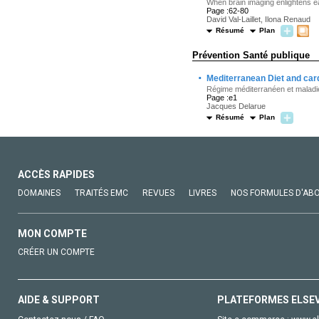
When brain imaging enlightens e
Page :62-80
David Val-Laillet, Ilona Renaud
Résumé
Plan
Prévention Santé publique
·
Mediterranean Diet and car
Régime méditerranéen et maladie
Page :e1
Jacques Delarue
Résumé
Plan
ACCÈS RAPIDES
DOMAINES
TRAITÉS EMC
REVUES
LIVRES
NOS FORMULES D'AB
MON COMPTE
CRÉER UN COMPTE
AIDE & SUPPORT
PLATEFORMES ELSE