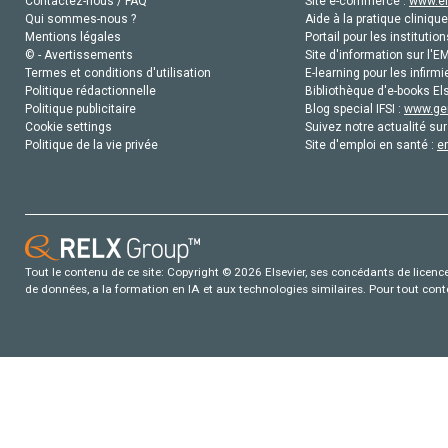
Contactez-nous / FAQ
Site e-commerce :
www.el
Qui sommes-nous ?
Aide à la pratique clinique
Mentions légales
Portail pour les institution
© - Avertissements
Site d'information sur l'E
Termes et conditions d'utilisation
E-learning pour les infirmi
Politique rédactionnelle
Bibliothèque d'e-books Els
Politique publicitaire
Blog special IFSI :
www.gen
Cookie settings
Suivez notre actualité sur
Politique de la vie privée
Site d'emploi en santé :
e
Tout le contenu de ce site: Copyright © 2026 Elsevier, ses concédants de licence e
de données, a la formation en IA et aux technologies similaires. Pour tout con