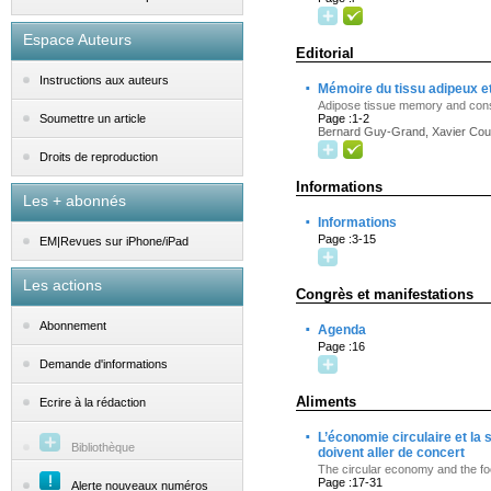
Espace Auteurs
Editorial
Instructions aux auteurs
·
Mémoire du tissu adipeux et
Adipose tissue memory and cons
Page :1-2
Soumettre un article
Bernard Guy-Grand, Xavier Co
Droits de reproduction
Informations
Les + abonnés
·
Informations
Page :3-15
EM|Revues sur iPhone/iPad
Les actions
Congrès et manifestations
·
Abonnement
Agenda
Page :16
Demande d'informations
Aliments
Ecrire à la rédaction
·
L’économie circulaire et la 
Bibliothèque
doivent aller de concert
The circular economy and the fo
Page :17-31
Alerte nouveaux numéros