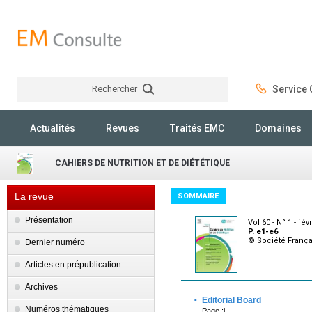
Rechercher
Service C
Rechercher
Actualités
Revues
Traités EMC
Domaines
CAHIERS DE NUTRITION ET DE DIÉTÉTIQUE
La revue
SOMMAIRE
Présentation
Vol 60 - N° 1 - fév
P. e1-e6
© Société França
Dernier numéro
Articles en prépublication
Archives
·
Editorial Board
Numéros thématiques
Page :i