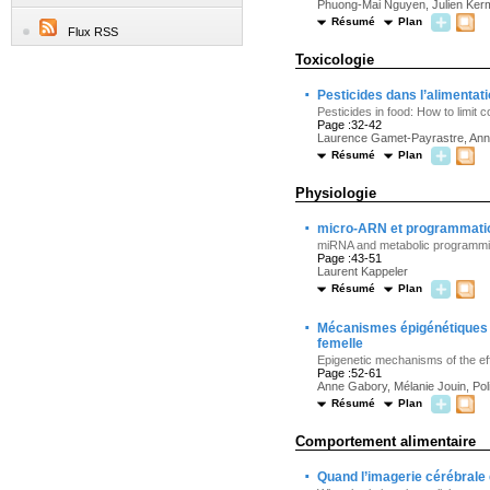
Phuong-Mai Nguyen, Julien Kermo
Résumé
Plan
Flux RSS
Toxicologie
·
Pesticides dans l’alimentat
Pesticides in food: How to limi
Page :32-42
Laurence Gamet-Payrastre, Ann
Résumé
Plan
Physiologie
·
micro-ARN et programmatio
miRNA and metabolic programmin
Page :43-51
Laurent Kappeler
Résumé
Plan
·
Mécanismes épigénétiques 
femelle
Epigenetic mechanisms of the ef
Page :52-61
Anne Gabory, Mélanie Jouin, Poli
Résumé
Plan
Comportement alimentaire
·
Quand l’imagerie cérébrale 