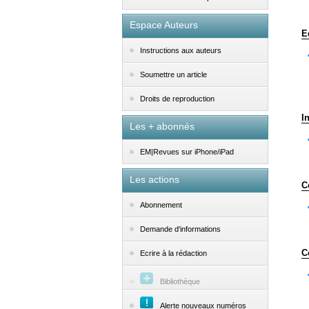
Espace Auteurs
E
Instructions aux auteurs
Soumettre un article
Droits de reproduction
I
Les + abonnés
EM|Revues sur iPhone/iPad
Les actions
C
Abonnement
Demande d'informations
C
Ecrire à la rédaction
Bibliothèque
Alerte nouveaux numéros