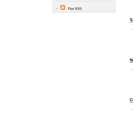
Flux RSS
S
N
C