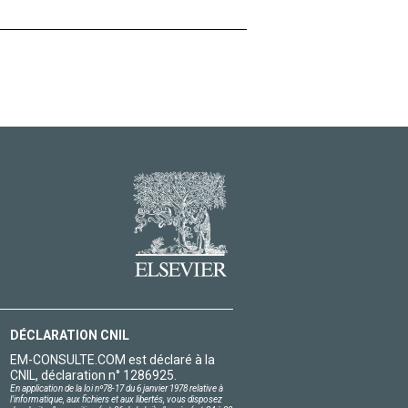
DÉCLARATION CNIL
EM-CONSULTE.COM est déclaré à la
CNIL, déclaration n° 1286925.
En application de la loi nº78-17 du 6 janvier 1978 relative à
l'informatique, aux fichiers et aux libertés, vous disposez