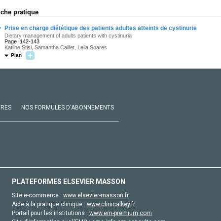
iche pratique
·
Prise en charge diététique des patients adultes atteints de cystinurie
Dietary management of adults patients with cystinuria
Page :142-143
Katline Stisi, Samantha Caillet, Leila Soares
Plan
VRES
NOS FORMULES D'ABONNEMENTS
PLATEFORMES ELSEVIER MASSON
Site e-commerce :
www.elsevier-masson.fr
Aide à la pratique clinique :
www.clinicalkey.fr
Portail pour les institutions :
www.em-premium.com