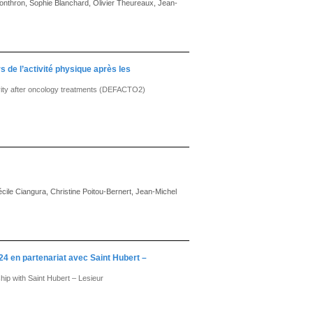
Vonthron, Sophie Blanchard, Olivier Theureaux, Jean-
s de l’activité physique après les
tivity after oncology treatments (DEFACTO2)
cile Ciangura, Christine Poitou-Bernert, Jean-Michel
24 en partenariat avec Saint Hubert –
p with Saint Hubert – Lesieur