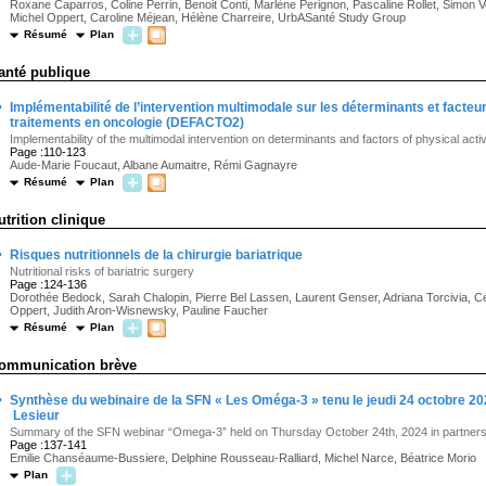
Roxane Caparros, Coline Perrin, Benoit Conti, Marlène Perignon, Pascaline Rollet, Simon 
Michel Oppert, Caroline Méjean, Hélène Charreire, UrbASanté Study Group
Résumé
Plan
anté publique
·
Implémentabilité de l’intervention multimodale sur les déterminants et facteur
traitements en oncologie (DEFACTO2)
Implementability of the multimodal intervention on determinants and factors of physical ac
Page :110-123
Aude-Marie Foucaut, Albane Aumaitre, Rémi Gagnayre
Résumé
Plan
utrition clinique
·
Risques nutritionnels de la chirurgie bariatrique
Nutritional risks of bariatric surgery
Page :124-136
Dorothée Bedock, Sarah Chalopin, Pierre Bel Lassen, Laurent Genser, Adriana Torcivia, Cé
Oppert, Judith Aron-Wisnewsky, Pauline Faucher
Résumé
Plan
ommunication brève
·
Synthèse du webinaire de la SFN « Les Oméga-3 » tenu le jeudi 24 octobre 20
Lesieur
Summary of the SFN webinar “Omega-3” held on Thursday October 24th, 2024 in partnershi
Page :137-141
Emilie Chanséaume-Bussiere, Delphine Rousseau-Ralliard, Michel Narce, Béatrice Morio
Plan