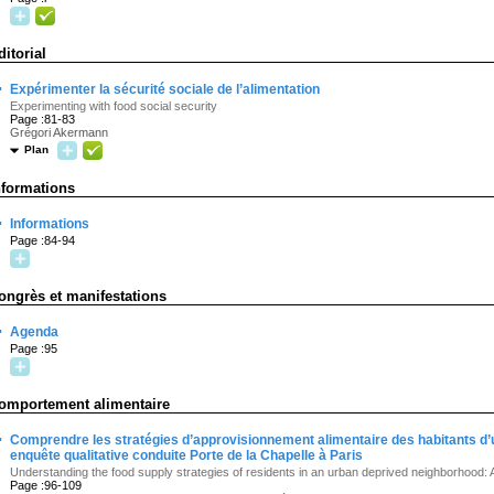
ditorial
·
Expérimenter la sécurité sociale de l’alimentation
Experimenting with food social security
Page :81-83
Grégori Akermann
Plan
nformations
·
Informations
Page :84-94
ongrès et manifestations
·
Agenda
Page :95
omportement alimentaire
·
Comprendre les stratégies d’approvisionnement alimentaire des habitants d’un 
enquête qualitative conduite Porte de la Chapelle à Paris
Understanding the food supply strategies of residents in an urban deprived neighborhood: A 
Page :96-109