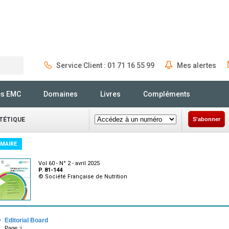
Service Client : 01 71 16 55 99
Mes alertes
Rechercher
és EMC
Domaines
Livres
Compléments
ÉTÉTIQUE
S'abonner
MAIRE
Vol 60 - N° 2 - avril 2025
P. 81-144
© Société Française de Nutrition
·
Editorial Board
Page :i