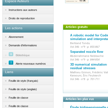
Espace Auteurs
Instructions aux auteurs
Droits de reproduction
Articles gratuits
Les actions
A robotic model for Cod
Abonnement
simulation and interpreta
Bertrand Tondu
Demande d'informations
Vol 346 - n°9 - p. 855-867
Separated nozzle flow
Bibliothèque
Abderrahmane Nebbache
Vol 346 - n°9 - p. 844-854
Alerte nouveaux numéros
3D numerical simulation o
residual stresses
Liens
Mathieu Girinon, Frédéric Val
Karaouni, Éric Feulvarch
Vol 346 - n°8 - p. 701-711
Feuille de style (français)
Feuille de style (anglais)
Feuille de classe
Articles les plus vus
Feuille de classe
Étude tridimensionnelle 