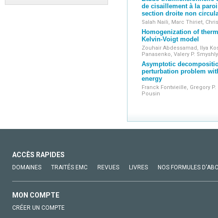
de cisaillement à la paro
section droite non circula
Salah Naili, Marc Thiriet, Chri
Homogenization of therm
Kelvin-Voigt model
Zouhair Abdessamad, Ilya Kos
Panasenko, Valery P. Smyshl
Asymptotic decompositio
perturbation problem wi
energy
Franck Fontvieille, Gregory 
Pousin
ACCÈS RAPIDES
DOMAINES
TRAITÉS EMC
REVUES
LIVRES
NOS FORMULES D'AB
MON COMPTE
CRÉER UN COMPTE