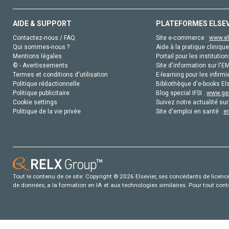
AIDE & SUPPORT
PLATEFORMES ELSE
Contactez-nous / FAQ
Site e-commerce :
www.el
Qui sommes-nous ?
Aide à la pratique clinique
Mentions légales
Portail pour les institution
© - Avertissements
Site d'information sur l'E
Termes et conditions d'utilisation
E-learning pour les infirmi
Politique rédactionnelle
Bibliothèque d'e-books Els
Politique publicitaire
Blog special IFSI :
www.gen
Cookie settings
Suivez notre actualité sur
Politique de la vie privée
Site d'emploi en santé :
e
Tout le contenu de ce site: Copyright © 2026 Elsevier, ses concédants de licence e
de données, a la formation en IA et aux technologies similaires. Pour tout con