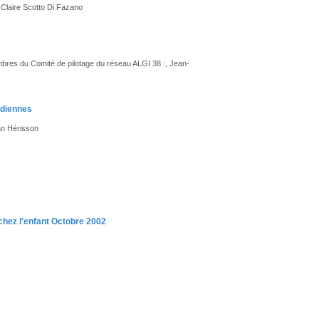
 Claire Scotto Di Fazano
embres du Comité de pilotage du réseau ALGI 38 :, Jean-
idiennes
an Hérisson
 chez l'enfant Octobre 2002