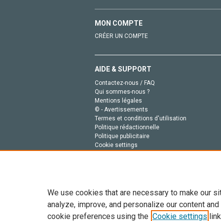
MON COMPTE
CRÉER UN COMPTE
AIDE & SUPPORT
Contactez-nous / FAQ
Qui sommes-nous ?
Mentions légales
© - Avertissements
Termes et conditions d'utilisation
Politique rédactionnelle
Politique publicitaire
Cookie settings
Politique de la vie privée
We use cookies that are necessary to make our si
analyze, improve, and personalize our content and
cookie preferences using the
Cookie settings
link
Tout le contenu de ce site: Copyright © 2026 Else