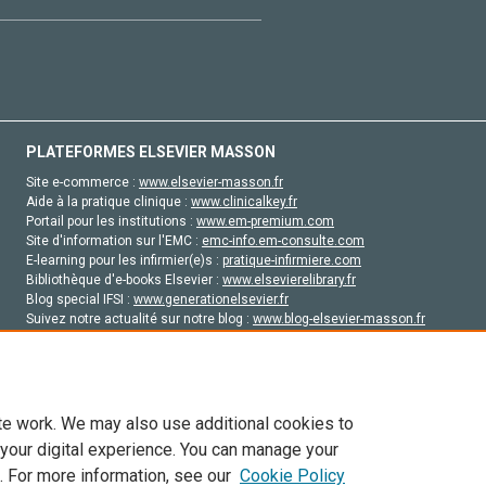
PLATEFORMES ELSEVIER MASSON
Site e-commerce :
www.elsevier-masson.fr
Aide à la pratique clinique :
www.clinicalkey.fr
Portail pour les institutions :
www.em-premium.com
Site d'information sur l'EMC :
emc-info.em-consulte.com
E-learning pour les infirmier(e)s :
pratique-infirmiere.com
Bibliothèque d'e-books Elsevier :
www.elsevierelibrary.fr
Blog special IFSI :
www.generationelsevier.fr
Suivez notre actualité sur notre blog :
www.blog-elsevier-masson.fr
Site d'emploi en santé :
emploisante.com
te work. We may also use additional cookies to
 your digital experience. You can manage your
. For more information, see our
Cookie Policy
vier, ses concédants de licence et ses contributeurs. Tout les droits sont réservés, y 