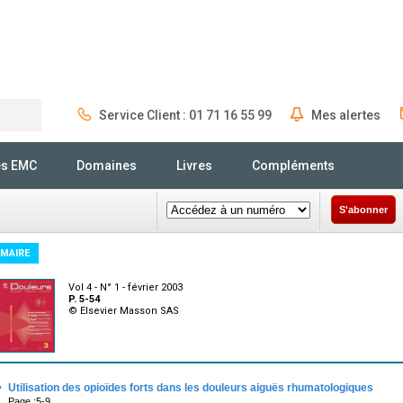
Service Client : 01 71 16 55 99
Mes alertes
Rechercher
és EMC
Domaines
Livres
Compléments
S'abonner
MAIRE
Vol 4 - N° 1 - février 2003
P. 5-54
© Elsevier Masson SAS
·
Utilisation des opioïdes forts dans les douleurs aiguës rhumatologiques
Page :5-9