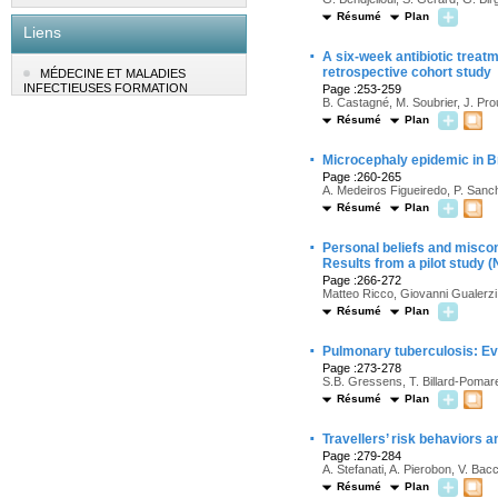
Résumé
Plan
Liens
·
A six-week antibiotic treatm
retrospective cohort study
MÉDECINE ET MALADIES
INFECTIEUSES FORMATION
Page :253-259
B. Castagné, M. Soubrier, J. Pr
Résumé
Plan
·
Microcephaly epidemic in Br
Page :260-265
A. Medeiros Figueiredo, P. Sanc
Résumé
Plan
·
Personal beliefs and miscon
Results from a pilot study (
Page :266-272
Matteo Ricco, Giovanni Gualerzi,
Résumé
Plan
·
Pulmonary tuberculosis: Eva
Page :273-278
S.B. Gressens, T. Billard-Pomar
Résumé
Plan
·
Travellers’ risk behaviors a
Page :279-284
A. Stefanati, A. Pierobon, V. Bac
Résumé
Plan