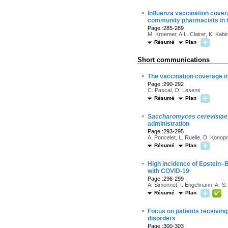
·
Influenza vaccination cove
community pharmacists in 
Page :285-289
M. Kroemer, A.L. Clairet, K. Kabi
Résumé
Plan
Short communications
·
The vaccination coverage in
Page :290-292
C. Pascal, O. Lesens
Résumé
Plan
·
Saccharomyces cerevisiae
administration
Page :293-295
A. Poncelet, L. Ruelle, D. Konop
Résumé
Plan
·
High incidence of Epstein–Ba
with COVID-19
Page :296-299
A. Simonnet, I. Engelmann, A.-S. 
Résumé
Plan
·
Focus on patients receiving
disorders
Page :300-303