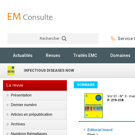
Rechercher
Service C
Rechercher
Actualités
Revues
Traités EMC
Domaines
INFECTIOUS DISEASES NOW
La revue
SOMMAIRE
Présentation
Vol 51 - N° 3 - ma
P. 219-318
Dernier numéro
Articles en prépublication
Archives
·
Editorial board
Numéros thématiques
Page :i