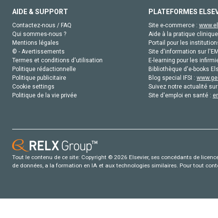
AIDE & SUPPORT
PLATEFORMES ELSE
Contactez-nous / FAQ
Site e-commerce :
www.el
Qui sommes-nous ?
Aide à la pratique clinique
Mentions légales
Portail pour les institution
© - Avertissements
Site d'information sur l'E
Termes et conditions d'utilisation
E-learning pour les infirmi
Politique rédactionnelle
Bibliothèque d'e-books Els
Politique publicitaire
Blog special IFSI :
www.gen
Cookie settings
Suivez notre actualité sur
Politique de la vie privée
Site d'emploi en santé :
e
Tout le contenu de ce site: Copyright © 2026 Elsevier, ses concédants de licence e
de données, a la formation en IA et aux technologies similaires. Pour tout con