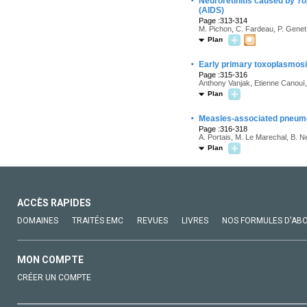
·
Neuroretinitis caused by
To
(AIDS)
Page :313-314
M. Pichon, C. Fardeau, P. Genet
Plan
·
Early primary toxoplasmosis
Page :315-316
Anthony Vanjak, Etienne Canouï,
Plan
·
Measles-associated pneumon
Page :316-318
A. Portais, M. Le Marechal, B. Ne
Plan
ACCÈS RAPIDES
DOMAINES
TRAITÉS EMC
REVUES
LIVRES
NOS FORMULES D'AB
MON COMPTE
CRÉER UN COMPTE