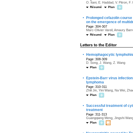
O. Itani, E. Haddad, V. Pitron, 
Résumé
Plan
·
Prolonged cefazolin course 
on the emergence of multidr
Page :304-307
Marc-Olivier Vareil, Amaury Barr
Résumé
Plan
Letters to the Editor
·
Hemophagocytic lymphohist
Page :308-309
D. Song, J. Wang, Z. Wang
Plan
·
Epstein-Barr virus infecti
lymphoma
Page :310-311
Zhili Jin, Yini Wang, Na Wei, Z
Plan
·
Successful treatment of cyt
treatment
Page :311-313
Guangqiang Meng, Jingshi Wang
Plan