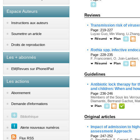
Espace Auteurs
Reviews
Instructions aux auteurs
·
Transmission risk of viruse
Page :219-227
Luyao Guo, Min Wang, Li Zhang,
Soumettre un article
Résumé
Plan
Droits de reproduction
·
Rothia
spp. infective endoca
Page :228-235
Les + abonnés
F. Franconieri, O. Join-Lambert,
Résumé
Plan
EM|Revues sur iPhone/iPad
Guidelines
Les actions
·
Antibiotic lock therapy for 
and children: When and how 
Abonnement
Page :236-246
Members of the Sous les Verrous
Diamantis, Bertrand Gachot, Mat
Demande d'informations
Plan
Original articles
Bibliothèque
·
Impact of admission to high-
Alerte nouveaux numéros
assessment Approach
Page :247-252
Flux RSS
G. Bendjelloul, S. Gerard, G. Bi