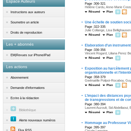
Espace Auteurs
Page :306-321
Hélène Cardu, Anne-Marie Cost
Résumé
Plan
Instructions aux auteurs
·
Une échelle de soutien soc
Soumettre un article
Page :322-335
Julie Collange, Lisa Bellighause
Droits de reproduction
Résumé
Plan
Les + abonnés
·
Elaboration d’un instrument
Page :336-356
Vincent Rogard, Liliana Perez B
EM|Revues sur iPhone/iPad
Résumé
Plan
Les actions
·
Exposition au harcèlement ps
organisationnelle et l’intent
Page :358-379
Abonnement
Gwénaëlle Poilpot-Rocaboy, Gu
Résumé
Plan
Demande d'informations
·
L’impact des distances psyc
Ecrire à la rédaction
de transgressions et de con
Page :380-394
Laurent Auzoult, Sid Abdellaoui,
Bibliothèque
Résumé
Plan
Alerte nouveaux numéros
·
Hommage au Professeur Vi
Page :395-397
Flux RSS
Claude Lemoine