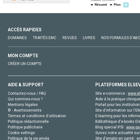
Résumé
Plan
ACCÈS RAPIDES
DOMAINES
TRAITÉS EMC
REVUES
LIVRES
NOS FORMULES D'AB
MON COMPTE
CRÉER UN COMPTE
AIDE & SUPPORT
PLATEFORMES ELSE
Contactez-nous / FAQ
Site e-commerce :
www.el
Qui sommes-nous ?
Aide à la pratique clinique
Mentions légales
Portail pour les institution
© - Avertissements
Site d'information sur l'E
Termes et conditions d'utilisation
E-learning pour les infirmi
Politique rédactionnelle
Bibliothèque d'e-books Els
Politique publicitaire
Blog special IFSI :
www.gen
Cookie settings
Suivez notre actualité sur
Politique de la vie privée
Site d'emploi en santé :
e