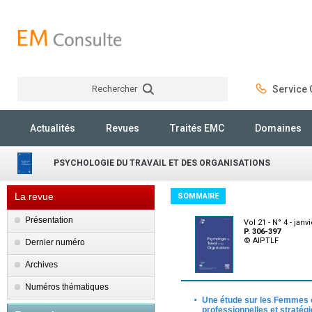
Rechercher
Service C
Rechercher
Actualités
Revues
Traités EMC
Domaines
PSYCHOLOGIE DU TRAVAIL ET DES ORGANISATIONS
La revue
SOMMAIRE
Présentation
Vol 21 - N° 4 - janv
P. 306-397
© AIPTLF
Dernier numéro
Archives
Numéros thématiques
·
Une étude sur les Femmes c
professionnelles et stratég