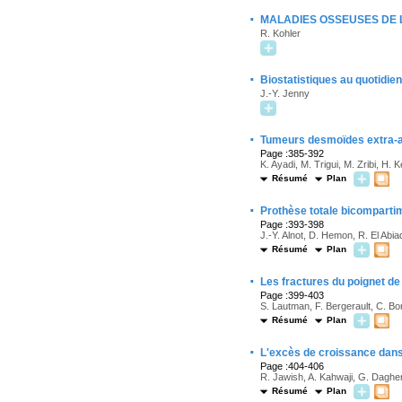
·
MALADIES OSSEUSES DE 
R. Kohler
·
Biostatistiques au quotidien
J.-Y. Jenny
·
Tumeurs desmoïdes extra-ab
Page :385-392
K. Ayadi, M. Trigui, M. Zribi, H.
Résumé
Plan
·
Prothèse totale bicompart
Page :393-398
J.-Y. Alnot, D. Hemon, R. El Abi
Résumé
Plan
·
Les fractures du poignet de
Page :399-403
S. Lautman, F. Bergerault, C. Bo
Résumé
Plan
·
L'excès de croissance dans 
Page :404-406
R. Jawish, A. Kahwaji, G. Daghe
Résumé
Plan