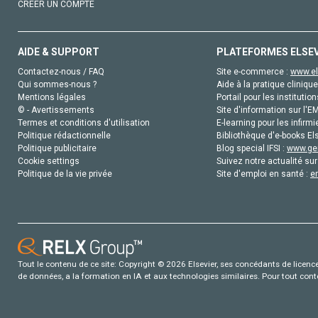
CRÉER UN COMPTE
AIDE & SUPPORT
PLATEFORMES ELSE
Contactez-nous / FAQ
Site e-commerce :
www.el
Qui sommes-nous ?
Aide à la pratique clinique
Mentions légales
Portail pour les institution
© - Avertissements
Site d'information sur l'E
Termes et conditions d'utilisation
E-learning pour les infirmi
Politique rédactionnelle
Bibliothèque d'e-books Els
Politique publicitaire
Blog special IFSI :
www.gen
Cookie settings
Suivez notre actualité sur
Politique de la vie privée
Site d'emploi en santé :
e
Tout le contenu de ce site: Copyright © 2026 Elsevier, ses concédants de licence e
de données, a la formation en IA et aux technologies similaires. Pour tout con