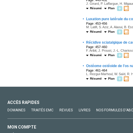
Page :449-452
J. Girard, P. Laffargue, H. Migau
Résumé
Plan
·
Luxation pure latérale du c
Page :453-456
M. Latifi, S. Aziz, A. Alaoui, B. Es
Résumé
Plan
·
Récidive sciatalgique de ca
Page :457-460
F. Aribit, J. Proust, J.-L. Charis
Résumé
Plan
·
Ostéome ostéoïde de l'os nav
Page :461-464
L. Rezgui-Marhoul, W. Saïd, R. Haj
Résumé
Plan
ACCÈS RAPIDES
DOMAINES
TRAITÉS EMC
REVUES
LIVRES
NOS FORMULES D'AB
MON COMPTE