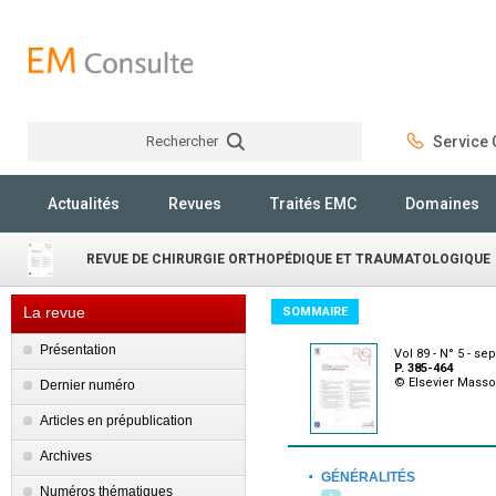
Rechercher
Service C
Rechercher
Actualités
Revues
Traités EMC
Domaines
REVUE DE CHIRURGIE ORTHOPÉDIQUE ET TRAUMATOLOGIQUE
La revue
SOMMAIRE
Présentation
Vol 89 - N° 5 - s
P. 385-464
© Elsevier Mass
Dernier numéro
Articles en prépublication
Archives
·
GÉNÉRALITÉS
Numéros thématiques