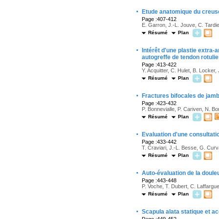
·
Etude anatomique du creuse
Page :407-412
E. Garron, J.-L. Jouve, C. Tardie
Résumé
Plan
·
Intérêt d'une plastie extra-
autogreffe de tendon rotuli
Page :413-422
Y. Acquitter, C. Hulet, B. Locker
Résumé
Plan
·
Fractures bifocales de jam
Page :423-432
P. Bonnevialle, P. Cariven, N. Bo
Résumé
Plan
·
Evaluation d'une consultati
Page :433-442
T. Craviari, J.-L. Besse, G. Cur
Résumé
Plan
·
Auto-évaluation de la douleu
Page :443-448
P. Voche, T. Dubert, C. Laffargu
Résumé
Plan
·
Scapula alata statique et a