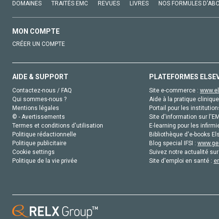
DOMAINES
TRAITÉS EMC
REVUES
LIVRES
NOS FORMULES D'AB
MON COMPTE
CRÉER UN COMPTE
AIDE & SUPPORT
PLATEFORMES ELSE
Contactez-nous / FAQ
Site e-commerce :
www.el
Qui sommes-nous ?
Aide à la pratique clinique
Mentions légales
Portail pour les institution
© - Avertissements
Site d'information sur l'E
Termes et conditions d'utilisation
E-learning pour les infirmi
Politique rédactionnelle
Bibliothèque d'e-books Els
Politique publicitaire
Blog special IFSI :
www.gen
Cookie settings
Suivez notre actualité sur
Politique de la vie privée
Site d'emploi en santé :
e