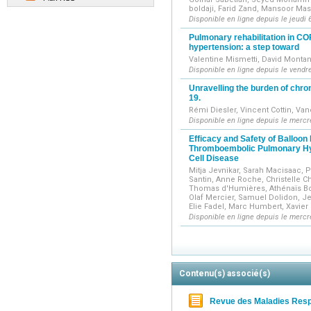
boldaji, Farid Zand, Mansoor Mas
Disponible en ligne depuis le jeudi 
Pulmonary rehabilitation in C
hypertension: a step toward
Valentine Mismetti, David Montani
Disponible en ligne depuis le vendre
Unravelling the burden of chro
19.
Rémi Diesler, Vincent Cottin, Va
Disponible en ligne depuis le mercre
Efficacy and Safety of Balloon
Thromboembolic Pulmonary Hyp
Cell Disease
Mitja Jevnikar, Sarah Macisaac, P
Santin, Anne Roche, Christelle C
Thomas d'Humières, Athénaïs Bouc
Olaf Mercier, Samuel Dolidon, Je
Elie Fadel, Marc Humbert, Xavier 
Disponible en ligne depuis le mercre
Contenu(s) associé(s)
Revue des Maladies Resp