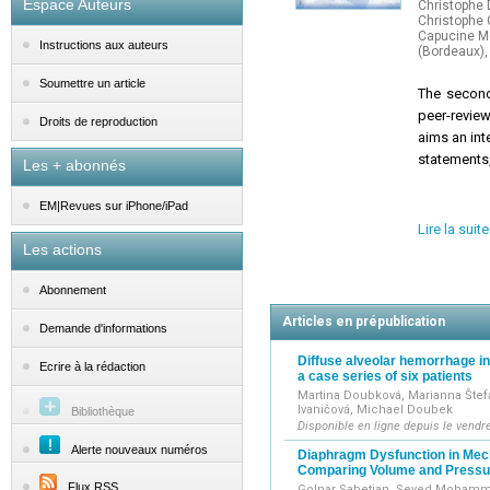
Espace Auteurs
Christophe D
Christophe 
Capucine Mo
Instructions aux auteurs
(Bordeaux), 
Soumettre un article
The seco
peer-revie
Droits de reproduction
aims an int
statements,
Les + abonnés
EM|Revues sur iPhone/iPad
Lire la suite
Les actions
Abonnement
Articles en prépublication
Demande d'informations
Diffuse alveolar hemorrhage i
Ecrire à la rédaction
a case series of six patients
Martina Doubková, Marianna Štefá
Ivaničová, Michael Doubek
Bibliothèque
Disponible en ligne depuis le vendr
Alerte nouveaux numéros
Diaphragm Dysfunction in Mecha
Comparing Volume and Press
Flux RSS
Golnar Sabetian, Seyed Mohamma