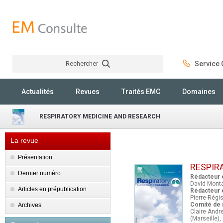
Rechercher
Service C
Rechercher
Actualités
Revues
Traités EMC
Domaines
RESPIRATORY MEDICINE AND RESEARCH
La revue
Présentation
RESPIR
Dernier numéro
Rédacteur 
David Monta
Articles en prépublication
Rédacteur e
Pierre-Régis
Comité de 
Archives
Claire Andr
(Marseille)