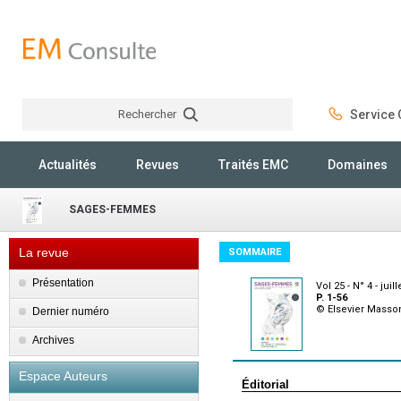
Rechercher
Service C
Rechercher
Actualités
Revues
Traités EMC
Domaines
SAGES-FEMMES
La revue
SOMMAIRE
Présentation
Vol 25 - N° 4 - juil
P. 1-56
© Elsevier Masso
Dernier numéro
Archives
Espace Auteurs
Éditorial