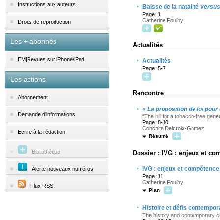
·
Instructions aux auteurs
Baisse de la natalité
versus
Page :1
Catherine Foulhy
Droits de reproduction
Les + abonnés
Actualités
·
EM|Revues sur iPhone/iPad
Actualités
Page :5-7
Les actions
Rencontre
Abonnement
·
« La proposition de loi pour
Demande d'informations
“The bill for a tobacco-free gener
Page :8-10
Conchita Delcroix-Gomez
Ecrire à la rédaction
Résumé
Bibliothèque
Dossier : IVG : enjeux et co
·
IVG : enjeux et compétence
Alerte nouveaux numéros
Page :11
Catherine Foulhy
Flux RSS
Plan
·
Histoire et défis contempora
The history and contemporary cha