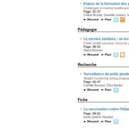
·
Enjeux de la formation des
Challenges in training healthca
Page :31-37
Céline Brodar, Danielle Gobert,
Résumé
Plan
Pédagogie
·
Le service sanitaire : un l
Public health services: A tool fo
Page :38-41
Alana Bouvier
Résumé
Plan
Recherche
·
Surveillance du poids penda
Weight monitoring during pregn
Page :42-47
Camille Bourjon, Elsa Boulet
Résumé
Plan
Fiche
·
La vaccination contre l’hépa
Page :49-52
Anne-Solène Naudon
Résumé
Plan