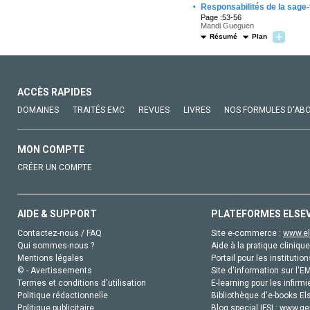
·
Responsabilités de la sage
Page :53-56
Mandi Gueguen
Résumé
Plan
ACCÈS RAPIDES
DOMAINES
TRAITÉS EMC
REVUES
LIVRES
NOS FORMULES D'AB
MON COMPTE
CRÉER UN COMPTE
AIDE & SUPPORT
PLATEFORMES ELSE
Contactez-nous / FAQ
Site e-commerce :
www.el
Qui sommes-nous ?
Aide à la pratique clinique
Mentions légales
Portail pour les institution
© - Avertissements
Site d'information sur l'E
Termes et conditions d'utilisation
E-learning pour les infirmi
Politique rédactionnelle
Bibliothèque d'e-books Els
Politique publicitaire
Blog special IFSI :
www.gen