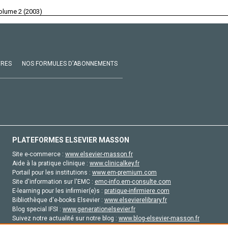
olume 2 (2003)
VRES
NOS FORMULES D'ABONNEMENTS
PLATEFORMES ELSEVIER MASSON
Site e-commerce :
www.elsevier-masson.fr
Aide à la pratique clinique :
www.clinicalkey.fr
Portail pour les institutions :
www.em-premium.com
Site d'information sur l'EMC :
emc-info.em-consulte.com
E-learning pour les infirmier(e)s :
pratique-infirmiere.com
Bibliothèque d'e-books Elsevier :
www.elsevierelibrary.fr
Blog special IFSI :
www.generationelsevier.fr
Suivez notre actualité sur notre blog :
www.blog-elsevier-masson.fr
Site d'emploi en santé :
emploisante.com