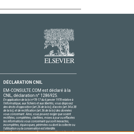
DÉCLARATION CNIL
EM-CONSULTE.COM est déclaré à la
CNIL, déclaration n° 1286925.
En application de la loi nº78-17 du 6 janvier 1978 relative à
l'informatique, aux fichiers et aux libertés, vous disposez
des droits d'opposition (art.26 de la loi), d'accès (art.34 à 38
de la loi), et de rectification (art.36 de la loi) des données
vous concernant. Ainsi, vous pouvez exiger que soient
rectifiées, complétées, clarifiées, mises à jour ou effacées
les informations vous concernant qui sont inexactes,
incomplètes, équivoques, périmées ou dont la collecte ou
l'utilisation ou la conservation est interdite.
Les informations personnelles concernant les visiteurs de