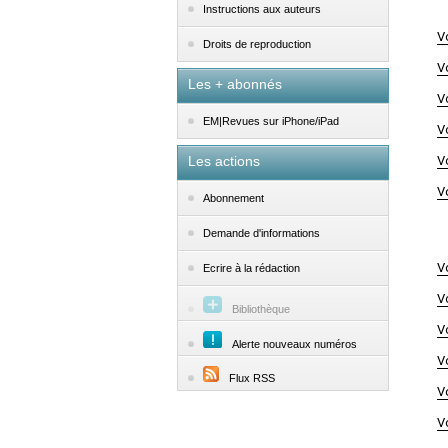
Instructions aux auteurs
V
Droits de reproduction
V
Les + abonnés
V
EM|Revues sur iPhone/iPad
V
Les actions
V
V
Abonnement
Demande d'informations
V
Ecrire à la rédaction
V
Bibliothèque
V
Alerte nouveaux numéros
V
Flux RSS
V
V