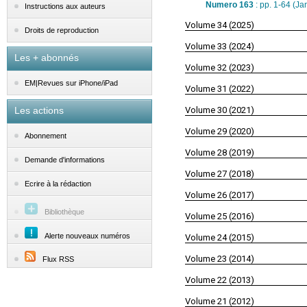
Numero 163
: pp. 1-64 (J
Instructions aux auteurs
Volume 34 (2025)
Droits de reproduction
Volume 33 (2024)
Les + abonnés
Volume 32 (2023)
EM|Revues sur iPhone/iPad
Volume 31 (2022)
Les actions
Volume 30 (2021)
Volume 29 (2020)
Abonnement
Volume 28 (2019)
Demande d'informations
Volume 27 (2018)
Ecrire à la rédaction
Volume 26 (2017)
Bibliothèque
Volume 25 (2016)
Alerte nouveaux numéros
Volume 24 (2015)
Volume 23 (2014)
Flux RSS
Volume 22 (2013)
Volume 21 (2012)