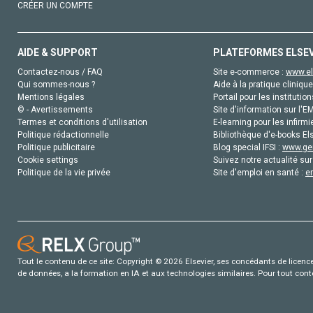
CRÉER UN COMPTE
AIDE & SUPPORT
PLATEFORMES ELSE
Contactez-nous / FAQ
Site e-commerce :
www.el
Qui sommes-nous ?
Aide à la pratique clinique
Mentions légales
Portail pour les institution
© - Avertissements
Site d'information sur l'E
Termes et conditions d'utilisation
E-learning pour les infirmi
Politique rédactionnelle
Bibliothèque d'e-books Els
Politique publicitaire
Blog special IFSI :
www.gen
Cookie settings
Suivez notre actualité sur
Politique de la vie privée
Site d'emploi en santé :
e
Tout le contenu de ce site: Copyright © 2026 Elsevier, ses concédants de licence e
de données, a la formation en IA et aux technologies similaires. Pour tout con