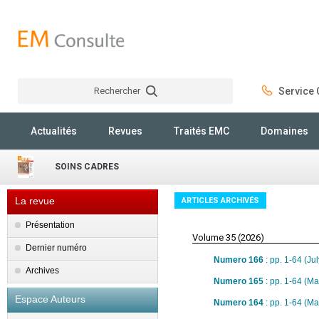
Rechercher
Service C
Rechercher
Actualités
Revues
Traités EMC
Domaines
SOINS CADRES
La revue
ARTICLES ARCHIVÉS
Présentation
Volume 35 (2026)
Dernier numéro
Numero 166
: pp. 1-64 (Ju
Archives
Numero 165
: pp. 1-64 (M
Espace Auteurs
Numero 164
: pp. 1-64 (M