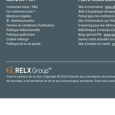
Contactez-nous / FAQ
Site e-commerce :
www.el
Qui sommes-nous ?
Aide à la pratique clinique
Mentions légales
Portail pour les institution
© - Avertissements
Site d'information sur l'E
Termes et conditions d'utilisation
E-learning pour les infirmi
Politique rédactionnelle
Bibliothèque d'e-books Els
Politique publicitaire
Blog special IFSI :
www.gen
Cookie settings
Suivez notre actualité sur
Politique de la vie privée
Site d'emploi en santé :
e
Tout le contenu de ce site: Copyright © 2026 Elsevier, ses concédants de licence e
de données, a la formation en IA et aux technologies similaires. Pour tout con