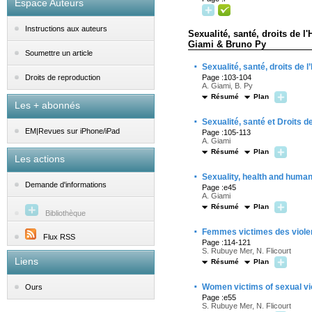
Espace Auteurs
Instructions aux auteurs
Sexualité, santé, droits de l
Giami & Bruno Py
Soumettre un article
·
Sexualité, santé, droits de
Page :103-104
Droits de reproduction
A. Giami, B. Py
Résumé
Plan
Les + abonnés
·
Sexualité, santé et Droits d
EM|Revues sur iPhone/iPad
Page :105-113
A. Giami
Résumé
Plan
Les actions
·
Sexuality, health and human 
Demande d'informations
Page :e45
A. Giami
Résumé
Plan
Bibliothèque
·
Femmes victimes des viole
Flux RSS
Page :114-121
S. Rubuye Mer, N. Flicourt
Liens
Résumé
Plan
·
Women victims of sexual vi
Ours
Page :e55
S. Rubuye Mer, N. Flicourt