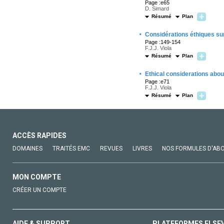
Page :e65
D. Simard
Résumé
Plan
·
Considérations éthiques su
Page :149-154
F.J.J. Viola
Résumé
Plan
·
Ethical considerations abou
Page :e71
F.J.J. Viola
Résumé
Plan
ACCÈS RAPIDES
DOMAINES
TRAITÉS EMC
REVUES
LIVRES
NOS FORMULES D'AB
MON COMPTE
CRÉER UN COMPTE
AIDE & SUPPORT
PLATEFORMES ELSE