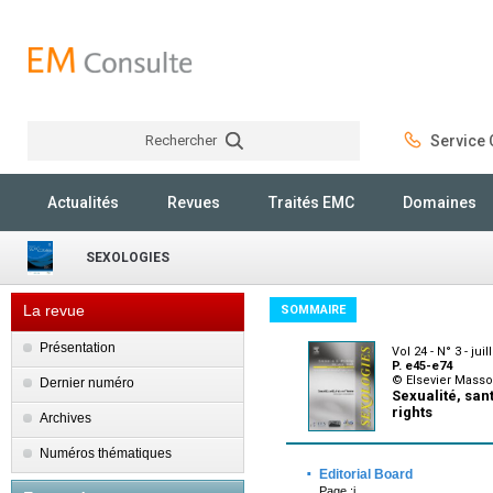
Rechercher
Service C
Rechercher
Actualités
Revues
Traités EMC
Domaines
SEXOLOGIES
La revue
SOMMAIRE
Présentation
Vol 24 - N° 3 - juil
P. e45-e74
© Elsevier Mass
Dernier numéro
Sexualité, san
rights
Archives
Numéros thématiques
·
Editorial Board
Page :i