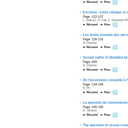
Résumé
Plan
·
Excision : entre clinique et
Page :122-127
L. Beltran, S. Fall, E. Antonetti-N
Résumé
Plan
·
Les droits sexuels des perso
Page :128-133
A. Dupras
Résumé
Plan
·
Sexual rights of disabled p
Page :e59
A. Dupras
Résumé
Plan
·
De l’assistance sexuelle à
Page :134-139
B. Py
Résumé
Plan
·
La question du consentement 
Page :140-148
D. Simard
Résumé
Plan
·
The question of sexual cons