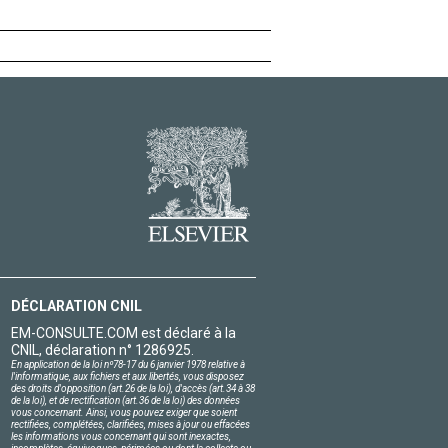
DÉCLARATION CNIL
EM-CONSULTE.COM est déclaré à la
CNIL, déclaration n° 1286925.
En application de la loi nº78-17 du 6 janvier 1978 relative à
l'informatique, aux fichiers et aux libertés, vous disposez
des droits d'opposition (art.26 de la loi), d'accès (art.34 à 38
de la loi), et de rectification (art.36 de la loi) des données
vous concernant. Ainsi, vous pouvez exiger que soient
rectifiées, complétées, clarifiées, mises à jour ou effacées
les informations vous concernant qui sont inexactes,