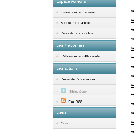
Espace Auteurs
V
Instructions aux auteurs
V
Soumettre un article
V
Droits de reproduction
V
Les + abonnés
V
EM|Revues sur iPhone/iPad
V
V
Les actions
V
Demande d'informations
V
Bibliothèque
V
Flux RSS
V
Liens
V
V
Ours
V