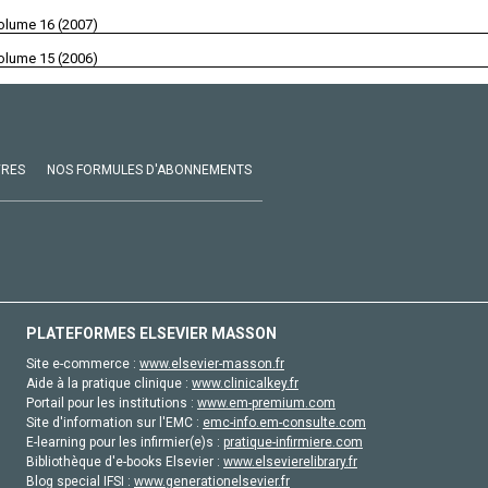
olume 16 (2007)
olume 15 (2006)
VRES
NOS FORMULES D'ABONNEMENTS
PLATEFORMES ELSEVIER MASSON
Site e-commerce :
www.elsevier-masson.fr
Aide à la pratique clinique :
www.clinicalkey.fr
Portail pour les institutions :
www.em-premium.com
Site d'information sur l'EMC :
emc-info.em-consulte.com
E-learning pour les infirmier(e)s :
pratique-infirmiere.com
Bibliothèque d'e-books Elsevier :
www.elsevierelibrary.fr
Blog special IFSI :
www.generationelsevier.fr