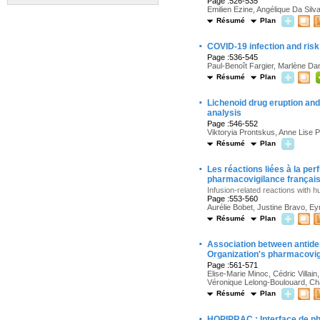
Page :526-535
Emilien Ezine, Angélique Da Silv
Résumé
Plan
·
COVID-19 infection and risk
Page :536-545
Paul-Benoît Fargier, Marlène Da
Résumé
Plan
·
Lichenoid drug eruption an
analysis
Page :546-552
Viktoryia Prontskus, Anne Lise P
Résumé
Plan
·
Les réactions liées à la pe
pharmacovigilance françai
Infusion-related reactions with
Page :553-560
Aurélie Bobet, Justine Bravo, E
Résumé
Plan
·
Association between antidep
Organization's pharmacovi
Page :561-571
Elise-Marie Minoc, Cédric Villa
Véronique Lelong-Boulouard, Char
Résumé
Plan
·
HOPIPRAC : Interface de ph