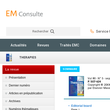
Rechercher
Service C
Rechercher
Actualités
Revues
Traités EMC
Domaines
THERAPIES
La revue
SOMMAIRE
Présentation
Vol 80 - N° 5 - s
P. 507-624
Copyright © 20XX
Dernier numéro
par Elsevier Mas
Articles en prépublication
Archives
·
Editorial board
Numéros thématiques
Page :i