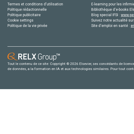
Termes et conditions d'utilisation
E-learning pour les infirmi
Politique rédactionnelle
Bibliothèque d'e-books Els
Politique publicitaire
Blog special IFSI :
www.gen
Cookie settings
Suivez notre actualité sur
Politique de la vie privée
Site d'emploi en santé :
e
Tout le contenu de ce site: Copyright © 2026 Elsevier, ses concédants de licence e
de données, a la formation en IA et aux technologies similaires. Pour tout con