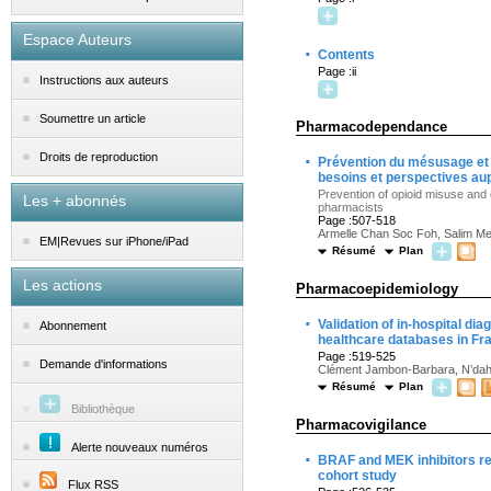
Espace Auteurs
·
Contents
Page :ii
Instructions aux auteurs
Soumettre un article
Pharmacodependance
·
Droits de reproduction
Prévention du mésusage et d
besoins et perspectives au
Prevention of opioid misuse and
Les + abonnés
pharmacists
Page :507-518
Armelle Chan Soc Foh, Salim Meza
EM|Revues sur iPhone/iPad
Résumé
Plan
Les actions
Pharmacoepidemiology
·
Validation of in-hospital di
Abonnement
healthcare databases in Fr
Page :519-525
Demande d'informations
Clément Jambon-Barbara, N’dah M
Résumé
Plan
Bibliothèque
Pharmacovigilance
Alerte nouveaux numéros
·
BRAF and MEK inhibitors rec
cohort study
Flux RSS