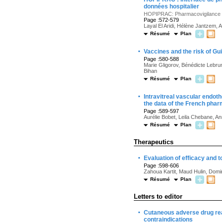
données hospitalier
HOPIPRAC: Pharmacovigilance int
Page :572-579
Layal El Aridi, Hélène Jantzem,
Résumé
Plan
·
Vaccines and the risk of G
Page :580-588
Marie Gligorov, Bénédicte Lebru
Bihan
Résumé
Plan
·
Intravitreal vascular endot
the data of the French pha
Page :589-597
Aurélie Bobet, Leila Chebane, An
Résumé
Plan
Therapeutics
·
Evaluation of efficacy and 
Page :598-606
Zahoua Kartit, Maud Hulin, Domi
Résumé
Plan
Letters to editor
·
Cutaneous adverse drug rea
contraindications