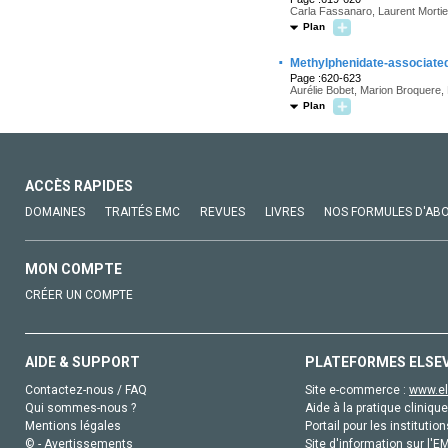
Carla Fassanaro, Laurent Mortier
Plan
·
Methylphenidate-associated 
Page :620-623
Aurélie Bobet, Marion Broquere, 
Plan
ACCÈS RAPIDES
DOMAINES
TRAITÉS EMC
REVUES
LIVRES
NOS FORMULES D'AB
MON COMPTE
CRÉER UN COMPTE
AIDE & SUPPORT
PLATEFORMES ELSE
Contactez-nous / FAQ
Site e-commerce :
www.el
Qui sommes-nous ?
Aide à la pratique clinique
Mentions légales
Portail pour les institution
© - Avertissements
Site d'information sur l'E