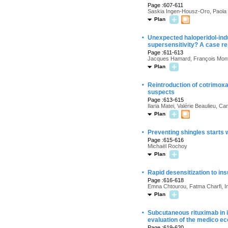
Page :607-611
Saskia Ingen-Housz-Oro, Paola S
Plan
·
Unexpected haloperidol-ind
supersensitivity? A case re
Page :611-613
Jacques Hamard, François Montast
Plan
·
Reintroduction of cotrimoxa
suspects
Page :613-615
Ilaria Matei, Valérie Beaulieu, 
Plan
·
Preventing shingles starts 
Page :615-616
Michaël Rochoy
Plan
·
Rapid desensitization to insu
Page :616-618
Emna Chtourou, Fatma Charfi,
Plan
·
Subcutaneous rituximab in i
evaluation of the medico e
Page :619-620