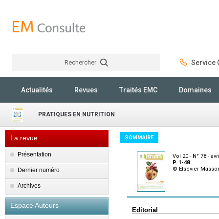
Rechercher
Service C
Rechercher
Actualités
Revues
Traités EMC
Domaines
PRATIQUES EN NUTRITION
La revue
SOMMAIRE
Présentation
Vol 20 - N° 78 - avr
P. 1-48
© Elsevier Masso
Dernier numéro
Archives
Espace Auteurs
Editorial