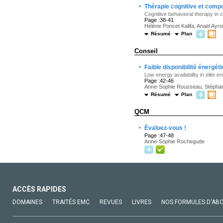
·
Thérapie cognitive et compo
Cognitive behavioral therapy in 
Page :38-41
Hélène Poncet Kalifa, Anaël Ayro
Résumé
Plan
Conseil
·
Faible disponibilité énergé
Low energy availability in elite 
Page :42-46
Anne-Sophie Rousseau, Stéphan
Résumé
Plan
QCM
·
Évaluez-vous !
Page :47-48
Anne-Sophie Rochegude
ACCÈS RAPIDES
DOMAINES
TRAITÉS EMC
REVUES
LIVRES
NOS FORMULES D'AB