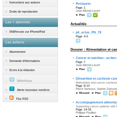
·
Instructions aux auteurs
Restaurer
Page :1
Jean-Michel Lecerf
Droits de reproduction
Plan
Les + abonnés
Actualités
·
EM|Revues sur iPhone/iPad
p4_actus_PN_78
Page :4-5
Les actions
Dossier : Alimentation et can
Abonnement
·
Cancer et nutrition : un lien
Demande d'informations
Page :7
Jean-Michel Lecerf
Plan
Ecrire à la rédaction
·
Dénutrition et cachexie ca
Bibliothèque
Malnutrition and cancer cachexi
Page :8-13
Pierre Senesse, Sophie Zaessing
Alerte nouveaux numéros
Résumé
Plan
Flux RSS
·
Accompagnement alimentaire
Supporting cancer patients with 
Page :14-18
Philippe Pouillart
Résumé
Plan