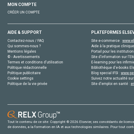
MON COMPTE
CRÉER UN COMPTE
AIDE & SUPPORT
PLATEFORMES ELSE
Contactez-nous / FAQ
Site e-commerce :
www.el
Qui sommes-nous ?
Aide à la pratique clinique
Mentions légales
Portail pour les institution
© - Avertissements
Site d'information sur l'E
Termes et conditions d'utilisation
E-learning pour les infirmi
Politique rédactionnelle
Bibliothèque d'e-books Els
Politique publicitaire
Blog special IFSI :
www.gen
Cookie settings
Suivez notre actualité sur
Politique de la vie privée
Site d'emploi en santé :
e
Tout le contenu de ce site: Copyright © 2026 Elsevier, ses concédants de licence e
de données, a la formation en IA et aux technologies similaires. Pour tout con