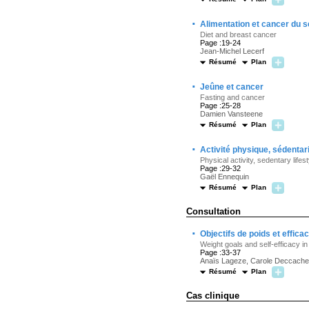
·
Alimentation et cancer du s
Diet and breast cancer
Page :19-24
Jean-Michel Lecerf
Résumé
Plan
·
Jeûne et cancer
Fasting and cancer
Page :25-28
Damien Vansteene
Résumé
Plan
·
Activité physique, sédentar
Physical activity, sedentary life
Page :29-32
Gaël Ennequin
Résumé
Plan
Consultation
·
Objectifs de poids et effica
Weight goals and self-efficacy i
Page :33-37
Anaïs Lageze, Carole Deccache
Résumé
Plan
Cas clinique